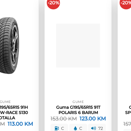
-20%
-20
GUME
GUME
95/65R15 91H
Guma G195/65R15 91T
 W-RACE S130
POLARIS 6 BARUM
SP
OTALLA
153.00
KM
Izvorna
123.00
KM
Trenutna
cijena
cijena
KM
Izvorna
113.00
KM
Trenutna
15
bila
je:
cijena
cijena
C
C
72
je:
123.00 KM.