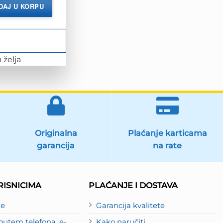
DAJ U KORPU
 želja
Originalna
Plaćanje karticama
garancija
na rate
ISNICIMA
PLAĆANJE I DOSTAVA
je
Garancija kvalitete
utem telefona, e-
Kako naručiti