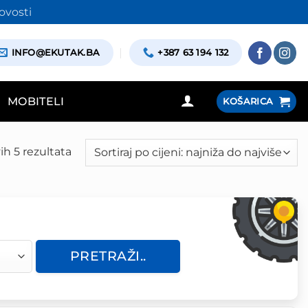
ovosti
INFO@EKUTAK.BA
+387 63 194 132
MOBITELI
KOŠARICA
ih 5 rezultata
Poredano
po
cijeni:
od
niske
do
PRETRAŽI..
visoke