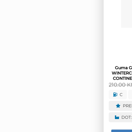
Guma G1
WINTERC
CONTINE
210.00
K
C
PRE
DOT: