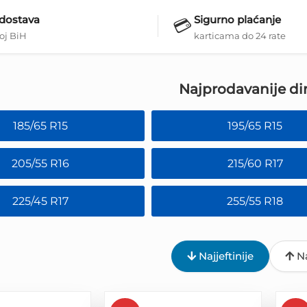
 dostava
Sigurno plaćanje
💳
loj BiH
karticama do 24 rate
Najprodavanije di
185/65 R15
195/65 R15
205/55 R16
215/60 R17
225/45 R17
255/55 R18
Najjeftinije
Na