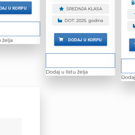
bila
je:
153.00 KM.
je:
113.00 KM.
DAJ U KORPU
SREDNJA KLASA
140.00 KM.
DOT: 2025. godina
DODAJ U KORPU
 želja
Dodaj u listu želja
Dodaj 