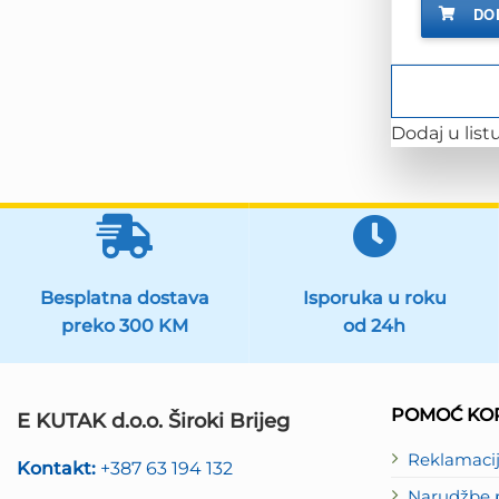
DO
Dodaj u listu
Besplatna dostava
Isporuka u roku
preko 300 KM
od 24h
POMOĆ KOR
E KUTAK d.o.o. Široki Brijeg
Reklamaci
Kontakt:
+387 63 194 132
Narudžbe p