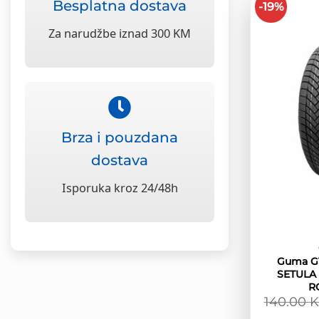
Besplatna dostava
-19%
Za narudžbe iznad 300 KM
Brza i pouzdana
dostava
Isporuka kroz 24/48h
Guma G1
SETULA
R
140.00