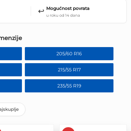
Mogućnost povrata
↩️
u roku od 14 dana
menzije
205/60 R16
215/55 R17
235/55 R19
jskuplje