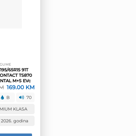
GUME
95/65R15 91T
ONTACT TS870
NTAL M+S EVc
M
Izvorna
169.00
KM
Trenutna
cijena
cijena
bila
je:
B
70
je:
169.00 KM.
210.00 KM.
MIUM KLASA
 2026. godina