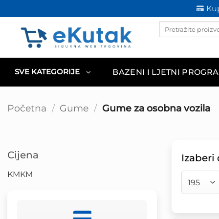
Skip
Kup
to
Products
content
search
BAZENI I LJETNI PROGR
SVE KATEGORIJE
Početna
/
Gume
/
Gume za osobna vozila
Cijena
Izaberi
KM
KM