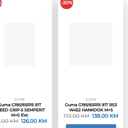
%
-20%
GUME
GUME
Guma G195/65R15 91T
Guma G195/65R15 91T RS3
EED GRIP-5 SEMPERIT
W452 HANKOOK M+S
M+S EVc
172.00
KM
Izvorna
138.00
KM
Tre
cijena
cije
7.00
KM
Izvorna
126.00
KM
Trenutna
bila
je:
cijena
cijena
je:
138.