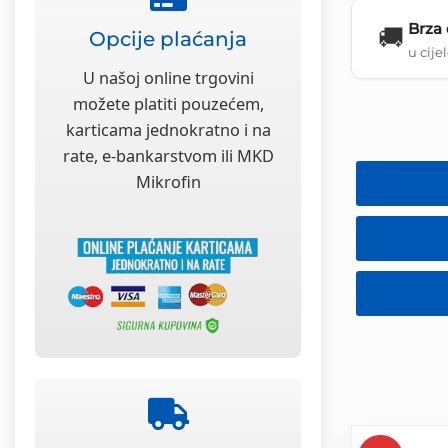
Brza
🚚
Opcije plaćanja
u cije
U našoj online trgovini
možete platiti pouzećem,
karticama jednokratno i na
rate, e-bankarstvom ili MKD
Mikrofin