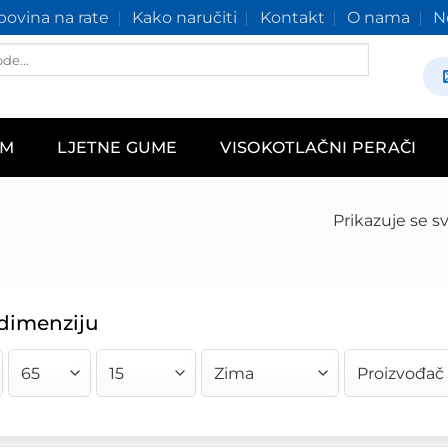
ovina na rate
Kako naručiti
Kontakt
O nama
N
AM
LJETNE GUME
VISOKOTLAČNI PERAČI
Prikazuje se sv
 dimenziju