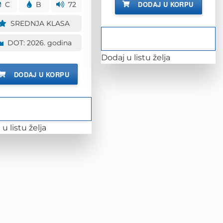
bila
je:
DODAJ U KORPU
C
B
72
172.00 KM.
je:
126.00 KM.
157.00 KM.
SREDNJA KLASA
DOT: 2026. godina
Dodaj u listu želja
DODAJ U KORPU
u listu želja