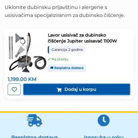
Uklonite dubinsku prljavštinu i alergene s
usisivačima specijaliziranim za dubinsko čišćenje.
Lavor usisivač za dubinsko
čišćenje Jupiter usisavač 1100W
Garancija: 2 godine
✔ Na stanju
🚚 Besplatna dostava
1,199.00
KM
Dodaj u korpu
Besplatna dostava
Isporuka u roku