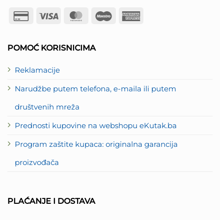
Credit
Visa
MasterCard
Maestro
American
Card
Express
2
POMOĆ KORISNICIMA
Reklamacije
Narudžbe putem telefona, e-maila ili putem
društvenih mreža
Prednosti kupovine na webshopu eKutak.ba
Program zaštite kupaca: originalna garancija
proizvođača
PLAĆANJE I DOSTAVA