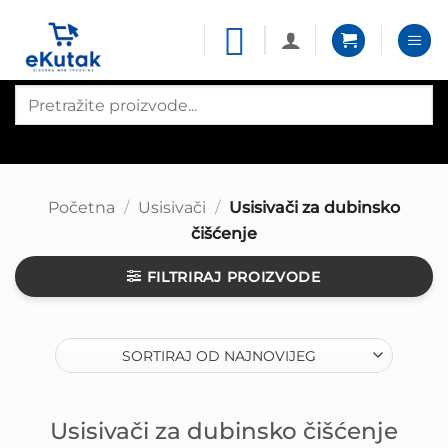
Skip
to
content
Products
search
Početna
/
Usisivači
/
Usisivači za dubinsko
čišćenje
FILTRIRAJ PROIZVODE
Usisivači za dubinsko čišćenje