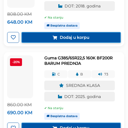
DOT: 2018. godina
808.00
KM
✔ Na stanju
Izvorna
Trenutna
648.00
KM
cijena
cijena
🚚 Besplatna dostava
bila
je:
je:
648.00 KM.
Dodaj u korpu
808.00 KM.
Guma G385/65R22,5 160K BF200R
-20%
BARUM PREDNJA
C
B
73
SREDNJA KLASA
DOT: 2025. godina
860.00
KM
✔ Na stanju
Izvorna
Trenutna
690.00
KM
cijena
cijena
🚚 Besplatna dostava
bila
je:
je:
690.00 KM.
Dodaj u korpu