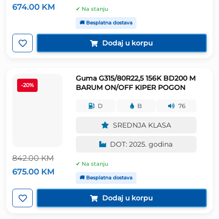
Izvorna
Trenutna
674.00
KM
✔ Na stanju
cijena
cijena
bila
je:
🚚 Besplatna dostava
je:
674.00 KM.
841.00 KM.
Dodaj u korpu
Guma G315/80R22,5 156K BD200 M
-20%
BARUM ON/OFF KIPER POGON
D
B
76
SREDNJA KLASA
DOT: 2025. godina
842.00
KM
✔ Na stanju
Izvorna
Trenutna
675.00
KM
cijena
cijena
🚚 Besplatna dostava
bila
je:
je:
675.00 KM.
Dodaj u korpu
842.00 KM.