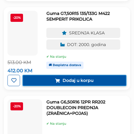
531.00 KM.
Guma G7,50R15 135/133G M422
-20%
SEMPERIT PRIKOLICA
SREDNJA KLASA
DOT: 2000. godina
✔ Na stanju
513.00
KM
🚚 Besplatna dostava
Izvorna
Trenutna
412.00
KM
cijena
cijena
bila
je:
Dodaj u korpu
je:
412.00 KM.
513.00 KM.
Guma G6,50R16 12PR RR202
-20%
DOUBLECOIN PREDNJA
(ZRAÈNICA+POJAS)
✔ Na stanju