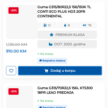
Guma G315/80R22,5 156/150K TL
-20%
CONTI ECO PLUS HD3 20PR
CONTINENTAL
D
B
76
PREMIUM KLASA
DOT: 2020. godina
1,135.00
KM
Izvorna
Trenutna
910.00
KM
cijena
cijena
✔ Na stanju
bila
je:
🚚 Besplatna dostava
je:
910.00 KM.
1,135.00 KM.
Dodaj u korpu
Guma G315/70R22,5 156L KTS300
-20%
18PR LEAO PREDNJA
✔ Na stanju
🚚 Besplatna dostava