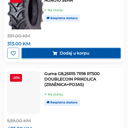
AGRO10 SEHA
✔ Na stanju
🚚 Besplatna dostava
391.00
KM
Izvorna
Trenutna
313.00
KM
cijena
cijena
bila
je:
Dodaj u korpu
je:
313.00 KM.
391.00 KM.
Guma G8,25R15 TR18 RT500
-20%
DOUBLECOIN PRIKOLICA
(ZRAÈNICA+POJAS)
✔ Na stanju
🚚 Besplatna dostava
539.00
KM
Izvorna
Trenutna