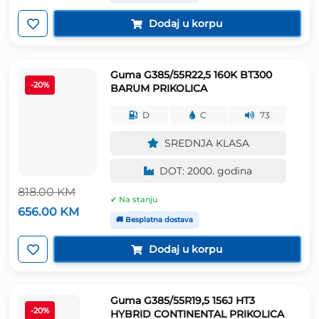
bila
je:
je:
747.00 KM.
Dodaj u korpu
932.00 KM.
Guma G385/55R22,5 160K BT300
-20%
BARUM PRIKOLICA
D
C
73
SREDNJA KLASA
DOT: 2000. godina
818.00
KM
✔ Na stanju
Izvorna
Trenutna
656.00
KM
cijena
cijena
🚚 Besplatna dostava
bila
je:
je:
656.00 KM.
Dodaj u korpu
818.00 KM.
Guma G385/55R19,5 156J HT3
-20%
HYBRID CONTINENTAL PRIKOLICA