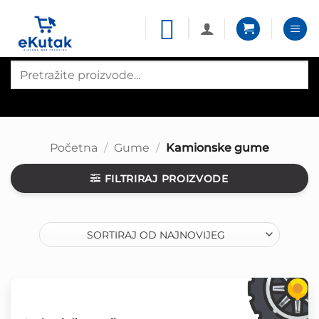
Skip
to
content
Products
search
Početna
/
Gume
/
Kamionske gume
FILTRIRAJ PROIZVODE