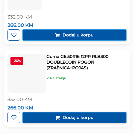
332.00
KM
Izvorna
Trenutna
266.00
KM
cijena
cijena
bila
je:
Dodaj u korpu
je:
266.00 KM.
332.00 KM.
Guma G6,50R16 12PR RLB300
-20%
DOUBLECOIN POGON
(ZRAÈNICA+POJAS)
✔ Na stanju
332.00
KM
Izvorna
Trenutna
266.00
KM
cijena
cijena
bila
je:
Dodaj u korpu
je:
266.00 KM.
332.00 KM.