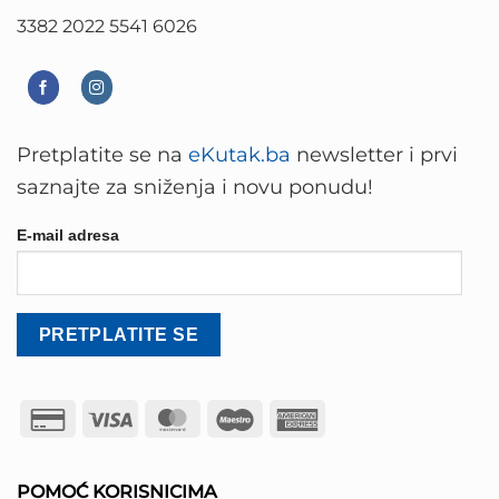
3382 2022 5541 6026
Pretplatite se na
eKutak.ba
newsletter i prvi
saznajte za sniženja i novu ponudu!
E-mail adresa
Credit
Visa
MasterCard
Maestro
American
Card
Express
2
POMOĆ KORISNICIMA