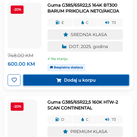
Guma G385/65R22,5 164K BT300
-20%
BARUM PRIKOLICA NETO/AKCIJA
E
C
73
SREDNJA KLASA
DOT: 2025. godina
748.00
KM
✔ Na stanju
Izvorna
Trenutna
600.00
KM
cijena
cijena
🚚 Besplatna dostava
bila
je:
je:
600.00 KM.
Dodaj u korpu
748.00 KM.
Guma G385/65R22,5 160K HTW-2
-20%
SCAN CONTINENTAL
D
C
73
PREMIUM KLASA