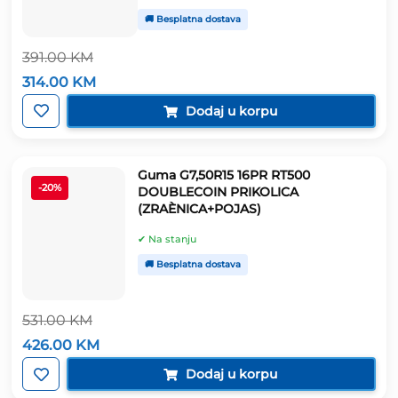
🚚 Besplatna dostava
391.00
KM
Izvorna
Trenutna
314.00
KM
cijena
cijena
bila
je:
Dodaj u korpu
je:
314.00 KM.
391.00 KM.
Guma G7,50R15 16PR RT500
-20%
DOUBLECOIN PRIKOLICA
(ZRAÈNICA+POJAS)
✔ Na stanju
🚚 Besplatna dostava
531.00
KM
Izvorna
Trenutna
426.00
KM
cijena
cijena
bila
je:
Dodaj u korpu
je:
426.00 KM.