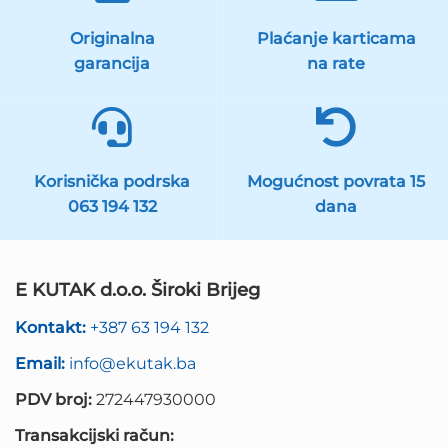
Originalna
Plaćanje karticama
garancija
na rate
Korisnička podrska
Mogućnost povrata 15
063 194 132
dana
E KUTAK d.o.o. Široki Brijeg
Kontakt:
+387 63 194 132
Email:
info@ekutak.ba
PDV broj:
272447930000
Transakcijski račun: