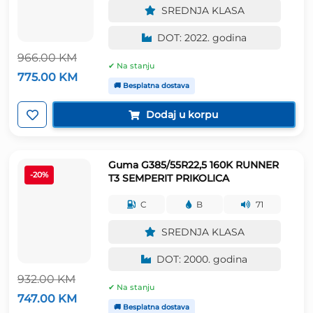
SREDNJA KLASA
DOT: 2022. godina
966.00
KM
✔ Na stanju
Izvorna
Trenutna
775.00
KM
cijena
cijena
🚚 Besplatna dostava
bila
je:
je:
775.00 KM.
Dodaj u korpu
966.00 KM.
Guma G385/55R22,5 160K RUNNER
-20%
T3 SEMPERIT PRIKOLICA
C
B
71
SREDNJA KLASA
DOT: 2000. godina
932.00
KM
✔ Na stanju
Izvorna
Trenutna
747.00
KM
cijena
cijena
🚚 Besplatna dostava