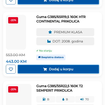
860.00 KM.
Guma G385/65R19,5 160K HTR
-20%
CONTINENTAL PRIKOLICA
PREMIUM KLASA
DOT: 2008. godina
✔ Na stanju
553.00
KM
🚚 Besplatna dostava
Izvorna
Trenutna
443.00
KM
cijena
cijena
bila
je:
Dodaj u korpu
je:
443.00 KM.
553.00 KM.
Guma G385/55R22,5 160K T2
-20%
SEMPERIT PRIKOLICA
B
B
70