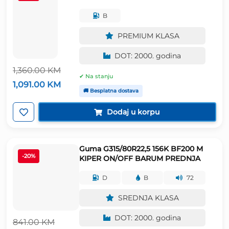
B
PREMIUM KLASA
DOT: 2000. godina
1,360.00
KM
✔ Na stanju
Izvorna
Trenutna
1,091.00
KM
cijena
cijena
🚚 Besplatna dostava
bila
je:
je:
1,091.00 KM.
Dodaj u korpu
1,360.00 KM.
Guma G315/80R22,5 156K BF200 M
-20%
KIPER ON/OFF BARUM PREDNJA
D
B
72
SREDNJA KLASA
DOT: 2000. godina
841.00
KM