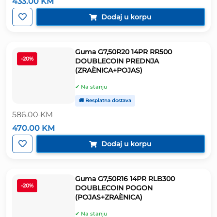
433.00
KM
cijena
cijena
bila
je:
Dodaj u korpu
je:
433.00 KM.
539.00 KM.
Guma G7,50R20 14PR RR500
-20%
DOUBLECOIN PREDNJA
(ZRAÈNICA+POJAS)
✔ Na stanju
🚚 Besplatna dostava
586.00
KM
Izvorna
Trenutna
470.00
KM
cijena
cijena
bila
je:
Dodaj u korpu
je:
470.00 KM.
586.00 KM.
Guma G7,50R16 14PR RLB300
-20%
DOUBLECOIN POGON
(POJAS+ZRAÈNICA)
✔ Na stanju