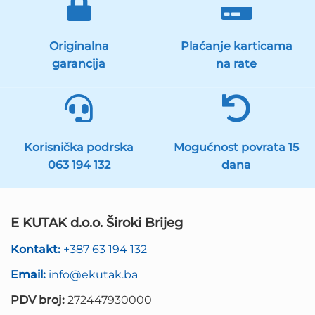
Originalna
Plaćanje karticama
garancija
na rate
Korisnička podrska
Mogućnost povrata 15
063 194 132
dana
E KUTAK d.o.o. Široki Brijeg
Kontakt:
+387 63 194 132
Email:
info@ekutak.ba
PDV broj:
272447930000