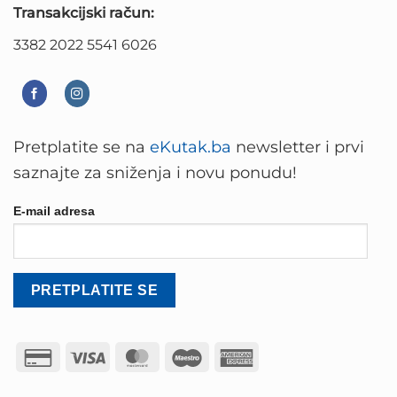
Transakcijski račun:
3382 2022 5541 6026
Pretplatite se na
eKutak.ba
newsletter i prvi
saznajte za sniženja i novu ponudu!
E-mail adresa
Credit
Visa
MasterCard
Maestro
American
Card
Express