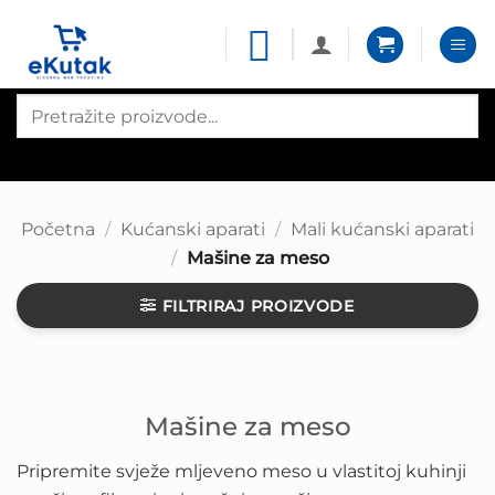
Skip
to
content
Products
search
Početna
/
Kućanski aparati
/
Mali kućanski aparati
/
Mašine za meso
FILTRIRAJ PROIZVODE
Mašine za meso
Pripremite svježe mljeveno meso u vlastitoj kuhinji