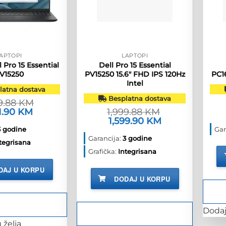
APTOPI
LAPTOPI
 Pro 15 Essential
Dell Pro 15 Essential
V15250
PV15250 15.6″ FHD IPS 120Hz
PC1
Intel
atna dostava
Besplatna dostava
89.88
KM
orna
11.90
KM
Trenutna
1,999.88
KM
ena
cijena
Izvorna
1,599.90
KM
Trenutna
je:
cijena
cijena
3 godine
Gar
1,111.90 KM.
bila
je:
Garancija:
3 godine
89.88 KM.
je:
1,599.90 KM.
tegrisana
1,999.88 KM.
Grafička:
Integrisana
DAJ U KORPU
DODAJ U KORPU
Dodaj 
 želja