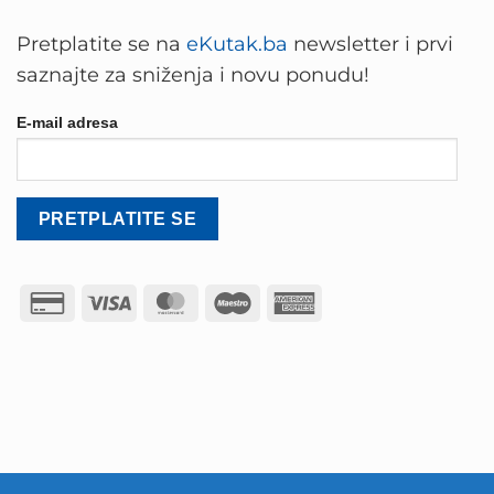
Pretplatite se na
eKutak.ba
newsletter i prvi
saznajte za sniženja i novu ponudu!
E-mail adresa
Credit
Visa
MasterCard
Maestro
American
Card
Express
2