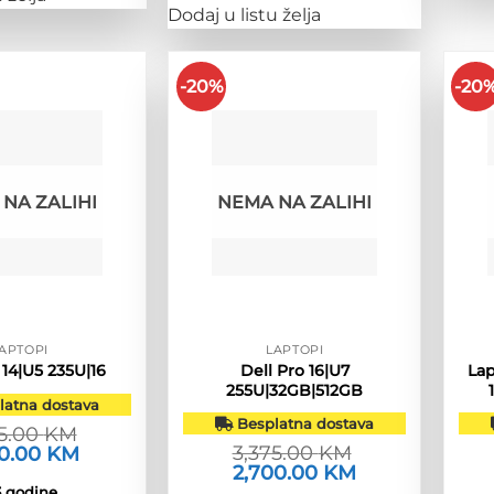
Dodaj u listu želja
-20%
-20
NA ZALIHI
NEMA NA ZALIHI
APTOPI
LAPTOPI
Dell Pro 16|U7
Lap
 14|U5 235U|16
255U|32GB|512GB
atna dostava
Besplatna dostava
75.00
KM
3,375.00
KM
rna
80.00
KM
Trenutna
a
cijena
Izvorna
2,700.00
KM
Trenutna
je:
cijena
cijena
3 godine