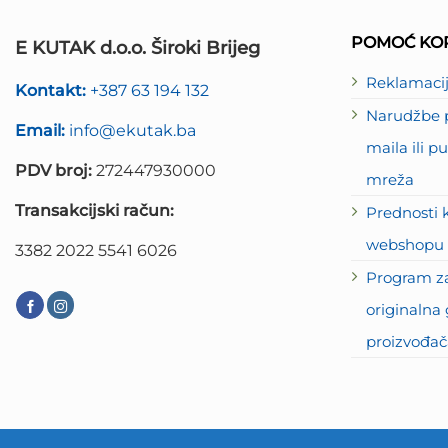
POMOĆ KOR
E KUTAK d.o.o. Široki Brijeg
Reklamaci
Kontakt:
+387 63 194 132
Narudžbe p
Email:
info@ekutak.ba
maila ili 
PDV broj:
272447930000
mreža
Transakcijski račun:
Prednosti 
webshopu 
3382 2022 5541 6026
Program za
originalna 
proizvođač