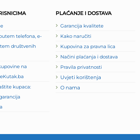
ISNICIMA
PLAĆANJE I DOSTAVA
je
Garancija kvalitete
utem telefona, e-
Kako naručiti
putem društvenih
Kupovina za pravna lica
Načini plaćanja i dostava
kupovine na
Pravila privatnosti
eKutak.ba
Uvjeti korištenja
štite kupaca:
O nama
garancija
a