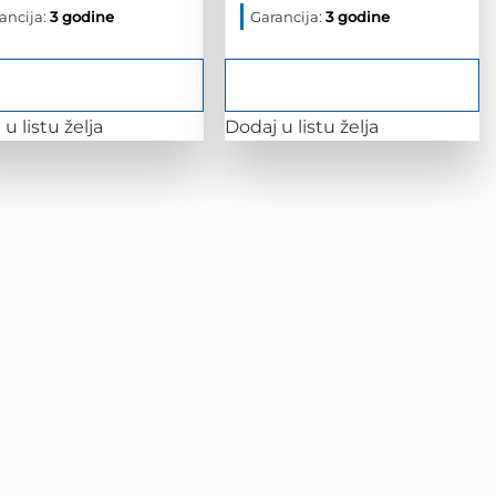
bila
je:
bila
je:
ancija:
3 godine
Garancija:
3 godine
je:
2,214.00 KM.
je:
1,860.00 
2,767.50 KM.
2,325.00 KM.
u listu želja
Dodaj u listu želja