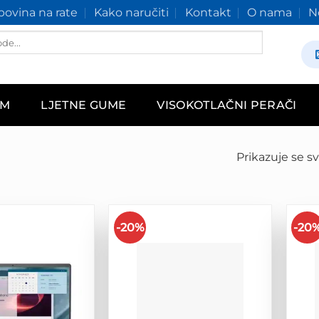
ovina na rate
Kako naručiti
Kontakt
O nama
N
AM
LJETNE GUME
VISOKOTLAČNI PERAČI
Prikazuje se sv
-20%
-20