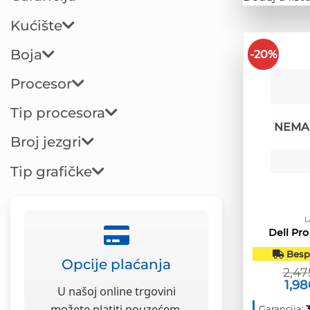
Kućište
Boja
-20%
Procesor
Tip procesora
NEMA 
Broj jezgri
Tip grafičke
L
Dell Pro
Bespl
Opcije plaćanja
2,4
Izvo
1,9
U našoj online trgovini
cijen
bila
možete platiti pouzećem,
Garancija: