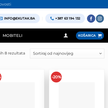
ovosti
INFO@EKUTAK.BA
+387 63 194 132
MOBITELI
KOŠARICA
ih 8 rezultata
Poredano
po
najnovijem
%
-20%