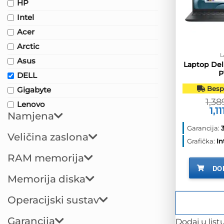
HP
Intel
Acer
Arctic
L
Asus
Laptop Dell
P
DELL
Bespl
Gigabyte
1,3
Lenovo
Izv
1,1
Namjena
cij
bila
Garancija:
je:
Veličina zaslona
1,3
Grafička:
In
RAM memorija
DO
Memorija diska
Operacijski sustav
Garancija
Dodaj u listu