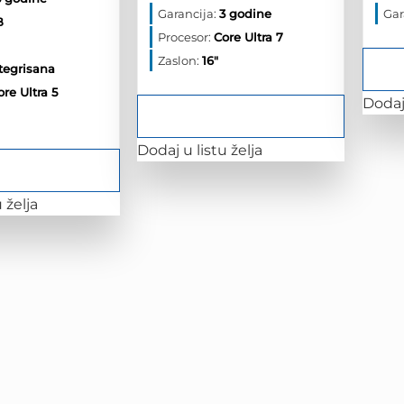
1,980.00 KM.
bila
je:
Garancija:
3 godine
Gar
5.00 KM.
je:
2,700.00 KM.
B
3,375.00 KM.
Procesor:
Core Ultra 7
Zaslon:
16"
tegrisana
ore Ultra 5
Dodaj 
Dodaj u listu želja
 želja