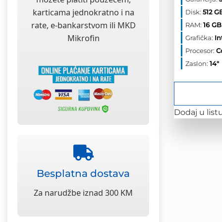
je:
2,47
karticama jednokratno i na
Disk:
512 G
rate, e-bankarstvom ili MKD
RAM:
16 GB
Mikrofin
Grafička:
In
Procesor:
C
Zaslon:
14"
Dodaj u listu
Besplatna dostava
Za narudžbe iznad 300 KM