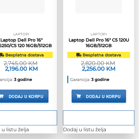
LAPTOPI
LAPTOPI
Laptop Dell Pro 16″
Laptop Dell Pro 16″ C5 120U
6250/C5 120 16GB/512GB
16GB/512GB
Besplatna dostava
Besplatna dostava
2,745.00
KM
2,820.00
KM
Izvorna
2,196.00
KM
Trenutna
Izvorna
2,256.00
KM
Trenutna
cijena
cijena
cijena
cijena
bila
je:
bila
je:
ancija:
3 godine
Garancija:
3 godine
je:
2,196.00 KM.
je:
2,256.00 
2,745.00 KM.
2,820.00 KM.
DODAJ U KORPU
DODAJ U KORPU
u listu želja
Dodaj u listu želja