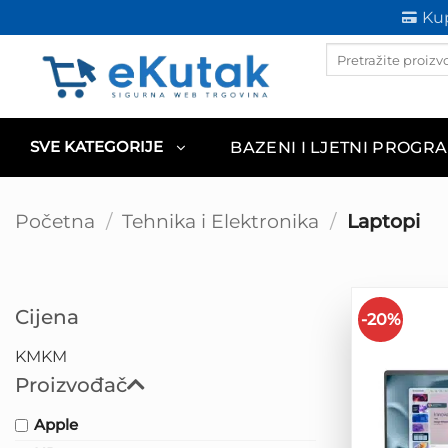
Skip
Kup
to
Products
content
search
BAZENI I LJETNI PROGR
SVE KATEGORIJE
Početna
/
Tehnika i Elektronika
/
Laptopi
Cijena
-20%
KM
KM
Proizvođač
Apple