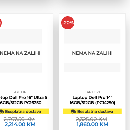
%
-20%
NEMA NA ZALIHI
NEMA NA ZALIHI
LAPTOPI
LAPTOPI
top Dell Pro 16″ Ultra 5
Laptop Dell Pro 14″
16GB/512GB PC16250
16GB/512GB (PC14250)
Besplatna dostava
Besplatna dostava
2,767.50
KM
2,325.00
KM
Izvorna
2,214.00
KM
Trenutna
Izvorna
1,860.00
KM
Trenutna
cijena
cijena
cijena
cijena