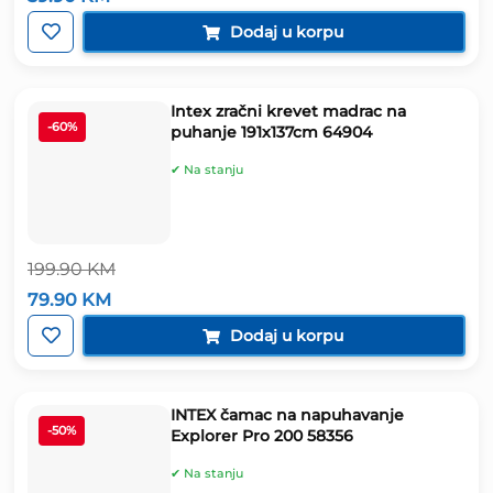
cijena
cijena
bila
je:
Dodaj u korpu
je:
59.90 KM.
119.90 KM.
Intex zračni krevet madrac na
-60%
puhanje 191x137cm 64904
✔ Na stanju
199.90
KM
Izvorna
Trenutna
79.90
KM
cijena
cijena
bila
je:
Dodaj u korpu
je:
79.90 KM.
199.90 KM.
INTEX čamac na napuhavanje
-50%
Explorer Pro 200 58356
✔ Na stanju