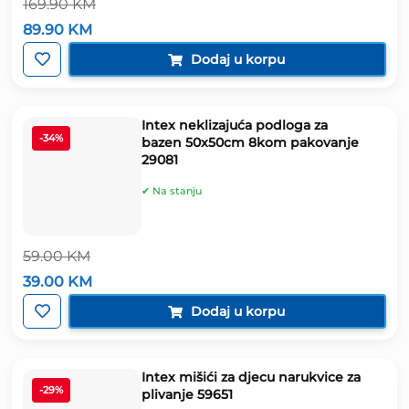
169.90
KM
Izvorna
Trenutna
89.90
KM
cijena
cijena
bila
je:
Dodaj u korpu
je:
89.90 KM.
169.90 KM.
Intex neklizajuća podloga za
-34%
bazen 50x50cm 8kom pakovanje
29081
✔ Na stanju
59.00
KM
Izvorna
Trenutna
39.00
KM
cijena
cijena
bila
je:
Dodaj u korpu
je:
39.00 KM.
59.00 KM.
Intex mišići za djecu narukvice za
-29%
plivanje 59651