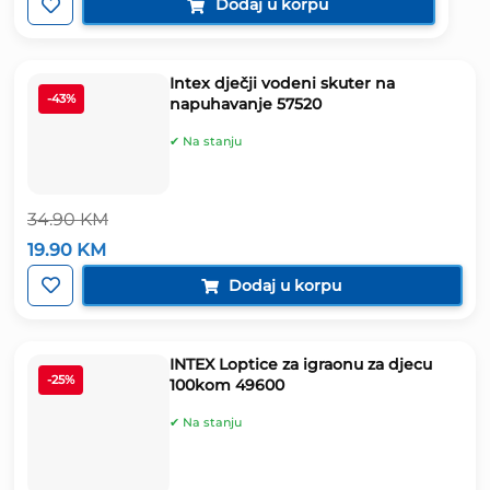
bila
je:
Dodaj u korpu
je:
14.90 KM.
19.90 KM.
Intex dječji vodeni skuter na
-43%
napuhavanje 57520
✔ Na stanju
34.90
KM
Izvorna
Trenutna
19.90
KM
cijena
cijena
bila
je:
Dodaj u korpu
je:
19.90 KM.
34.90 KM.
INTEX Loptice za igraonu za djecu
-25%
100kom 49600
✔ Na stanju