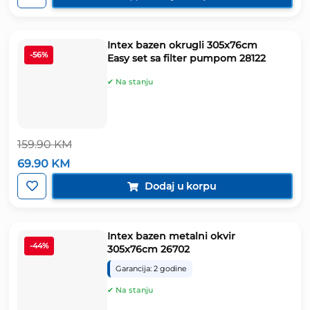
je:
49.90 KM.
149.90 KM.
Intex bazen okrugli 305x76cm
-56%
Easy set sa filter pumpom 28122
✔ Na stanju
159.90
KM
Izvorna
Trenutna
69.90
KM
cijena
cijena
bila
je:
Dodaj u korpu
je:
69.90 KM.
159.90 KM.
Intex bazen metalni okvir
-44%
305x76cm 26702
Garancija: 2 godine
✔ Na stanju