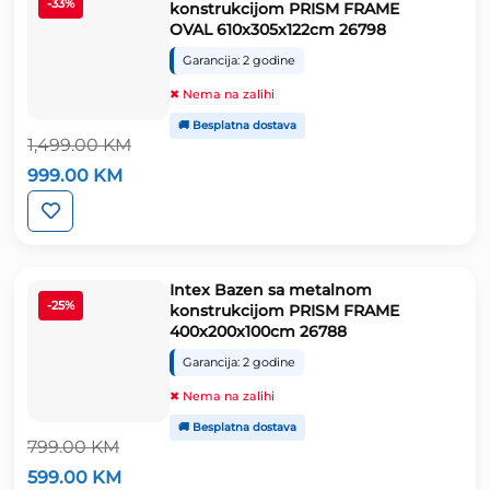
-33%
konstrukcijom PRISM FRAME
OVAL 610x305x122cm 26798
Garancija: 2 godine
✖ Nema na zalihi
🚚 Besplatna dostava
1,499.00
KM
Izvorna
Trenutna
999.00
KM
cijena
cijena
bila
je:
je:
999.00 KM.
1,499.00 KM.
Intex Bazen sa metalnom
-25%
konstrukcijom PRISM FRAME
400x200x100cm 26788
Garancija: 2 godine
✖ Nema na zalihi
🚚 Besplatna dostava
799.00
KM
Izvorna
Trenutna
599.00
KM