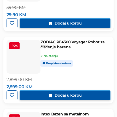
39.90
KM
Izvorna
Trenutna
29.90
KM
cijena
cijena
bila
je:
Dodaj u korpu
je:
29.90 KM.
39.90 KM.
ZODIAC RE4300 Voyager Robot za
-10%
čišćenje bazena
✔ Na stanju
🚚 Besplatna dostava
2,899.00
KM
Izvorna
Trenutna
2,599.00
KM
cijena
cijena
bila
je:
Dodaj u korpu
je:
2,599.00 KM.
2,899.00 KM.
Intex Bazen sa metalnom