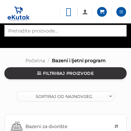
Skip
to
content
Products
search
Početna
/
Bazeni i ljetni program
FILTRIRAJ PROIZVODE
Bazeni za dvorište
21