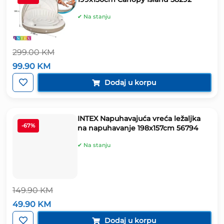
✔ Na stanju
299.00
KM
Izvorna
Trenutna
99.90
KM
cijena
cijena
bila
je:
Dodaj u korpu
je:
99.90 KM.
299.00 KM.
INTEX Napuhavajuća vreća ležaljka
-67%
na napuhavanje 198x157cm 56794
✔ Na stanju
149.90
KM
Izvorna
Trenutna
49.90
KM
cijena
cijena
bila
je:
Dodaj u korpu