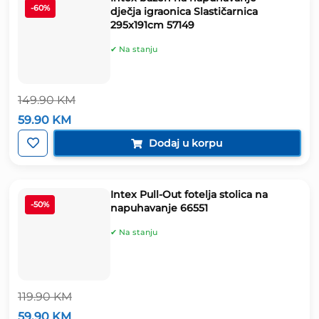
-60%
dječja igraonica Slastičarnica
295x191cm 57149
✔ Na stanju
149.90
KM
Izvorna
Trenutna
59.90
KM
cijena
cijena
bila
je:
Dodaj u korpu
je:
59.90 KM.
149.90 KM.
Intex Pull-Out fotelja stolica na
-50%
napuhavanje 66551
✔ Na stanju
119.90
KM
Izvorna
Trenutna
59.90
KM