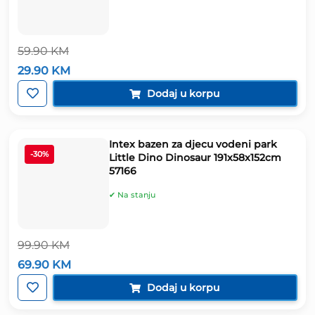
59.90
KM
Izvorna
Trenutna
29.90
KM
cijena
cijena
bila
je:
Dodaj u korpu
je:
29.90 KM.
59.90 KM.
Intex bazen za djecu vodeni park
-30%
Little Dino Dinosaur 191x58x152cm
57166
✔ Na stanju
99.90
KM
Izvorna
Trenutna
69.90
KM
cijena
cijena
bila
je:
Dodaj u korpu
je:
69.90 KM.
99.90 KM.