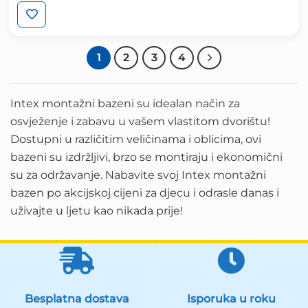
cijena
cijena
bila
je:
je:
599.00 KM.
799.00 KM.
1
2
3
4
Intex montažni bazeni su idealan način za
osvježenje i zabavu u vašem vlastitom dvorištu!
Dostupni u različitim veličinama i oblicima, ovi
bazeni su izdržljivi, brzo se montiraju i ekonomični
su za održavanje. Nabavite svoj Intex montažni
bazen po akcijskoj cijeni za djecu i odrasle danas i
uživajte u ljetu kao nikada prije!
Besplatna dostava
Isporuka u roku