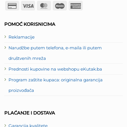
Credit
Visa
MasterCard
Maestro
American
Card
Express
2
POMOĆ KORISNICIMA
Reklamacije
Narudžbe putem telefona, e-maila ili putem
društvenih mreža
Prednosti kupovine na webshopu eKutak.ba
Program zaštite kupaca: originalna garancija
proizvođača
PLAĆANJE I DOSTAVA
Garancija kvalitete