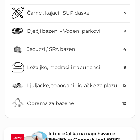
Čamci, kajaci i SUP daske
5
Dječji bazeni - Vodeni parkovi
9
Jacuzzi / SPA bazeni
4
Ležaljke, madraci i napuhanci
8
Ljuljačke, tobogani i igračke za plažu
15
Oprema za bazene
12
Intex ležaljka na napuhavanje
-67%
199x150cm Canopy Island 58292