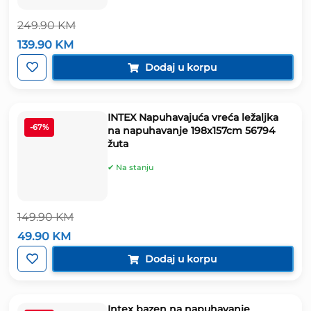
249.90
KM
Izvorna
Trenutna
139.90
KM
cijena
cijena
bila
je:
Dodaj u korpu
je:
139.90 KM.
249.90 KM.
INTEX Napuhavajuća vreća ležaljka
-67%
na napuhavanje 198x157cm 56794
žuta
✔ Na stanju
149.90
KM
Izvorna
Trenutna
49.90
KM
cijena
cijena
bila
je:
Dodaj u korpu
je:
49.90 KM.
149.90 KM.
Intex bazen na napuhavanje