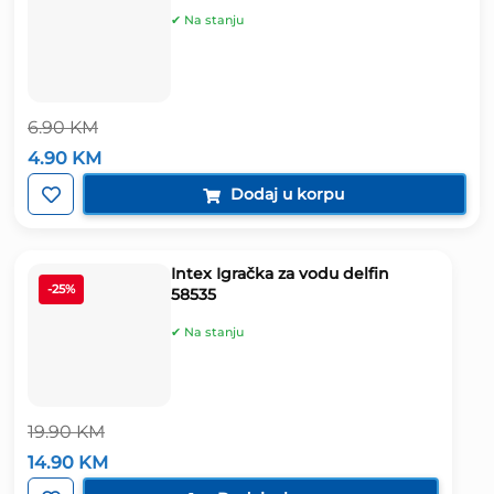
✔ Na stanju
6.90
KM
Izvorna
Trenutna
4.90
KM
cijena
cijena
bila
je:
Dodaj u korpu
je:
4.90 KM.
6.90 KM.
Intex Igračka za vodu delfin
-25%
58535
✔ Na stanju
19.90
KM
Izvorna
Trenutna
14.90
KM
cijena
cijena