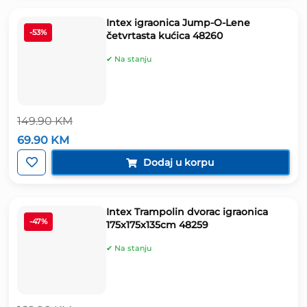
Intex igraonica Jump-O-Lene
-53%
četvrtasta kućica 48260
✔ Na stanju
149.90
KM
Izvorna
Trenutna
69.90
KM
cijena
cijena
bila
je:
Dodaj u korpu
je:
69.90 KM.
149.90 KM.
Intex Trampolin dvorac igraonica
-47%
175x175x135cm 48259
✔ Na stanju