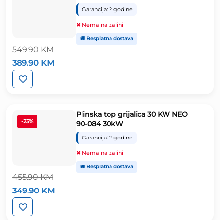
Garancija: 2 godine
✖ Nema na zalihi
🚚 Besplatna dostava
549.90
KM
Izvorna
Trenutna
389.90
KM
cijena
cijena
bila
je:
je:
389.90 KM.
549.90 KM.
Plinska top grijalica 30 KW NEO
-23%
90-084 30kW
Garancija: 2 godine
✖ Nema na zalihi
🚚 Besplatna dostava
455.90
KM
Izvorna
Trenutna
349.90
KM
cijena
cijena
bila
je:
je:
349.90 KM.