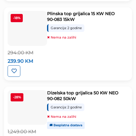
455.90 KM.
Plinska top grijalica 15 KW NEO
-18%
90-083 15kW
Garancija: 2 godine
✖ Nema na zalihi
294.00
KM
Izvorna
Trenutna
239.90
KM
cijena
cijena
bila
je:
je:
239.90 KM.
294.00 KM.
Dizelska top grijalica 50 KW NEO
-28%
90-082 50kW
Garancija: 2 godine
✖ Nema na zalihi
🚚 Besplatna dostava
1,249.00
KM