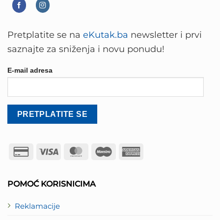
Pretplatite se na
eKutak.ba
newsletter i prvi
saznajte za sniženja i novu ponudu!
E-mail adresa
Credit
Visa
MasterCard
Maestro
American
Card
Express
2
POMOĆ KORISNICIMA
Reklamacije