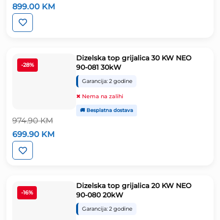
Izvorna
Trenutna
899.00
KM
cijena
cijena
bila
je:
je:
899.00 KM.
1,249.00 KM.
Dizelska top grijalica 30 KW NEO
-28%
90-081 30kW
Garancija: 2 godine
✖ Nema na zalihi
🚚 Besplatna dostava
974.90
KM
Izvorna
Trenutna
699.90
KM
cijena
cijena
bila
je:
je:
699.90 KM.
974.90 KM.
Dizelska top grijalica 20 KW NEO
-16%
90-080 20kW
Garancija: 2 godine