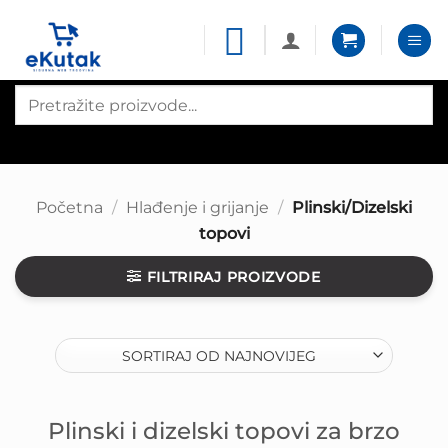
Skip
to
content
Products
search
Početna
/
Hlađenje i grijanje
/
Plinski/Dizelski
topovi
FILTRIRAJ PROIZVODE
Plinski i dizelski topovi za brzo