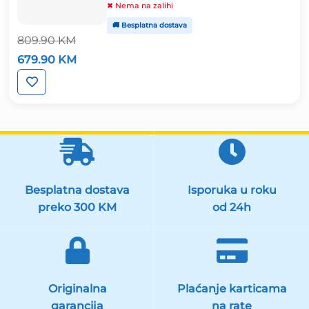
✖ Nema na zalihi
🚚 Besplatna dostava
809.90
KM
Izvorna
Trenutna
679.90
KM
cijena
cijena
bila
je:
je:
679.90 KM.
809.90 KM.
Besplatna dostava
Isporuka u roku
preko 300 KM
od 24h
Originalna
Plaćanje karticama
garancija
na rate