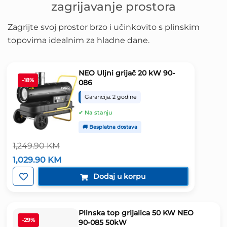
zagrijavanje prostora
Zagrijte svoj prostor brzo i učinkovito s plinskim
topovima idealnim za hladne dane.
NEO Uljni grijač 20 kW 90-
-18%
086
Garancija: 2 godine
✔ Na stanju
🚚 Besplatna dostava
1,249.90
KM
Izvorna
Trenutna
1,029.90
KM
cijena
cijena
bila
je:
Dodaj u korpu
je:
1,029.90 KM.
1,249.90 KM.
Plinska top grijalica 50 KW NEO
-29%
90-085 50kW