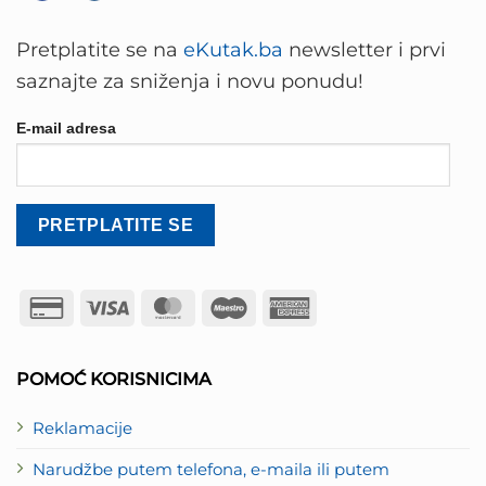
Pretplatite se na
eKutak.ba
newsletter i prvi
saznajte za sniženja i novu ponudu!
E-mail adresa
Credit
Visa
MasterCard
Maestro
American
Card
Express
2
POMOĆ KORISNICIMA
Reklamacije
Narudžbe putem telefona, e-maila ili putem