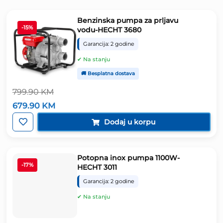
Benzinska pumpa za prljavu
-15%
vodu-HECHT 3680
Garancija: 2 godine
✔ Na stanju
🚚 Besplatna dostava
799.90
KM
Izvorna
Trenutna
679.90
KM
cijena
cijena
bila
je:
Dodaj u korpu
je:
679.90 KM.
799.90 KM.
Potopna inox pumpa 1100W-
-17%
HECHT 3011
Garancija: 2 godine
✔ Na stanju