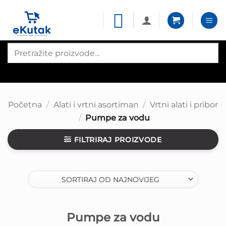
Skip
to
content
Products
search
Početna
/
Alati i vrtni asortiman
/
Vrtni alati i pribor
/
Pumpe za vodu
FILTRIRAJ PROIZVODE
Pumpe za vodu