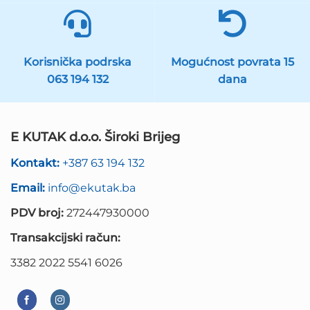
Korisnička podrska
Mogućnost povrata 15
063 194 132
dana
E KUTAK d.o.o. Široki Brijeg
Kontakt:
+387 63 194 132
Email:
info@ekutak.ba
PDV broj:
272447930000
Transakcijski račun:
3382 2022 5541 6026