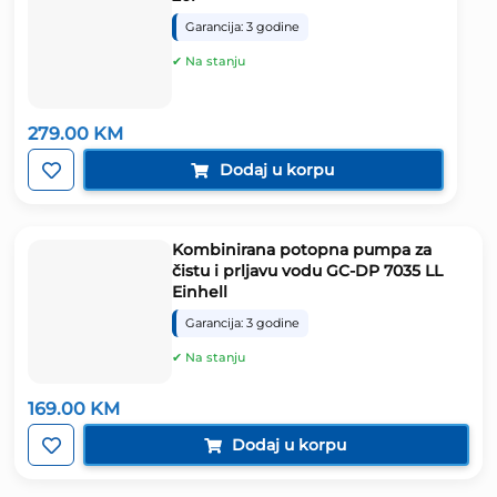
Garancija: 3 godine
✔ Na stanju
279.00
KM
Dodaj u korpu
Kombinirana potopna pumpa za
čistu i prljavu vodu GC-DP 7035 LL
Einhell
Garancija: 3 godine
✔ Na stanju
169.00
KM
Dodaj u korpu