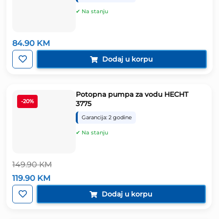
✔ Na stanju
84.90
KM
Dodaj u korpu
Potopna pumpa za vodu HECHT
-20%
3775
Garancija: 2 godine
✔ Na stanju
149.90
KM
Izvorna
Trenutna
119.90
KM
cijena
cijena
bila
je:
Dodaj u korpu
je:
119.90 KM.
149.90 KM.