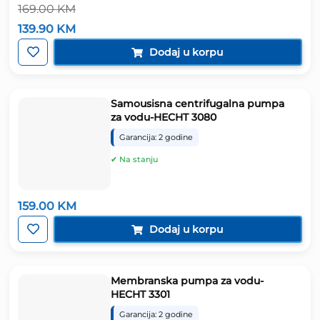
169.00
KM
Izvorna
Trenutna
139.90
KM
cijena
cijena
bila
je:
Dodaj u korpu
je:
139.90 KM.
169.00 KM.
Samousisna centrifugalna pumpa
za vodu-HECHT 3080
Garancija: 2 godine
✔ Na stanju
159.00
KM
Dodaj u korpu
Membranska pumpa za vodu-
HECHT 3301
Garancija: 2 godine