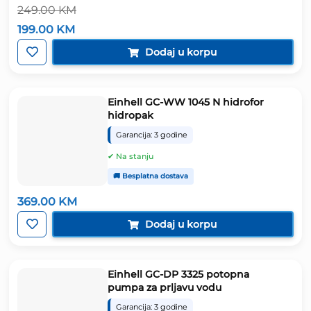
249.00
KM
Izvorna
Trenutna
199.00
KM
cijena
cijena
bila
je:
Dodaj u korpu
je:
199.00 KM.
249.00 KM.
Einhell GC-WW 1045 N hidrofor
hidropak
Garancija: 3 godine
✔ Na stanju
🚚 Besplatna dostava
369.00
KM
Dodaj u korpu
Einhell GC-DP 3325 potopna
pumpa za prljavu vodu
Garancija: 3 godine