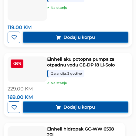
✔ Na stanju
119.00
KM
Dodaj u korpu
Einhell aku potopna pumpa za
-26%
otpadnu vodu GE-DP 18 Li-Solo
Garancija: 3 godine
✔ Na stanju
229.00
KM
Izvorna
Trenutna
169.00
KM
cijena
cijena
bila
je:
Dodaj u korpu
je:
169.00 KM.
229.00 KM.
Einhell hidropak GC-WW 6538
20l