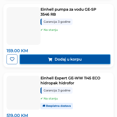
Einhell pumpa za vodu GE-SP
3546 RB
Garancija: 3 godine
✔ Na stanju
159.00
KM
Dodaj u korpu
Einhell Expert GE-WW 1145 ECO
hidropak hidrofor
Garancija: 3 godine
✔ Na stanju
🚚 Besplatna dostava
519.00
KM