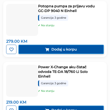
Potopna pumpa za prljavu vodu
GC-DP 9040 N Einhell
Garancija: 3 godine
✔ Na stanju
279.00
KM
Dodaj u korpu
Power X-Change aku čistač
odvoda TE-DA 18/760 Li Solo
Einhell
Garancija: 3 godine
✔ Na stanju
219.00
KM