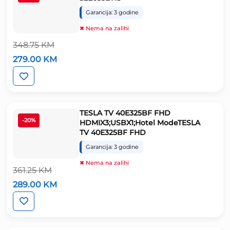
Garancija: 3 godine
✖ Nema na zalihi
348.75
KM
Izvorna
Trenutna
279.00
KM
cijena
cijena
bila
je:
je:
279.00 KM.
348.75 KM.
TESLA TV 40E325BF FHD
-20%
HDMIX3;USBX1;Hotel ModeTESLA
TV 40E325BF FHD
Garancija: 3 godine
✖ Nema na zalihi
361.25
KM
Izvorna
Trenutna
289.00
KM
cijena
cijena
bila
je:
je:
289.00 KM.
361.25 KM.