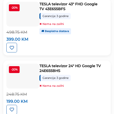
TESLA televizor 43″ FHD Google
-20%
TV 43E655BFS
Garancija: 3 godine
✖ Nema na zalihi
🚚 Besplatna dostava
498.75
KM
Izvorna
Trenutna
399.00
KM
cijena
cijena
bila
je:
je:
399.00 KM.
498.75 KM.
TESLA televizor 24″ HD Google TV
-20%
24E655BHS
Garancija: 3 godine
✖ Nema na zalihi
248.75
KM
Izvorna
Trenutna
199.00
KM
cijena
cijena
bila
je:
je:
199.00 KM.