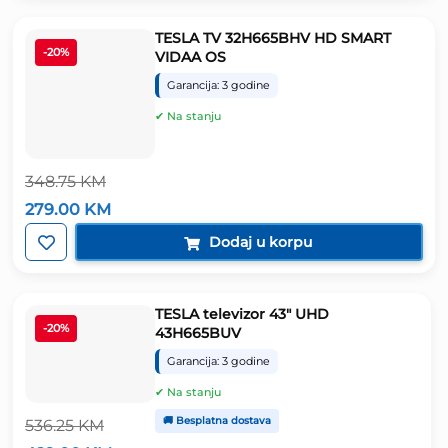
248.75 KM.
TESLA TV 32H665BHV HD SMART
-20%
VIDAA OS
Garancija: 3 godine
✔ Na stanju
348.75
KM
Izvorna
Trenutna
279.00
KM
cijena
cijena
bila
je:
Dodaj u korpu
je:
279.00 KM.
348.75 KM.
TESLA televizor 43″ UHD
-20%
43H665BUV
Garancija: 3 godine
✔ Na stanju
🚚 Besplatna dostava
536.25
KM
Izvorna
Trenutna