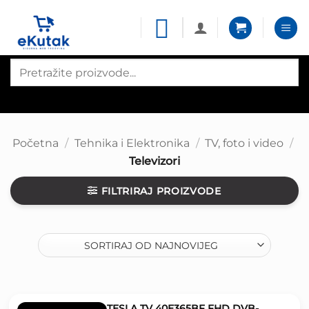
Skip
to
content
Products
search
Početna
/
Tehnika i Elektronika
/
TV, foto i video
/
Televizori
FILTRIRAJ PROIZVODE
TESLA TV 40E365BF FHD DVB-