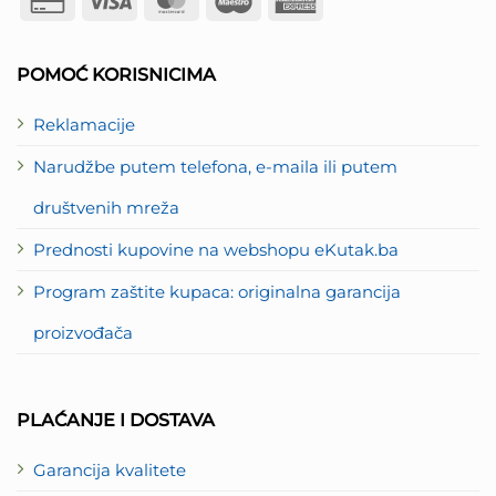
Credit
Visa
MasterCard
Maestro
American
Card
Express
2
POMOĆ KORISNICIMA
Reklamacije
Narudžbe putem telefona, e-maila ili putem
društvenih mreža
Prednosti kupovine na webshopu eKutak.ba
Program zaštite kupaca: originalna garancija
proizvođača
PLAĆANJE I DOSTAVA
Garancija kvalitete