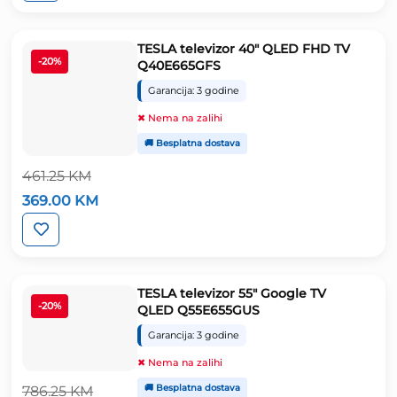
248.75 KM.
TESLA televizor 40″ QLED FHD TV
-20%
Q40E665GFS
Garancija: 3 godine
✖ Nema na zalihi
🚚 Besplatna dostava
461.25
KM
Izvorna
Trenutna
369.00
KM
cijena
cijena
bila
je:
je:
369.00 KM.
461.25 KM.
TESLA televizor 55″ Google TV
-20%
QLED Q55E655GUS
Garancija: 3 godine
✖ Nema na zalihi
🚚 Besplatna dostava
786.25
KM