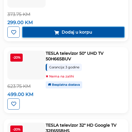
373.75
KM
Izvorna
Trenutna
299.00
KM
cijena
cijena
bila
je:
Dodaj u korpu
je:
299.00 KM.
373.75 KM.
TESLA televizor 50″ UHD TV
-20%
50H665BUV
Garancija: 3 godine
✖ Nema na zalihi
🚚 Besplatna dostava
623.75
KM
Izvorna
Trenutna
499.00
KM
cijena
cijena
bila
je:
je:
499.00 KM.
623.75 KM.
TESLA televizor 32″ HD Google TV
-20%
32E655BHS