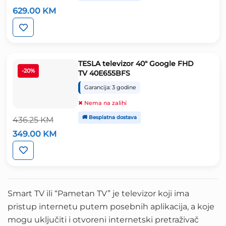
Izvorna
Trenutna
629.00
KM
cijena
cijena
bila
je:
je:
629.00 KM.
786.25 KM.
TESLA televizor 40″ Google FHD
-20%
TV 40E655BFS
Garancija: 3 godine
✖ Nema na zalihi
🚚 Besplatna dostava
436.25
KM
Izvorna
Trenutna
349.00
KM
cijena
cijena
bila
je:
je:
349.00 KM.
436.25 KM.
Smart TV ili “Pametan TV” je televizor koji ima
pristup internetu putem posebnih aplikacija, a koje
mogu uključiti i otvoreni internetski pretraživač