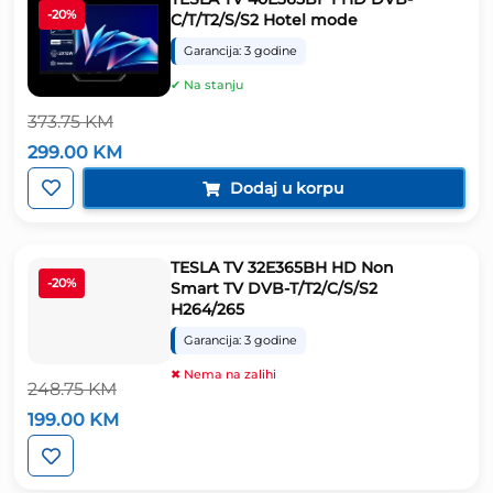
-20%
C/T/T2/S/S2 Hotel mode
Garancija: 3 godine
✔ Na stanju
373.75
KM
Izvorna
Trenutna
299.00
KM
cijena
cijena
bila
je:
Dodaj u korpu
je:
299.00 KM.
373.75 KM.
TESLA TV 32E365BH HD Non
-20%
Smart TV DVB-T/T2/C/S/S2
H264/265
Garancija: 3 godine
✖ Nema na zalihi
248.75
KM
Izvorna
Trenutna
199.00
KM
cijena
cijena
bila
je:
je:
199.00 KM.