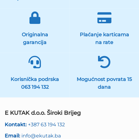
Originalna
Plaćanje karticama
garancija
na rate
Korisnička podrska
Mogućnost povrata 15
063 194 132
dana
E KUTAK d.o.o. Široki Brijeg
Kontakt:
+387 63 194 132
Email:
info@ekutak.ba