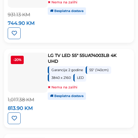
✖ Nema na zalihi
🚚 Besplatna dostava
931.13
KM
Izvorna
Trenutna
744.90
KM
cijena
cijena
bila
je:
je:
744.90 KM.
931.13 KM.
LG TV LED 55″ 55UA74003LB 4K
-20%
UHD
Garancija: 2 godine
55" (140cm)
3840 x 2160
LED
✖ Nema na zalihi
🚚 Besplatna dostava
1,017.38
KM
Izvorna
Trenutna
813.90
KM
cijena
cijena
bila
je:
je:
813.90 KM.
1,017.38 KM.