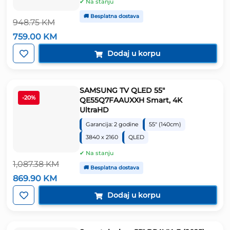
✔ Na stanju
🚚 Besplatna dostava
948.75
KM
Izvorna
Trenutna
759.00
KM
cijena
cijena
bila
je:
Dodaj u korpu
je:
759.00 KM.
948.75 KM.
SAMSUNG TV QLED 55″
-20%
QE55Q7FAAUXXH Smart, 4K
UltraHD
Garancija: 2 godine
55" (140cm)
3840 x 2160
QLED
✔ Na stanju
1,087.38
KM
🚚 Besplatna dostava
Izvorna
Trenutna
869.90
KM
cijena
cijena
bila
je:
Dodaj u korpu
je:
869.90 KM.
1,087.38 KM.