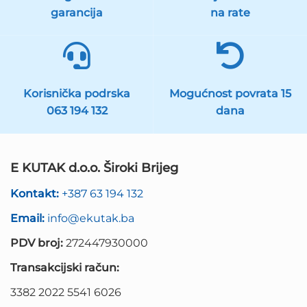
garancija
na rate
Korisnička podrska
Mogućnost povrata 15
063 194 132
dana
E KUTAK d.o.o. Široki Brijeg
Kontakt:
+387 63 194 132
Email:
info@ekutak.ba
PDV broj:
272447930000
Transakcijski račun:
3382 2022 5541 6026