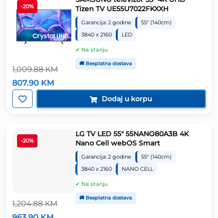
-20%
Tizen TV UE55U7022FKXXH
Garancija: 2 godine
55" (140cm)
3840 x 2160
LED
✔ Na stanju
🚚 Besplatna dostava
1,009.88
KM
Izvorna
Trenutna
807.90
KM
cijena
cijena
bila
je:
Dodaj u korpu
je:
807.90 KM.
1,009.88 KM.
LG TV LED 55″ 55NANO80A3B 4K
-20%
Nano Cell webOS Smart
Garancija: 2 godine
55" (140cm)
3840 x 2160
NANO CELL
✔ Na stanju
🚚 Besplatna dostava
1,204.88
KM
Izvorna
Trenutna
963.90
KM