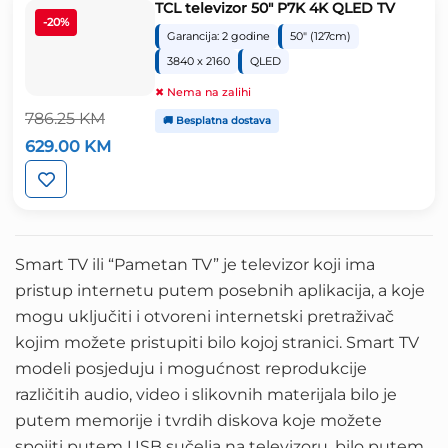
TCL televizor 50″ P7K 4K QLED TV
-20%
Garancija: 2 godine
50" (127cm)
3840 x 2160
QLED
✖ Nema na zalihi
786.25
KM
🚚 Besplatna dostava
Izvorna
Trenutna
629.00
KM
cijena
cijena
bila
je:
je:
629.00 KM.
786.25 KM.
Smart TV ili “Pametan TV” je televizor koji ima
pristup internetu putem posebnih aplikacija, a koje
mogu uključiti i otvoreni internetski pretraživač
kojim možete pristupiti bilo kojoj stranici. Smart TV
modeli posjeduju i mogućnost reprodukcije
različitih audio, video i slikovnih materijala bilo je
putem memorije i tvrdih diskova koje možete
spojiti putem USB sučelja na televizoru, bilo putem