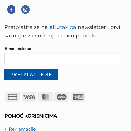
Pretplatite se na
eKutak.ba
newsletter i prvi
saznajte za sniženja i novu ponudu!
E-mail adresa
Credit
Visa
MasterCard
Maestro
American
Card
Express
2
POMOĆ KORISNICIMA
Reklamacije