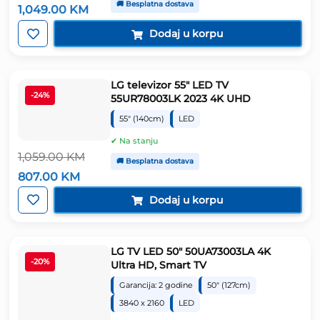
Izvorna
Trenutna
🚚 Besplatna dostava
1,049.00
KM
cijena
cijena
bila
je:
Dodaj u korpu
je:
1,049.00 KM.
1,311.25 KM.
LG televizor 55″ LED TV
-24%
55UR78003LK 2023 4K UHD
55" (140cm)
LED
✔ Na stanju
1,059.00
KM
🚚 Besplatna dostava
Izvorna
Trenutna
807.00
KM
cijena
cijena
bila
je:
Dodaj u korpu
je:
807.00 KM.
1,059.00 KM.
LG TV LED 50″ 50UA73003LA 4K
-20%
Ultra HD, Smart TV
Garancija: 2 godine
50" (127cm)
3840 x 2160
LED