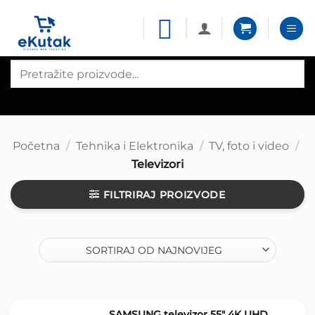
Skip
to
content
Products
search
Početna
/
Tehnika i Elektronika
/
TV, foto i video
/
Televizori
FILTRIRAJ PROIZVODE
SAMSUNG televizor 55″ 4K UHD