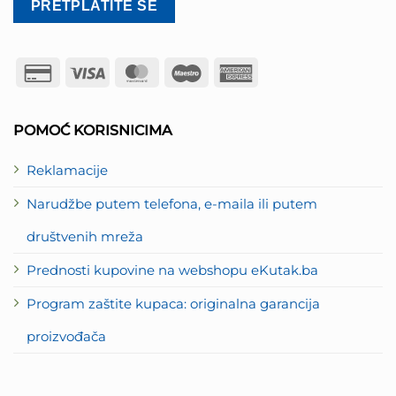
Credit
Visa
MasterCard
Maestro
American
Card
Express
2
POMOĆ KORISNICIMA
Reklamacije
Narudžbe putem telefona, e-maila ili putem
društvenih mreža
Prednosti kupovine na webshopu eKutak.ba
Program zaštite kupaca: originalna garancija
proizvođača