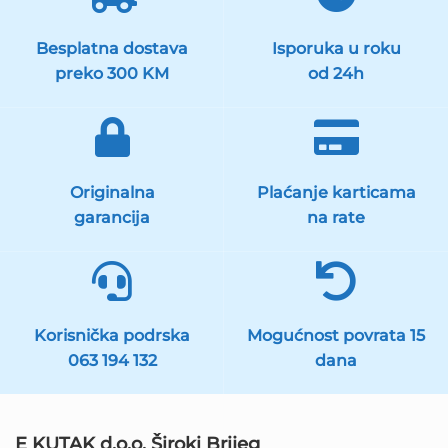
Besplatna dostava
Isporuka u roku
preko 300 KM
od 24h
Originalna
Plaćanje karticama
garancija
na rate
Korisnička podrska
Mogućnost povrata 15
063 194 132
dana
E KUTAK d.o.o. Široki Brijeg