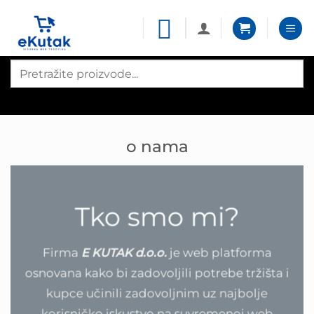
Skip
to
content
Products
search
o nama
Tko smo mi?
Firma
E KUTAK
d.o.o.
je web platforma
osnovana kako bi zadovoljili potrebe tržišta i
kupce učinili zadovoljnim uz najbolje
korisničko iskustvo na suvremenoj web