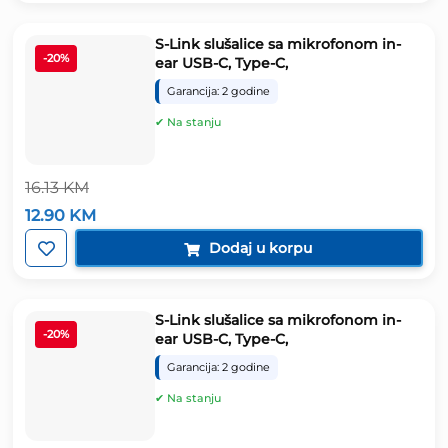
342.38 KM.
S-Link slušalice sa mikrofonom in-
-20%
ear USB-C, Type-C,
Garancija: 2 godine
✔ Na stanju
16.13
KM
Izvorna
Trenutna
12.90
KM
cijena
cijena
bila
je:
Dodaj u korpu
je:
12.90 KM.
16.13 KM.
S-Link slušalice sa mikrofonom in-
-20%
ear USB-C, Type-C,
Garancija: 2 godine
✔ Na stanju