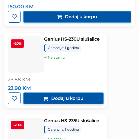
Izvorna
Trenutna
150.00
KM
cijena
cijena
bila
je:
Dodaj u korpu
je:
150.00 KM.
187.50 KM.
Genius HS-230U slušalice
-20%
Garancija: 1 godina
✔ Na stanju
29.88
KM
Izvorna
Trenutna
23.90
KM
cijena
cijena
bila
je:
Dodaj u korpu
je:
23.90 KM.
29.88 KM.
Genius HS-235U slušalice
-20%
Garancija: 1 godina