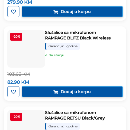
Izvorna
Trenutna
279.90
KM
cijena
cijena
bila
je:
Dodaj u korpu
je:
279.90 KM.
349.88 KM.
Slušalice sa mikrofonom
-20%
RAMPAGE BLITZ Black Wireless
Garancija: 1 godina
✔ Na stanju
103.63
KM
Izvorna
Trenutna
82.90
KM
cijena
cijena
bila
je:
Dodaj u korpu
je:
82.90 KM.
103.63 KM.
Slušalice sa mikrofonom
-20%
RAMPAGE RETSU Black/Grey
Garancija: 1 godina