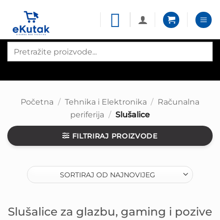
Skip
to
content
Products
search
Početna
/
Tehnika i Elektronika
/
Računalna
periferija
/
Slušalice
FILTRIRAJ PROIZVODE
Slušalice za glazbu, gaming i pozive