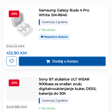
Samsung Galaxy Buds 4 Pro
-20%
White SM-R640
Garancija: 2 godine
✔ Na stanju
🚚 Besplatna dostava
516.13
KM
Izvorna
Trenutna
412.90
KM
cijena
cijena
bila
je:
Dodaj u korpu
je:
412.90 KM.
516.13 KM.
Sony BT slušalice ULT WEAR
-20%
900bass za snažan zvuk;
digitalnouklanjanje buke; DESS;
baterija do 30h
Garancija: 2 godine
349.88
KM
✔ Na stanju