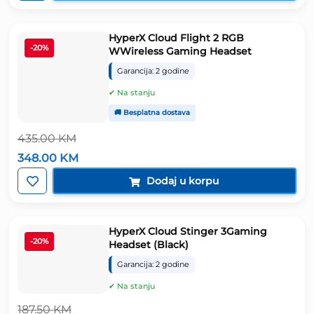
330.00 KM.
HyperX Cloud Flight 2 RGB
-20%
WWireless Gaming Headset
Garancija: 2 godine
✔ Na stanju
🚚 Besplatna dostava
435.00
KM
Izvorna
Trenutna
348.00
KM
cijena
cijena
bila
je:
Dodaj u korpu
je:
348.00 KM.
435.00 KM.
HyperX Cloud Stinger 3Gaming
-20%
Headset (Black)
Garancija: 2 godine
✔ Na stanju
187.50
KM