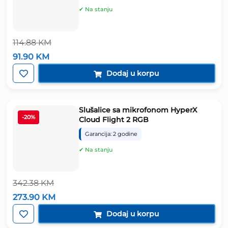
✔ Na stanju
114.88
KM
Izvorna
Trenutna
91.90
KM
cijena
cijena
bila
je:
Dodaj u korpu
je:
91.90 KM.
114.88 KM.
Slušalice sa mikrofonom HyperX
-20%
Cloud Flight 2 RGB
Garancija: 2 godine
✔ Na stanju
342.38
KM
Izvorna
Trenutna
273.90
KM
cijena
cijena
bila
je:
Dodaj u korpu
je:
273.90 KM.