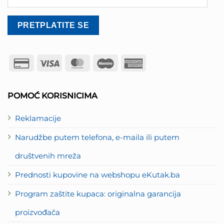
Credit
Visa
MasterCard
Maestro
American
Card
Express
2
POMOĆ KORISNICIMA
Reklamacije
Narudžbe putem telefona, e-maila ili putem
društvenih mreža
Prednosti kupovine na webshopu eKutak.ba
Program zaštite kupaca: originalna garancija
proizvođača