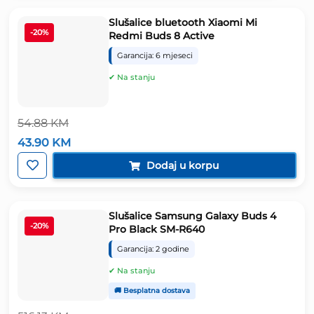
Slušalice bluetooth Xiaomi Mi
-20%
Redmi Buds 8 Active
Garancija: 6 mjeseci
✔ Na stanju
54.88
KM
Izvorna
Trenutna
43.90
KM
cijena
cijena
bila
je:
Dodaj u korpu
je:
43.90 KM.
54.88 KM.
Slušalice Samsung Galaxy Buds 4
-20%
Pro Black SM-R640
Garancija: 2 godine
✔ Na stanju
🚚 Besplatna dostava