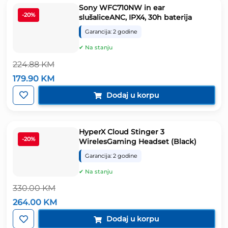
Sony WFC710NW in ear
-20%
slušaliceANC, IPX4, 30h baterija
Garancija: 2 godine
✔ Na stanju
224.88
KM
Izvorna
Trenutna
179.90
KM
cijena
cijena
bila
je:
Dodaj u korpu
je:
179.90 KM.
224.88 KM.
HyperX Cloud Stinger 3
-20%
WirelesGaming Headset (Black)
Garancija: 2 godine
✔ Na stanju
330.00
KM
Izvorna
Trenutna
264.00
KM
cijena
cijena
bila
je:
Dodaj u korpu
je:
264.00 KM.