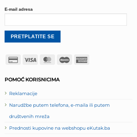
E-mail adresa
Credit
Visa
MasterCard
Maestro
American
Card
Express
2
POMOĆ KORISNICIMA
Reklamacije
Narudžbe putem telefona, e-maila ili putem
društvenih mreža
Prednosti kupovine na webshopu eKutak.ba