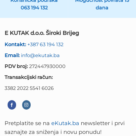
Korisnička podrska
Mogućnost povrata 15
063 194 132
dana
E KUTAK d.o.o. Široki Brijeg
Kontakt:
+387 63 194 132
Email:
info@ekutak.ba
PDV broj:
272447930000
Transakcijski račun:
3382 2022 5541 6026
Pretplatite se na
eKutak.ba
newsletter i prvi
saznajte za sniženja i novu ponudu!