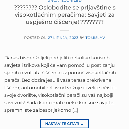
UNCATEGORIZED
???????? Oslobodite se prljavštine s
visokotlačnim peračima: Savjeti za
uspješno čišćenje! ????????
POSTED ON
27 LIPNJA, 2023
BY
TOMISLAV
Danas bismo željeli podijeliti nekoliko korisnih
savjeta i trikova koji će vam pomoći u postizanju
sjajnih rezultata čišćenja uz pomoć visokotlačnih
perača. Bez obzira jesu li vaša terasa prekrivena
lišćem, automobil prljav od vožnje ili želite očistiti
svoje dvorište, visokotlačni perači su vaš najbolji
saveznik! Sada kada imate neke korisne savjete,
spremni ste za besprijekorno […]
NASTAVITE ČITATI
→