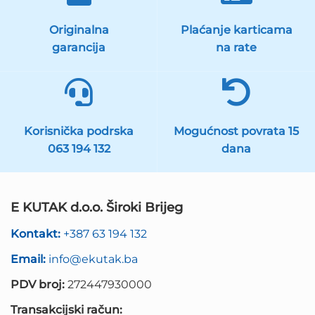
Originalna
Plaćanje karticama
garancija
na rate
Korisnička podrska
Mogućnost povrata 15
063 194 132
dana
E KUTAK d.o.o. Široki Brijeg
Kontakt:
+387 63 194 132
Email:
info@ekutak.ba
PDV broj:
272447930000
Transakcijski račun: