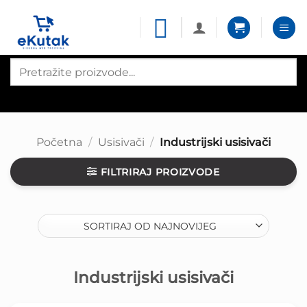
Skip
to
content
Products
search
Početna
/
Usisivači
/
Industrijski usisivači
FILTRIRAJ PROIZVODE
Industrijski usisivači