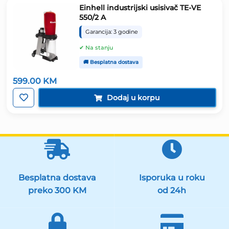
Einhell industrijski usisivač TE-VE
550/2 A
Garancija: 3 godine
✔ Na stanju
🚚 Besplatna dostava
599.00
KM
Dodaj u korpu
Besplatna dostava
Isporuka u roku
preko 300 KM
od 24h