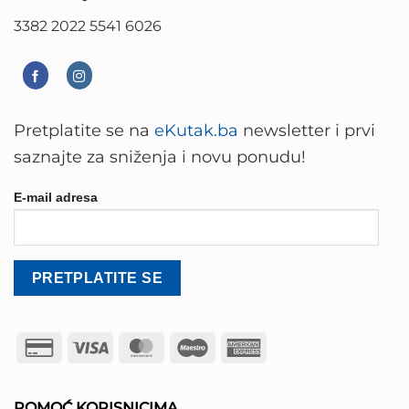
3382 2022 5541 6026
Pretplatite se na
eKutak.ba
newsletter i prvi
saznajte za sniženja i novu ponudu!
E-mail adresa
Credit
Visa
MasterCard
Maestro
American
Card
Express
2
POMOĆ KORISNICIMA