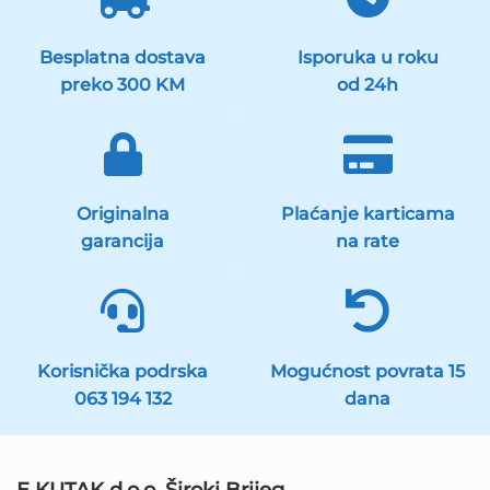
Besplatna dostava
Isporuka u roku
preko 300 KM
od 24h
Originalna
Plaćanje karticama
garancija
na rate
Korisnička podrska
Mogućnost povrata 15
063 194 132
dana
E KUTAK d.o.o. Široki Brijeg