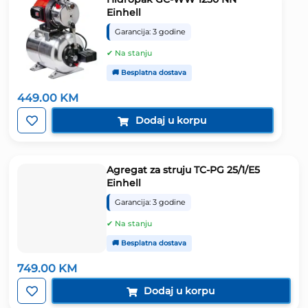
Einhell
Garancija: 3 godine
✔ Na stanju
🚚 Besplatna dostava
449.00
KM
Dodaj u korpu
Agregat za struju TC-PG 25/1/E5
Einhell
Garancija: 3 godine
✔ Na stanju
🚚 Besplatna dostava
749.00
KM
Dodaj u korpu