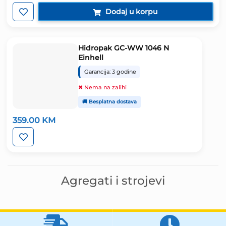
Dodaj u korpu
Hidropak GC-WW 1046 N
Einhell
Garancija: 3 godine
✖ Nema na zalihi
🚚 Besplatna dostava
359.00
KM
Agregati i strojevi