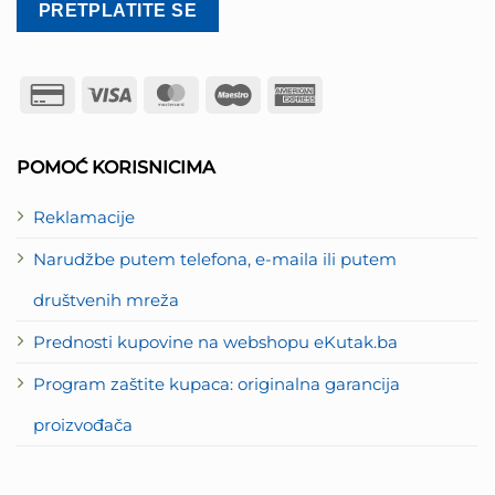
Credit
Visa
MasterCard
Maestro
American
Card
Express
2
POMOĆ KORISNICIMA
Reklamacije
Narudžbe putem telefona, e-maila ili putem
društvenih mreža
Prednosti kupovine na webshopu eKutak.ba
Program zaštite kupaca: originalna garancija
proizvođača