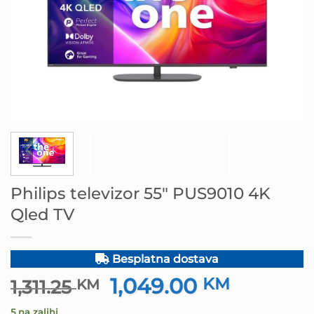
Philips televizor 55″ PUS9010 4K
Qled TV
Besplatna dostava
1,049.00
Izvorna
KM
Trenutna
1,311.25
KM
cijena
cijena
5 na zalihi