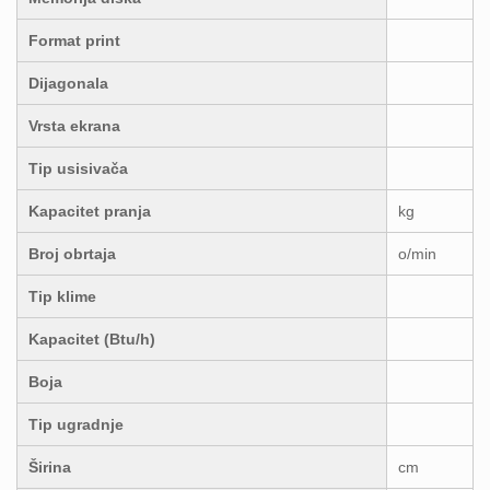
Format print
Dijagonala
Vrsta ekrana
Tip usisivača
Kapacitet pranja
kg
Broj obrtaja
o/min
Tip klime
Kapacitet (Btu/h)
Boja
Tip ugradnje
Širina
cm