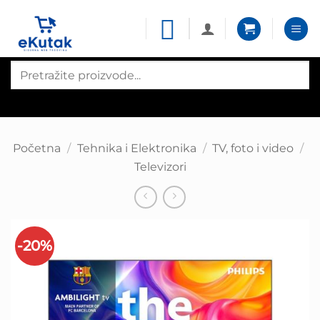
Skip
to
content
Products
search
Početna
/
Tehnika i Elektronika
/
TV, foto i video
/
Televizori
-20%