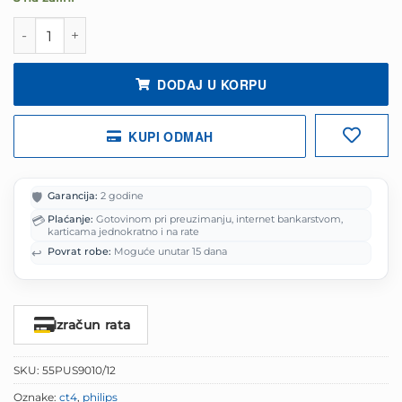
bila
je:
je:
1,049.00 
Philips televizor 55" PUS9010 4K Qled TV količina
1,311.25 KM.
DODAJ U KORPU
KUPI ODMAH
🛡️
Garancija:
2 godine
💳
Plaćanje:
Gotovinom pri preuzimanju, internet bankarstvom,
karticama jednokratno i na rate
↩️
Povrat robe:
Moguće unutar 15 dana
Izračun rata
SKU:
55PUS9010/12
Oznake:
ct4
,
philips