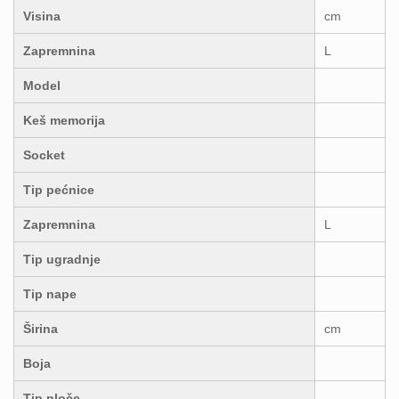
Visina
cm
Zapremnina
L
Model
Keš memorija
Socket
Tip pećnice
Zapremnina
L
Tip ugradnje
Tip nape
Širina
cm
Boja
Tip ploče