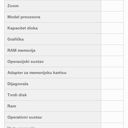
Zoom
Model procesora
Kapacitet diska
Grafička
RAM memorija
Operacijski sustav
Adapter za memorijsku karticu
Dijagonala
Tvrdi disk
Ram
Operativni sustav