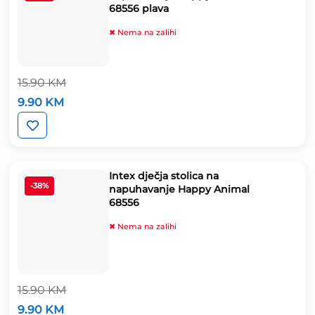
68556 plava
✖ Nema na zalihi
15.90
KM
Izvorna
Trenutna
9.90
KM
cijena
cijena
bila
je:
je:
9.90 KM.
15.90 KM.
Intex dječja stolica na
-38%
napuhavanje Happy Animal
68556
✖ Nema na zalihi
15.90
KM
Izvorna
Trenutna
9.90
KM