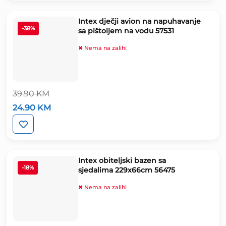
199.00 KM.
Intex dječji avion na napuhavanje
-38%
sa pištoljem na vodu 57531
✖ Nema na zalihi
39.90
KM
Izvorna
Trenutna
24.90
KM
cijena
cijena
bila
je:
je:
24.90 KM.
39.90 KM.
Intex obiteljski bazen sa
-18%
sjedalima 229x66cm 56475
✖ Nema na zalihi