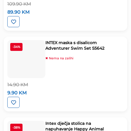
109.90
KM
Izvorna
Trenutna
89.90
KM
cijena
cijena
bila
je:
je:
89.90 KM.
109.90 KM.
INTEX maska s disalicom
-34%
Adventurer Swim Set 55642
✖ Nema na zalihi
14.90
KM
Izvorna
Trenutna
9.90
KM
cijena
cijena
bila
je:
je:
9.90 KM.
14.90 KM.
Intex dječja stolica na
-38%
napuhavanje Happy Animal