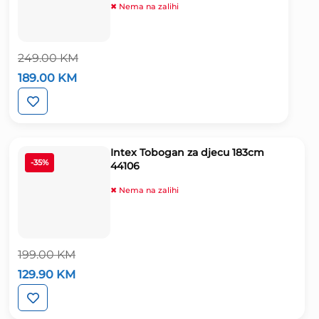
✖ Nema na zalihi
249.00
KM
Izvorna
Trenutna
189.00
KM
cijena
cijena
bila
je:
je:
189.00 KM.
249.00 KM.
Intex Tobogan za djecu 183cm
-35%
44106
✖ Nema na zalihi
199.00
KM
Izvorna
Trenutna
129.90
KM
cijena
cijena
bila
je:
je:
129.90 KM.