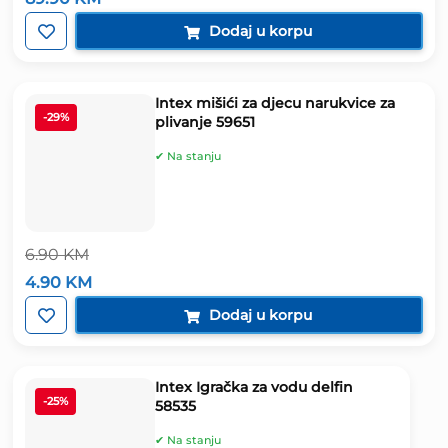
cijena
cijena
bila
je:
Dodaj u korpu
je:
89.90 KM.
169.90 KM.
Intex mišići za djecu narukvice za
-29%
plivanje 59651
✔ Na stanju
6.90
KM
Izvorna
Trenutna
4.90
KM
cijena
cijena
bila
je:
Dodaj u korpu
je:
4.90 KM.
6.90 KM.
Intex Igračka za vodu delfin
-25%
58535
✔ Na stanju