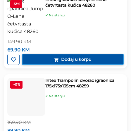
-53%
četvrtasta kućica 48260
✔ Na stanju
149.90
KM
Izvorna
Trenutna
69.90
KM
cijena
cijena
bila
je:
Dodaj u korpu
je:
69.90 KM.
149.90 KM.
Intex Trampolin dvorac igraonica
-47%
175x175x135cm 48259
✔ Na stanju
169.90
KM
Izvorna
Trenutna
89.90
KM