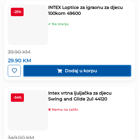
INTEX Loptice za igraonu za djecu
-25%
100kom 49600
✔ Na stanju
39.90
KM
Izvorna
Trenutna
29.90
KM
cijena
cijena
bila
je:
Dodaj u korpu
je:
29.90 KM.
39.90 KM.
Intex vrtna ljuljačka za djecu
-54%
Swing and Glide 2u1 44120
✖ Nema na zalihi
349.00
KM