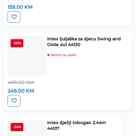
Izvorna
Trenutna
159.00
KM
cijena
cijena
bila
je:
je:
159.00 KM.
349.00 KM.
Intex ljuljaška za djecu Swing and
-50%
Glide 4u1 44130
✖ Nema na zalihi
499.00
KM
Izvorna
Trenutna
249.00
KM
cijena
cijena
bila
je:
je:
249.00 KM.
499.00 KM.
Intex dječji tobogan 2.44m
-24%
44107