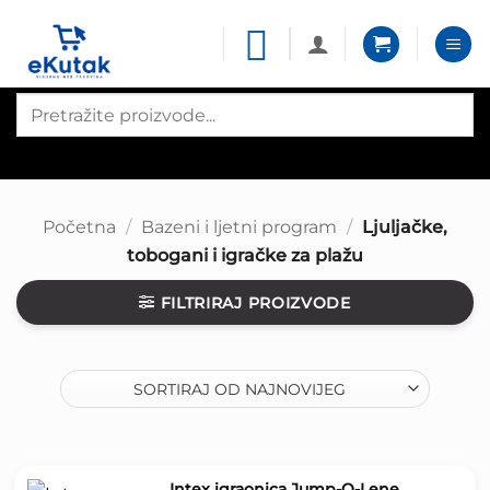
Skip
to
content
Products
search
Početna
/
Bazeni i ljetni program
/
Ljuljačke,
tobogani i igračke za plažu
FILTRIRAJ PROIZVODE
Intex igraonica Jump-O-Lene