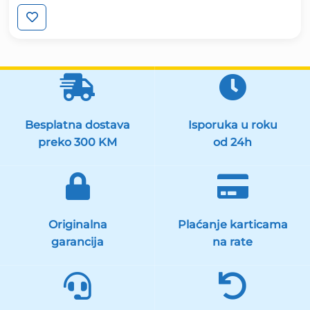
cijena
cijena
bila
je:
je:
9.90 KM.
15.90 KM.
Besplatna dostava
Isporuka u roku
preko 300 KM
od 24h
Originalna
Plaćanje karticama
garancija
na rate