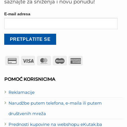
saznajte za sniženja i novu ponudu!
E-mail adresa
Credit
Visa
MasterCard
Maestro
American
Card
Express
2
POMOĆ KORISNICIMA
Reklamacije
Narudžbe putem telefona, e-maila ili putem
društvenih mreža
Prednosti kupovine na webshopu eKutak.ba