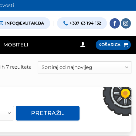
ovosti
INFO@EKUTAK.BA
+387 63 194 132
MOBITELI
KOŠARICA
ih 7 rezultata
Poredano
po
najnovijem
PRETRAŽI..