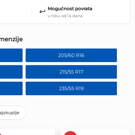
Mogućnost povrata
↩️
u roku od 14 dana
menzije
205/60 R16
215/55 R17
235/55 R19
jskuplje