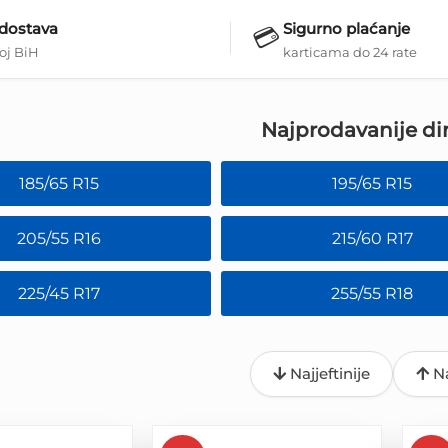
 dostava
Sigurno plaćanje
💳
loj BiH
karticama do 24 rate
Najprodavanije di
185/65 R15
195/65 R15
205/55 R16
215/60 R17
225/45 R17
255/55 R18
Najjeftinije
Na