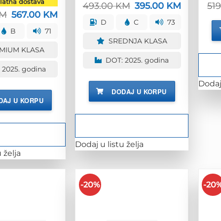
atna dostava
493.00
KM
Izvorna
395.00
KM
Trenutna
51
cijena
cijena
M
Izvorna
567.00
KM
Trenutna
bila
je:
cijena
cijena
D
C
73
je:
395.00 KM.
bila
je:
B
71
493.00 KM.
je:
567.00 KM.
SREDNJA KLASA
707.00 KM.
MIUM KLASA
DOT: 2025. godina
 2025. godina
Dodaj 
DODAJ U KORPU
DAJ U KORPU
Dodaj u listu želja
 želja
-20%
-20