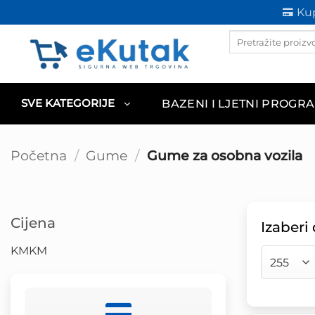
Skip
Kup
to
Products
content
search
BAZENI I LJETNI PROGR
SVE KATEGORIJE
Početna
/
Gume
/
Gume za osobna vozila
Cijena
Izaberi
KM
KM