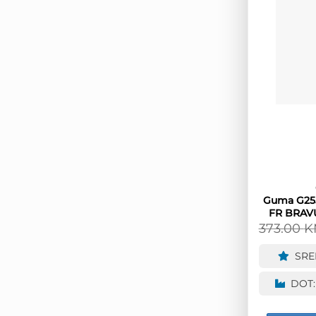
Guma G255
FR BRAV
373.00
K
SRE
DOT: