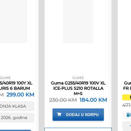
GUME
GUME
/40R19 100Y XL
Guma G255/40R19 100V XL
Gu
URIS 6 BARUM
ICE-PLUS S210 ROTALLA
FR 
M+S
M
Izvorna
299.00
KM
Trenutna
cijena
cijena
230.00
KM
Izvorna
184.00
KM
Trenutna
bila
je:
cijena
cijena
47
DNJA KLASA
je:
299.00 KM.
bila
je:
373.00 KM.
je:
184.00 KM.
DODAJ U KORPU
230.00 KM.
 2026. godina