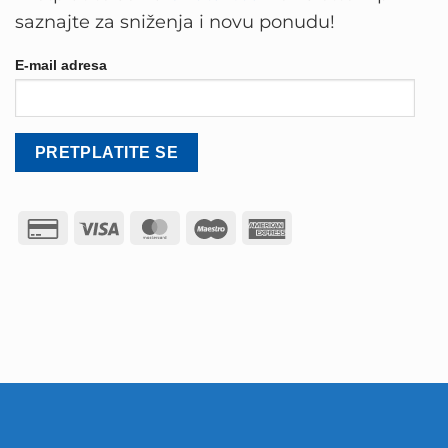
saznajte za sniženja i novu ponudu!
E-mail adresa
Credit
Visa
MasterCard
Maestro
American
Card
Express
2