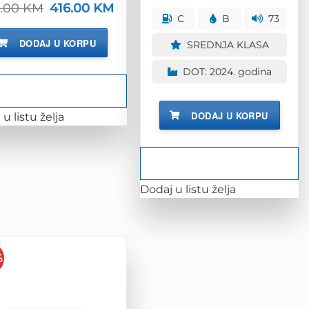
cijena
cije
9.00
KM
Izvorna
416.00
KM
Trenutna
bila
je:
cijena
cijena
C
B
73
je:
306
bila
je:
381.00 KM.
je:
416.00 KM.
DODAJ U KORPU
SREDNJA KLASA
519.00 KM.
DOT: 2024. godina
DODAJ U KORPU
u listu želja
Dodaj u listu želja
%