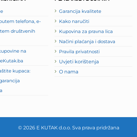
je
Garancija kvalitete
utem telefona, e-
Kako naručiti
putem društvenih
Kupovina za pravna lica
Načini plaćanja i dostava
kupovine na
Pravila privatnosti
eKutak.ba
Uvjeti korištenja
štite kupaca:
O nama
garancija
a
© 2026 E KUTAK d.o.o. Sva prava pridržana