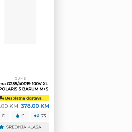
GUME
ma G255/40R19 100V XL
POLARIS 5 BARUM M+S
Besplatna dostava
1.00
KM
Izvorna
378.00
KM
Trenutna
cijena
cijena
bila
je:
D
C
73
je:
378.00 KM.
471.00 KM.
SREDNJA KLASA