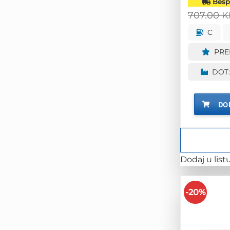
Bespl
707.00
K
C
PRE
DOT:
DO
Dodaj u listu
-20%