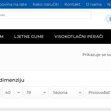
ovina na rate
Kako naručiti
Kontakt
O nama
N
AM
LJETNE GUME
VISOKOTLAČNI PERAČI
Prikazuje se sv
 dimenziju