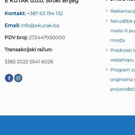
E KUTAK d.o.o. Široki Brijeg
Reklamaci
Kontakt:
+387 63 194 132
Narudžbe p
Email:
info@ekutak.ba
maila ili 
PDV broj:
272447930000
mreža
Transakcijski račun:
Prednosti 
webshopu 
3382 2022 5541 6026
Program za
originalna 
proizvođač