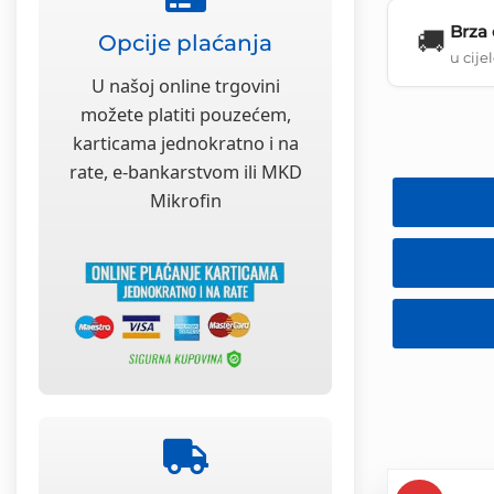
Brza
🚚
Opcije plaćanja
u cije
U našoj online trgovini
možete platiti pouzećem,
karticama jednokratno i na
rate, e-bankarstvom ili MKD
Mikrofin