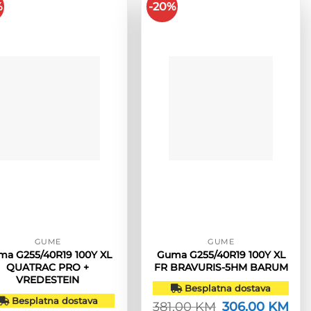
%
-20%
GUME
GUME
ma G255/40R19 100Y XL
Guma G255/40R19 100Y XL
QUATRAC PRO +
FR BRAVURIS-5HM BARUM
VREDESTEIN
Besplatna dostava
Besplatna dostava
381.00
KM
Izvorna
306.00
KM
Tre