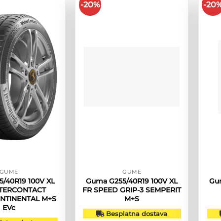
-20%
-20
GUME
GUME
/40R19 100V XL
Guma G255/40R19 100V XL
Gu
TERCONTACT
FR SPEED GRIP-3 SEMPERIT
ONTINENTAL M+S
M+S
EVc
Besplatna dostava