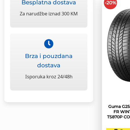
Besplatna dostava
-20%
Za narudžbe iznad 300 KM
Brza i pouzdana
dostava
Isporuka kroz 24/48h
Guma G255
FR WIN
TS870P C