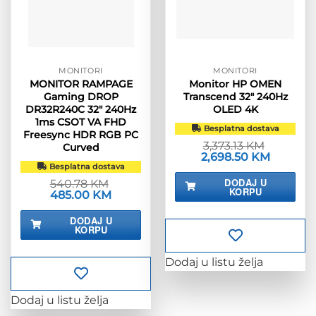
MONITORI
MONITORI
MONITOR RAMPAGE
Monitor HP OMEN
Gaming DROP
Transcend 32″ 240Hz
DR32R240C 32″ 240Hz
OLED 4K
1ms CSOT VA FHD
Besplatna dostava
Freesync HDR RGB PC
3,373.13
KM
Curved
Izvorna
2,698.50
KM
Trenutna
cijena
cijena
Besplatna dostava
bila
je:
DODAJ U
540.78
KM
je:
2,698.50
KORPU
Izvorna
485.00
KM
Trenutna
3,373.13 KM.
cijena
cijena
bila
je:
DODAJ U
je:
485.00 KM.
KORPU
540.78 KM.
Dodaj u listu želja
Dodaj u listu želja