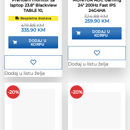
Prenosni monitor za
MONITOR AOC Gaming
laptop 23.8″ Blackview
24″ 200Hz Fast IPS
TABLE 10,
24G4HA
324.88
KM
Besplatna dostava
Izvorna
259.90
KM
Trenutna
cijena
cijena
419.88
KM
bila
je:
Izvorna
335.90
KM
Trenutna
DODAJ U
je:
259.90 KM
cijena
cijena
KORPU
324.88 KM.
bila
je:
DODAJ U
je:
335.90 KM.
KORPU
419.88 KM.
Dodaj u listu želja
Dodaj u listu želja
-20%
-20%