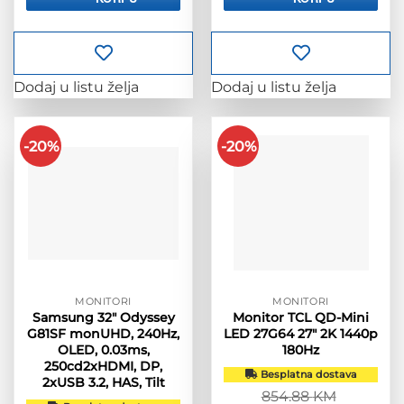
724.90 KM.
718.90 KM.
Dodaj u listu želja
Dodaj u listu želja
-20%
-20%
MONITORI
MONITORI
Samsung 32″ Odyssey
Monitor TCL QD-Mini
G81SF monUHD, 240Hz,
LED 27G64 27″ 2K 1440p
OLED, 0.03ms,
180Hz
250cd2xHDMI, DP,
Besplatna dostava
2xUSB 3.2, HAS, Tilt
854.88
KM