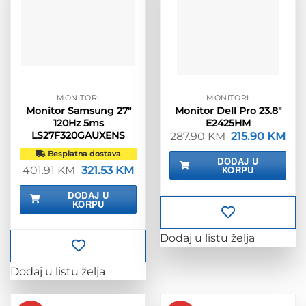
MONITORI
MONITORI
Monitor Samsung 27″
Monitor Dell Pro 23.8″
120Hz 5ms
E2425HM
LS27F320GAUXENS
287.90
KM
Izvorna
215.90
KM
Tre
cijena
cije
Besplatna dostava
bila
je:
DODAJ U
je:
215.
KORPU
401.91
KM
Izvorna
321.53
KM
Trenutna
287.90 KM.
cijena
cijena
bila
je:
DODAJ U
je:
321.53 KM.
KORPU
401.91 KM.
Dodaj u listu želja
Dodaj u listu želja