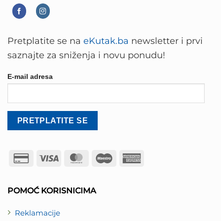
Pretplatite se na
eKutak.ba
newsletter i prvi
saznajte za sniženja i novu ponudu!
E-mail adresa
Credit
Visa
MasterCard
Maestro
American
Card
Express
2
POMOĆ KORISNICIMA
Reklamacije