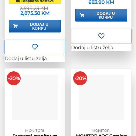
Besplatna dostava
Izvorna
683.90
KM
Trenutna
cijena
cijena
3,594.23
KM
bila
je:
Izvorna
2,875.38
KM
Trenutna
DODAJ U
je:
683.90 KM
KORPU
cijena
cijena
854.88 KM.
bila
je:
DODAJ U
je:
2,875.38 KM.
KORPU
3,594.23 KM.
Dodaj u listu želja
Dodaj u listu želja
-20%
-20%
MONITORI
MONITORI