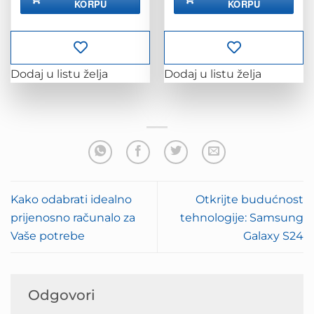
KORPU
KORPU
2,709.61 KM.
1,823.75 KM.
Dodaj u listu želja
Dodaj u listu želja
Kako odabrati idealno
Otkrijte budućnost
prijenosno računalo za
tehnologije: Samsung
Vaše potrebe
Galaxy S24
Odgovori