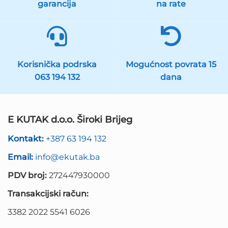
garancija
na rate
Korisnička podrska
Mogućnost povrata 15
063 194 132
dana
E KUTAK d.o.o. Široki Brijeg
Kontakt:
+387 63 194 132
Email:
info@ekutak.ba
PDV broj:
272447930000
Transakcijski račun:
3382 2022 5541 6026