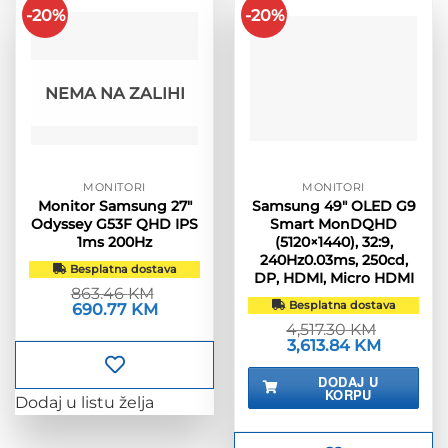
-20%
-20%
NEMA NA ZALIHI
MONITORI
MONITORI
Monitor Samsung 27″
Samsung 49″ OLED G9
Odyssey G53F QHD IPS
Smart MonDQHD
1ms 200Hz
(5120×1440), 32:9,
240Hz0.03ms, 250cd,
Besplatna dostava
DP, HDMI, Micro HDMI
863.46
KM
Besplatna dostava
Izvorna
690.77
KM
Trenutna
cijena
cijena
4,517.30
KM
bila
je:
Izvorna
3,613.84
KM
Trenutna
je:
690.77 KM.
cijena
cijena
863.46 KM.
bila
je:
DODAJ U
je:
3,613.84 
KORPU
4,517.30 KM.
Dodaj u listu želja