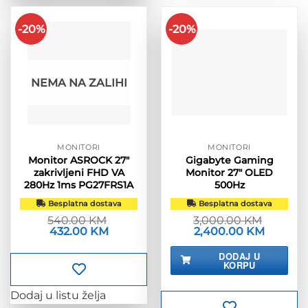
-20%
-20%
NEMA NA ZALIHI
MONITORI
MONITORI
Monitor ASROCK 27″
Gigabyte Gaming
zakrivljeni FHD VA
Monitor 27″ OLED
280Hz 1ms PG27FRS1A
500Hz
Besplatna dostava
Besplatna dostava
540.00
KM
3,000.00
KM
Izvorna
432.00
KM
Trenutna
Izvorna
2,400.00
KM
Trenutna
cijena
cijena
cijena
cijena
bila
je:
bila
je:
DODAJ U
je:
432.00 KM.
je:
2,400.00
KORPU
540.00 KM.
3,000.00 KM.
Dodaj u listu želja