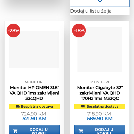
Dodaj u listu želja
-28%
-18%
MONITORI
MONITORI
Monitor HP OMEN 31.5″
Monitor Gigabyte 32″
VA QHD 1ms zakrivljeni
zakrivljeni VA QHD
32cQHD
170Hz 1ms M32QC
Besplatna dostava
Besplatna dostava
724.90
KM
718.90
KM
Izvorna
521.90
KM
Trenutna
Izvorna
589.90
KM
Trenutna
cijena
cijena
cijena
cijena
bila
je:
bila
je:
DODAJ U
DODAJ U
je:
521.90 KM.
je:
589.90 KM
KORPU
KORPU