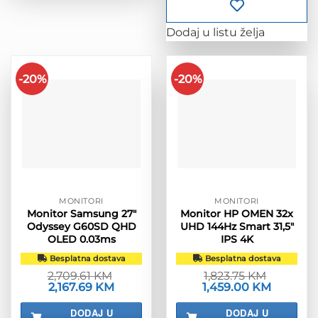
Dodaj u listu želja
-20%
-20%
MONITORI
MONITORI
Monitor Samsung 27″
Monitor HP OMEN 32x
Odyssey G60SD QHD
UHD 144Hz Smart 31,5″
OLED 0.03ms
IPS 4K
Besplatna dostava
Besplatna dostava
2,709.61
KM
1,823.75
KM
Izvorna
2,167.69
KM
Trenutna
Izvorna
1,459.00
KM
Trenutna
cijena
cijena
cijena
cijena
bila
je:
bila
je:
DODAJ U
DODAJ U
je:
2,167.69 KM.
je:
1,459.00 