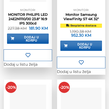
MONITORI
MONITORI
MONITOR PHILIPS LED
Monitor Samsung
24E2N1110/00 23.8″ 16:9
ViewFinity S7 4K 32″
IPS 300cd
Besplatna dostava
227.38
KM
Izvorna
181.90
KM
Trenutna
1,190.38
KM
cijena
cijena
bila
je:
Izvorna
952.30
KM
Trenutna
DODAJ U
je:
181.90 KM.
cijena
cijena
KORPU
227.38 KM.
bila
je:
DODAJ U
je:
952.30 KM
KORPU
1,190.38 KM.
Dodaj u listu želja
Dodaj u listu želja
-20%
-20%