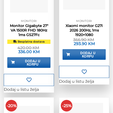
MONITORI
MONITORI
Monitor Gigabyte 27″
Xiaomi monitor G27i
VA 1500R FHD 180Hz
2026 200Hz, 1ms
1ms GS27Fc
1920×1080
366.90
KM
Besplatna dostava
Izvorna
293.90
KM
Trenutna
cijena
cijena
420.00
KM
bila
je:
Izvorna
336.00
KM
Trenutna
DODAJ U
je:
293.90 KM
cijena
cijena
KORPU
366.90 KM.
bila
je:
DODAJ U
je:
336.00 KM.
KORPU
420.00 KM.
Dodaj u listu želja
Dodaj u listu želja
-20%
-25%