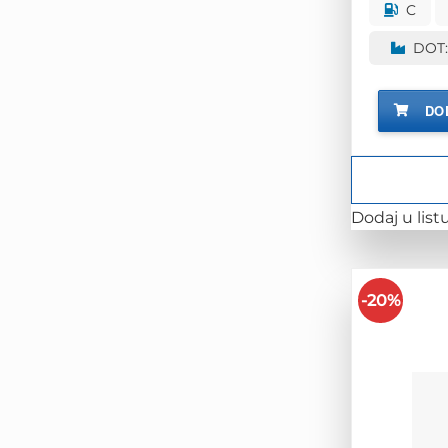
C
DOT:
DO
Dodaj u listu
-20%