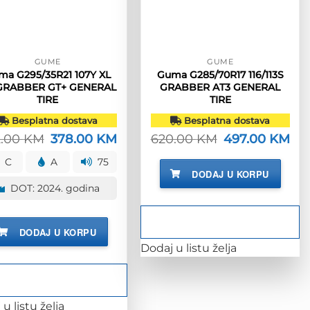
GUME
GUME
ma G295/35R21 107Y XL
Guma G285/70R17 116/113S
GRABBER GT+ GENERAL
GRABBER AT3 GENERAL
TIRE
TIRE
Besplatna dostava
Besplatna dostava
2.00
KM
Izvorna
378.00
KM
Trenutna
620.00
KM
Izvorna
497.00
KM
Tre
cijena
cijena
cijena
cij
bila
je:
bila
je:
C
A
75
je:
378.00 KM.
je:
497
DODAJ U KORPU
472.00 KM.
620.00 KM.
DOT: 2024. godina
DODAJ U KORPU
Dodaj u listu želja
u listu želja