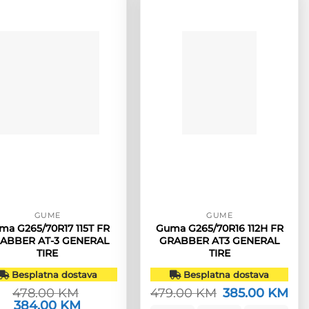
GUME
GUME
ma G265/70R17 115T FR
Guma G265/70R16 112H FR
ABBER AT-3 GENERAL
GRABBER AT3 GENERAL
TIRE
TIRE
Besplatna dostava
Besplatna dostava
478.00
KM
479.00
KM
Izvorna
385.00
KM
Tre
cijena
cije
Izvorna
384.00
KM
Trenutna