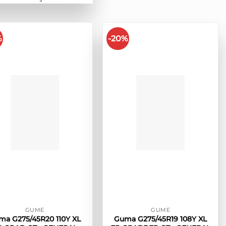
%
-20%
GUME
GUME
ma G275/45R20 110Y XL
Guma G275/45R19 108Y XL