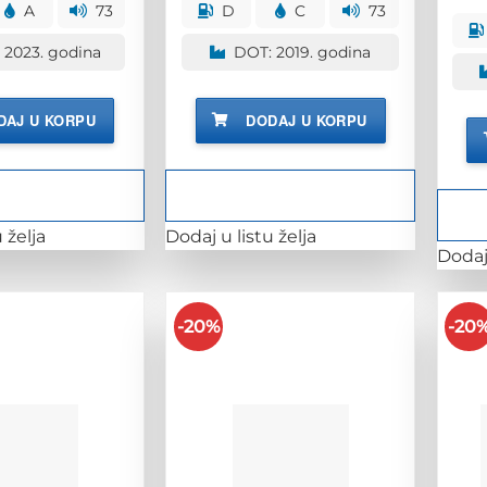
bila
je:
bila
je:
A
73
D
C
73
je:
316.00 KM.
je:
458.00 KM
393.00 KM.
572.00 KM.
 2023. godina
DOT: 2019. godina
DAJ U KORPU
DODAJ U KORPU
 želja
Dodaj u listu želja
Dodaj 
-20%
-20