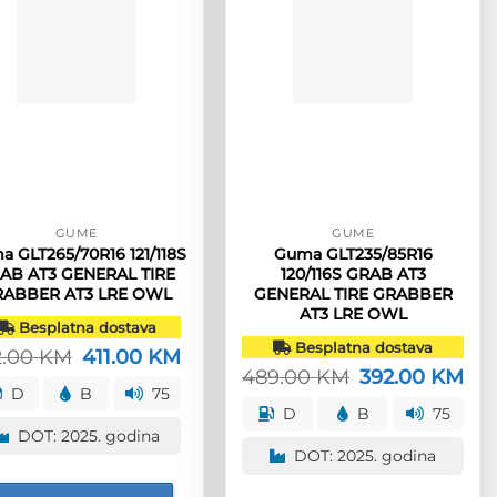
GUME
GUME
 GLT265/70R16 121/118S
Guma GLT235/85R16
AB AT3 GENERAL TIRE
120/116S GRAB AT3
RABBER AT3 LRE OWL
GENERAL TIRE GRABBER
AT3 LRE OWL
Besplatna dostava
Besplatna dostava
2.00
KM
Izvorna
411.00
KM
Trenutna
cijena
cijena
489.00
KM
Izvorna
392.00
KM
Tre
bila
je:
cijena
cije
D
B
75
je:
411.00 KM.
bila
je:
D
B
75
512.00 KM.
je:
392
DOT: 2025. godina
489.00 KM.
DOT: 2025. godina