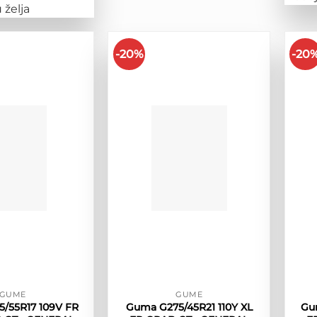
 želja
-20%
-20
GUME
GUME
/55R17 109V FR
Guma G275/45R21 110Y XL
Gu