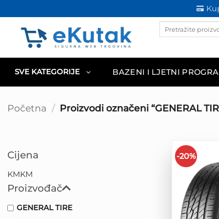
Skip
Kup
to
Products
content
search
BAZENI I LJETNI PROGR
SVE KATEGORIJE
Početna
/
Proizvodi označeni “GENERAL TIR
Cijena
-20%
KM
KM
Proizvođač
GENERAL TIRE