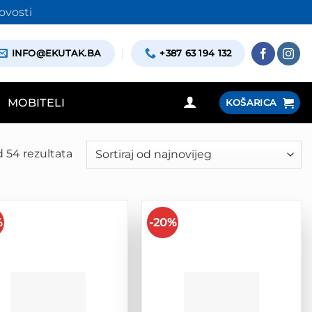
ovosti
INFO@EKUTAK.BA
+387 63 194 132
MOBITELI
KOŠARICA
 54 rezultata
Poredano
po
najnovijem
%
-20%