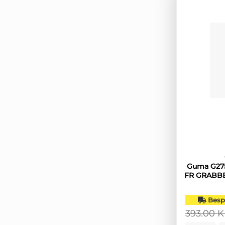
Guma G275
FR GRABBE
Bespl
393.00
K