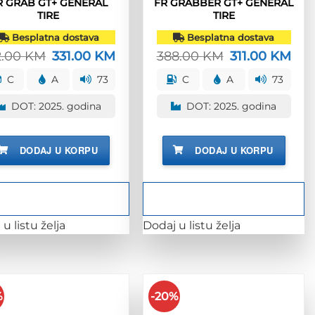
R GRAB GT+ GENERAL
FR GRABBER GT+ GENERAL
TIRE
TIRE
Besplatna dostava
Besplatna dostava
2.00
KM
Izvorna
331.00
KM
Trenutna
388.00
KM
Izvorna
311.00
KM
Tre
cijena
cijena
cijena
cije
bila
je:
bila
je:
C
A
73
C
A
73
je:
331.00 KM.
je:
311.
412.00 KM.
388.00 KM.
DOT: 2025. godina
DOT: 2025. godina
DODAJ U KORPU
DODAJ U KORPU
u listu želja
Dodaj u listu želja
%
-20%