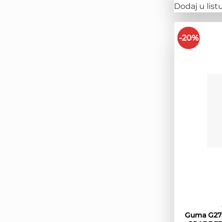
Dodaj u listu
-20%
Guma G275