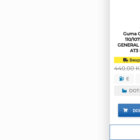
Guma G
110/10
GENERAL 
AT3
Bespl
440.00
E
DOT:
DO