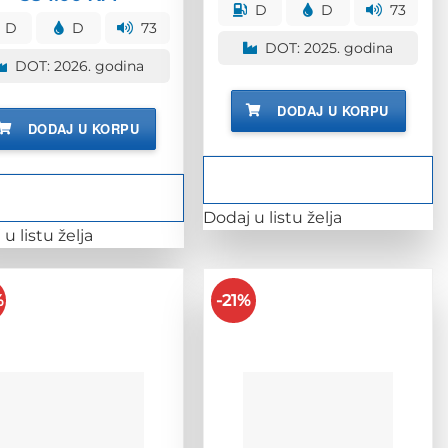
bila
je:
cijena
cijena
D
D
73
.
je:
385
bila
je:
D
D
73
479.00 KM.
je:
384.00 KM.
DOT: 2025. godina
478.00 KM.
DOT: 2026. godina
DODAJ U KORPU
DODAJ U KORPU
Dodaj u listu želja
u listu želja
%
-21%