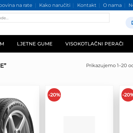
ovina na rate
Kako naručiti
Kontakt
O nama
N
AM
LJETNE GUME
VISOKOTLAČNI PERAČI
E”
Prikazujemo 1–20 od
-20%
-20