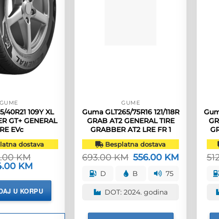
GUME
GUME
/40R21 109Y XL
Guma GLT265/75R16 121/118R
Guma
R GT+ GENERAL
GRAB AT2 GENERAL TIRE
GR
IRE EVc
GRABBER AT2 LRE FR 1
G
atna dostava
Besplatna dostava
4.00
KM
693.00
KM
Izvorna
556.00
KM
Trenutna
51
cijena
cijena
rna
4.00
KM
Trenutna
bila
je:
na
cijena
D
B
75
je:
556.00 KM.
je:
693.00 KM.
444.00 KM.
DAJ U KORPU
DOT: 2024. godina
.00 KM.