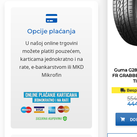
Opcije plaćanja
U našoj online trgovini
možete platiti pouzećem,
karticama jednokratno i na
rate, e-bankarstvom ili MKD
Guma G285
Mikrofin
FR GRABBE
T
Bespl
55
Izvo
44
cije
bila
je:
DO
554