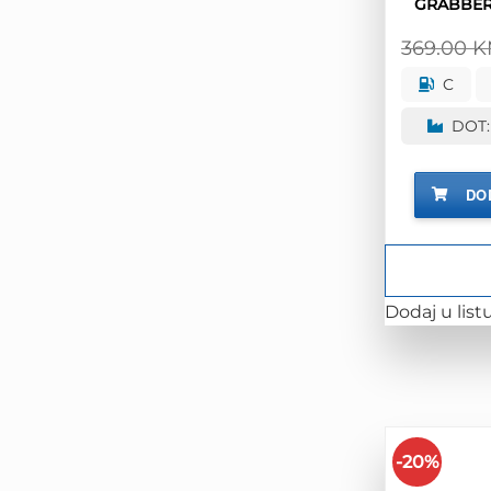
GRABBER
369.00
K
C
DOT:
DO
Dodaj u listu
-20%