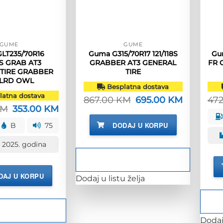
GUME
GUME
LT235/70R16
Guma G315/70R17 121/118S
Gu
7S GRAB AT3
GRABBER AT3 GENERAL
FR 
TIRE GRABBER
TIRE
 LRD OWL
Besplatna dostava
atna dostava
867.00
KM
Izvorna
695.00
KM
Trenutna
47
cijena
cijena
KM
Izvorna
353.00
KM
Trenutna
bila
je:
cijena
cijena
je:
695.00 KM.
bila
je:
DODAJ U KORPU
B
75
867.00 KM.
je:
353.00 KM.
440.00 KM.
 2025. godina
DAJ U KORPU
Dodaj u listu želja
Dodaj 