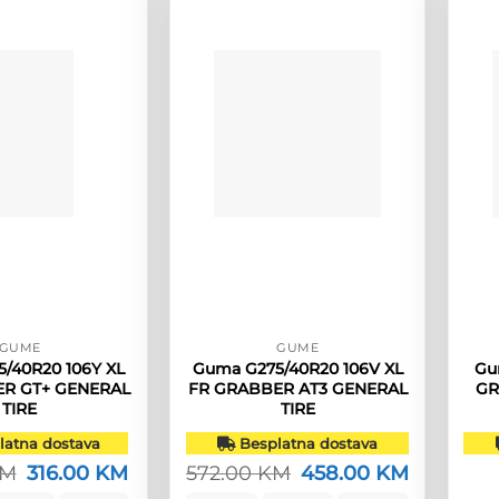
GUME
GUME
/40R20 106Y XL
Guma G275/40R20 106V XL
Gu
R GT+ GENERAL
FR GRABBER AT3 GENERAL
GR
TIRE
TIRE
atna dostava
Besplatna dostava
M
Izvorna
316.00
KM
Trenutna
572.00
KM
Izvorna
458.00
KM
Trenutna
cijena
cijena
cijena
cijena