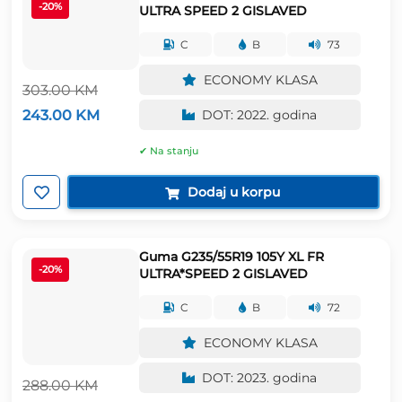
-20%
ULTRA SPEED 2 GISLAVED
C
B
73
ECONOMY KLASA
303.00
KM
Izvorna
Trenutna
243.00
KM
DOT: 2022. godina
cijena
cijena
bila
je:
✔ Na stanju
je:
243.00 KM.
303.00 KM.
Dodaj u korpu
Guma G235/55R19 105Y XL FR
-20%
ULTRA*SPEED 2 GISLAVED
C
B
72
ECONOMY KLASA
DOT: 2023. godina
288.00
KM