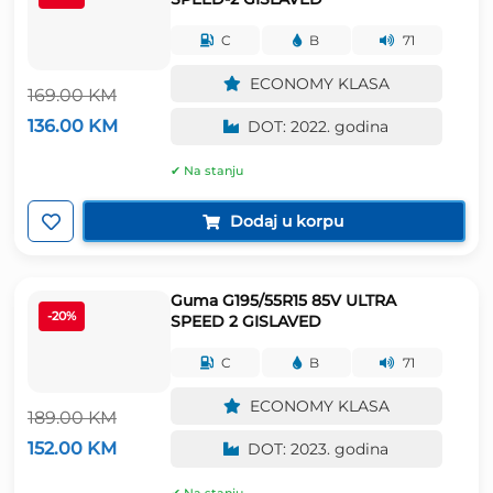
C
B
71
ECONOMY KLASA
169.00
KM
Izvorna
Trenutna
136.00
KM
DOT: 2022. godina
cijena
cijena
bila
je:
✔ Na stanju
je:
136.00 KM.
169.00 KM.
Dodaj u korpu
Guma G195/55R15 85V ULTRA
-20%
SPEED 2 GISLAVED
C
B
71
ECONOMY KLASA
189.00
KM
Izvorna
Trenutna
152.00
KM
DOT: 2023. godina
cijena
cijena
bila
je: