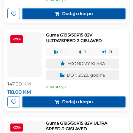
✔ Na stanju
je:
152.00 KM.
189.00 KM.
Dodaj u korpu
Guma G195/50R15 82V
-20%
ULTRA*SPEED 2 GISLAVED
C
B
71
ECONOMY KLASA
DOT: 2023. godina
147.00
KM
✔ Na stanju
Izvorna
Trenutna
118.00
KM
cijena
cijena
bila
je:
Dodaj u korpu
je:
118.00 KM.
147.00 KM.
Guma G195/50R15 82V ULTRA
-20%
SPEED-2 GISLAVED