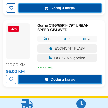
161.00 KM.
Dodaj u korpu
Guma G165/65R14 79T URBAN
-20%
SPEED GISLAVED
D
C
70
ECONOMY KLASA
DOT: 2023. godina
120.00
KM
✔ Na stanju
Izvorna
Trenutna
96.00
KM
cijena
cijena
bila
je:
Dodaj u korpu
je:
96.00 KM.
120.00 KM.