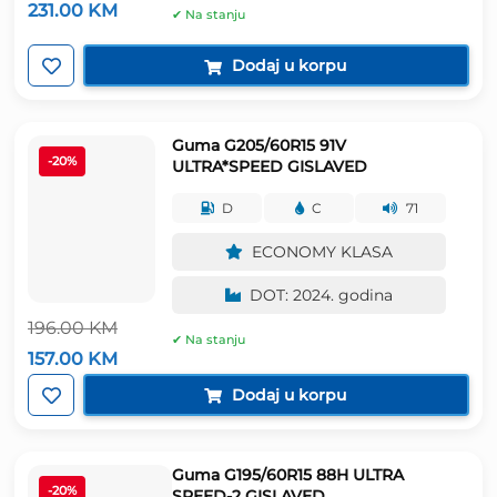
Izvorna
Trenutna
231.00
KM
✔ Na stanju
cijena
cijena
bila
je:
je:
231.00 KM.
Dodaj u korpu
288.00 KM.
Guma G205/60R15 91V
-20%
ULTRA*SPEED GISLAVED
D
C
71
ECONOMY KLASA
DOT: 2024. godina
196.00
KM
✔ Na stanju
Izvorna
Trenutna
157.00
KM
cijena
cijena
bila
je:
Dodaj u korpu
je:
157.00 KM.
196.00 KM.
Guma G195/60R15 88H ULTRA
-20%
SPEED-2 GISLAVED