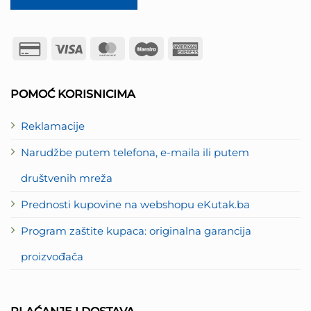
Credit
Visa
MasterCard
Maestro
American
Card
Express
2
POMOĆ KORISNICIMA
Reklamacije
Narudžbe putem telefona, e-maila ili putem
društvenih mreža
Prednosti kupovine na webshopu eKutak.ba
Program zaštite kupaca: originalna garancija
proizvođača
PLAĆANJE I DOSTAVA