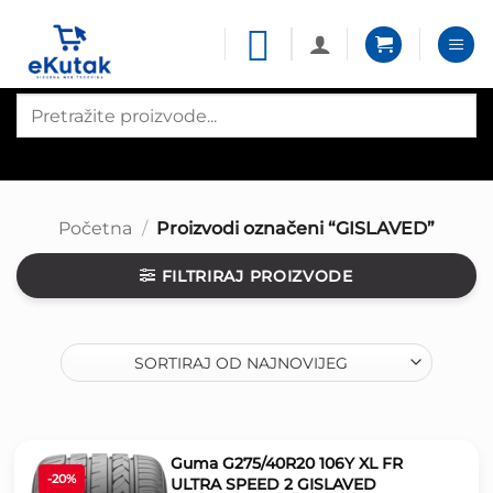
Skip
to
content
Products
search
Početna
/
Proizvodi označeni “GISLAVED”
FILTRIRAJ PROIZVODE
Guma G275/40R20 106Y XL FR
-20%
ULTRA SPEED 2 GISLAVED