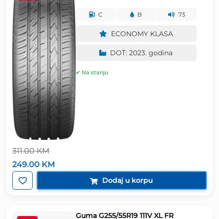
C
B
73
ECONOMY KLASA
DOT: 2023. godina
✔ Na stanju
311.00
KM
Izvorna
Trenutna
249.00
KM
cijena
cijena
bila
je:
Dodaj u korpu
je:
249.00 KM.
311.00 KM.
Guma G255/55R19 111V XL FR