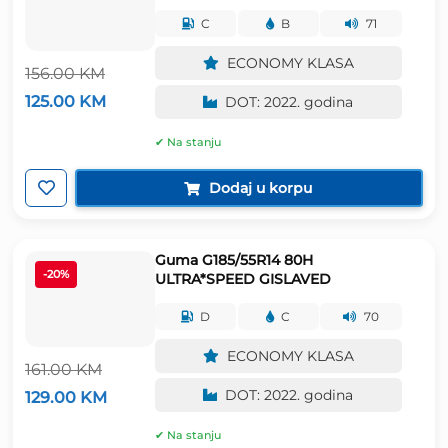
C
B
71
ECONOMY KLASA
156.00
KM
Izvorna
Trenutna
125.00
KM
DOT: 2022. godina
cijena
cijena
bila
je:
✔ Na stanju
je:
125.00 KM.
156.00 KM.
Dodaj u korpu
Guma G185/55R14 80H
-20%
ULTRA*SPEED GISLAVED
D
C
70
ECONOMY KLASA
161.00
KM
Izvorna
Trenutna
DOT: 2022. godina
129.00
KM
cijena
cijena
bila
je:
✔ Na stanju
je:
129.00 KM.