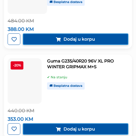
🚚 Besplatna dostava
484.00
KM
Izvorna
Trenutna
388.00
KM
cijena
cijena
bila
je:
Dodaj u korpu
je:
388.00 KM.
484.00 KM.
Guma G235/40R20 96V XL PRO
-20%
WINTER GRIPMAX M+S
✔ Na stanju
🚚 Besplatna dostava
440.00
KM
Izvorna
Trenutna
353.00
KM
cijena
cijena
bila
je:
Dodaj u korpu
je:
353.00 KM.