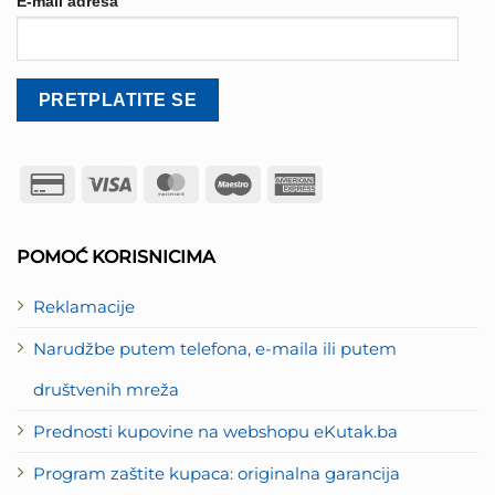
E-mail adresa
Credit
Visa
MasterCard
Maestro
American
Card
Express
2
POMOĆ KORISNICIMA
Reklamacije
Narudžbe putem telefona, e-maila ili putem
društvenih mreža
Prednosti kupovine na webshopu eKutak.ba
Program zaštite kupaca: originalna garancija