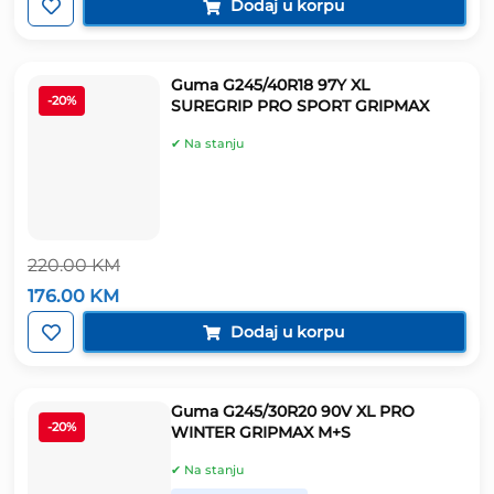
bila
je:
Dodaj u korpu
je:
487.00 KM.
607.00 KM.
Guma G245/40R18 97Y XL
-20%
SUREGRIP PRO SPORT GRIPMAX
✔ Na stanju
220.00
KM
Izvorna
Trenutna
176.00
KM
cijena
cijena
bila
je:
Dodaj u korpu
je:
176.00 KM.
220.00 KM.
Guma G245/30R20 90V XL PRO
-20%
WINTER GRIPMAX M+S
✔ Na stanju