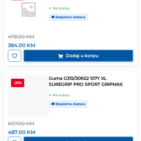
✔ Na stanju
🚚 Besplatna dostava
478.00
KM
Izvorna
Trenutna
384.00
KM
cijena
cijena
bila
je:
Dodaj u korpu
je:
384.00 KM.
478.00 KM.
Guma G315/30R22 107Y XL
-20%
SUREGRIP PRO SPORT GRIPMAX
✔ Na stanju
🚚 Besplatna dostava
607.00
KM
Izvorna
Trenutna
487.00
KM
cijena
cijena