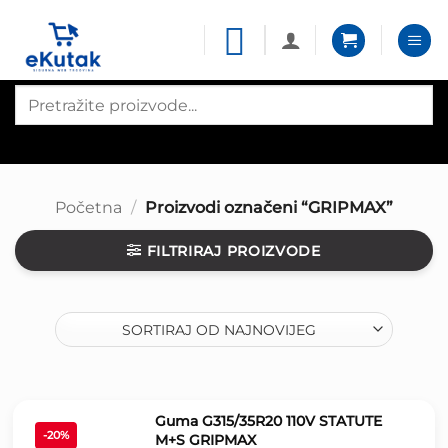
Skip
to
content
Products
search
Početna
/
Proizvodi označeni “GRIPMAX”
FILTRIRAJ PROIZVODE
Guma G315/35R20 110V STATUTE
-20%
M+S GRIPMAX