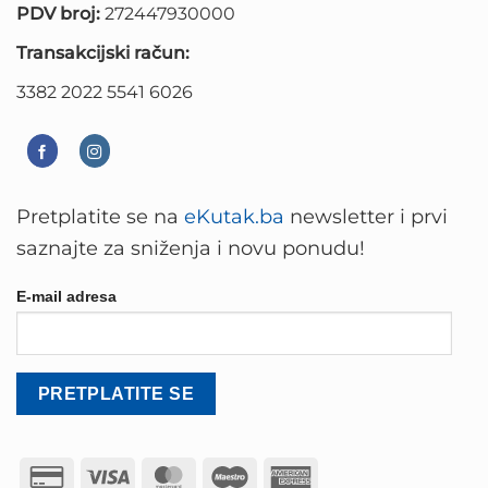
PDV broj:
272447930000
Transakcijski račun:
3382 2022 5541 6026
Pretplatite se na
eKutak.ba
newsletter i prvi
saznajte za sniženja i novu ponudu!
E-mail adresa
Credit
Visa
MasterCard
Maestro
American