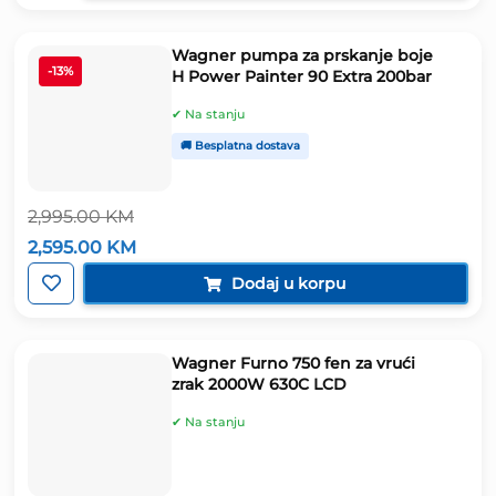
5,495.00 KM.
Wagner pumpa za prskanje boje
-13%
H Power Painter 90 Extra 200bar
✔ Na stanju
🚚 Besplatna dostava
2,995.00
KM
Izvorna
Trenutna
2,595.00
KM
cijena
cijena
bila
je:
Dodaj u korpu
je:
2,595.00 KM.
2,995.00 KM.
Wagner Furno 750 fen za vrući
zrak 2000W 630C LCD
✔ Na stanju