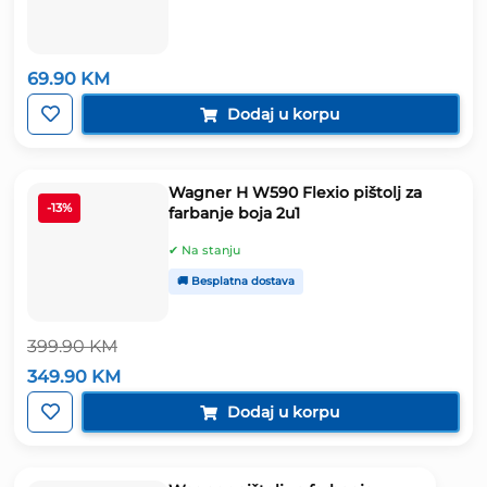
69.90
KM
Dodaj u korpu
Wagner H W590 Flexio pištolj za
-13%
farbanje boja 2u1
✔ Na stanju
🚚 Besplatna dostava
399.90
KM
Izvorna
Trenutna
349.90
KM
cijena
cijena
bila
je:
Dodaj u korpu
je:
349.90 KM.
399.90 KM.