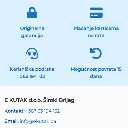
Originalna
Plaćanje karticama
garancija
na rate
Korisnička podrska
Mogućnost povrata 15
063 194 132
dana
E KUTAK d.o.o. Široki Brijeg
Kontakt:
+387 63 194 132
Email:
info@ekutak.ba