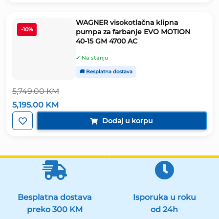
219.90 KM.
WAGNER visokotlačna klipna
-10%
pumpa za farbanje EVO MOTION
40-15 GM 4700 AC
✔ Na stanju
🚚 Besplatna dostava
5,749.00
KM
Izvorna
Trenutna
5,195.00
KM
cijena
cijena
bila
je:
Dodaj u korpu
je:
5,195.00 KM.
5,749.00 KM.
Besplatna dostava
Isporuka u roku
preko 300 KM
od 24h