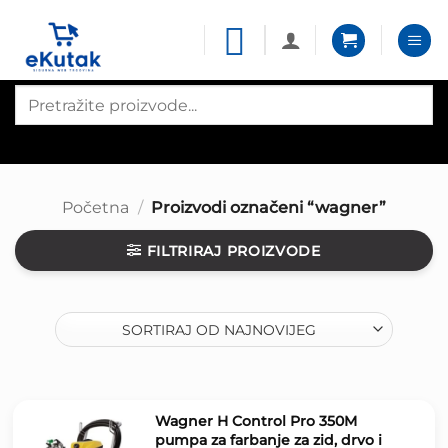
Skip
to
content
Products
search
Početna
/
Proizvodi označeni “wagner”
FILTRIRAJ PROIZVODE
Wagner H Control Pro 350M
pumpa za farbanje za zid, drvo i