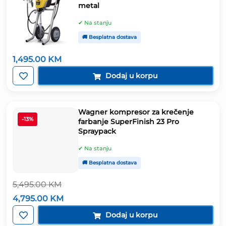
metal
✔ Na stanju
🚚 Besplatna dostava
1,495.00
KM
Dodaj u korpu
Wagner kompresor za krečenje
-13%
farbanje SuperFinish 23 Pro
Spraypack
✔ Na stanju
🚚 Besplatna dostava
5,495.00
KM
Izvorna
Trenutna
4,795.00
KM
cijena
cijena
bila
je:
Dodaj u korpu
je:
4,795.00 KM.