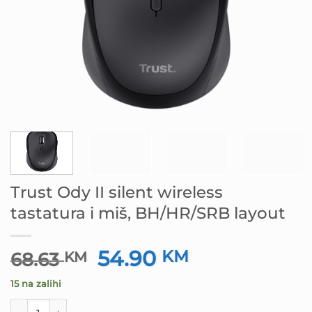
Trust Ody II silent wireless
tastatura i miš, BH/HR/SRB layout
54.90
Izvorna
KM
Trenutna
68.63
KM
cijena
cijena
15 na zalihi
bila
je:
je:
54.90 KM.
Trust Ody II silent wireless tastatura i miš, BH/HR/SRB lay