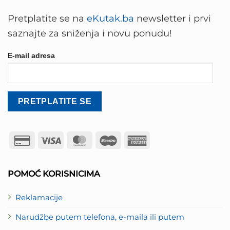
Pretplatite se na
eKutak.ba
newsletter i prvi
saznajte za sniženja i novu ponudu!
E-mail adresa
Credit
Visa
MasterCard
Maestro
American
Card
Express
2
POMOĆ KORISNICIMA
Reklamacije
Narudžbe putem telefona, e-maila ili putem