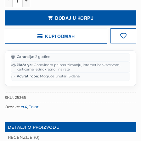
68.63 KM.
DODAJ U KORPU
KUPI ODMAH
🛡️
Garancija:
2 godine
💳
Plaćanje:
Gotovinom pri preuzimanju, internet bankarstvom,
karticama jednokratno i na rate
↩️
Povrat robe:
Moguće unutar 15 dana
SKU:
25366
Oznake:
ct4
,
Trust
DETALJI O PROIZVODU
RECENZIJE (0)