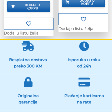
DODAJ U
je:
49.00 KM.
bila
je:
KORPU
DODAJ U
61.25 KM.
je:
81.90 KM.
KORPU
102.38 KM.
Dodaj u listu želja
Dodaj u listu želja
Besplatna dostava
Isporuka u roku
preko 300 KM
od 24h
Originalna
Plaćanje karticama
garancija
na rate