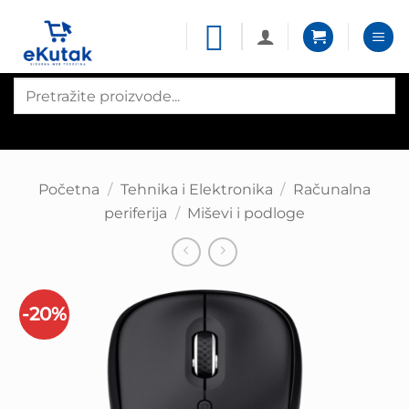
Skip
to
content
Products
search
Početna
/
Tehnika i Elektronika
/
Računalna
periferija
/
Miševi i podloge
-20%