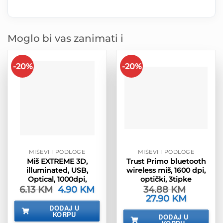
Moglo bi vas zanimati i
-20%
-20%
MIŠEVI I PODLOGE
MIŠEVI I PODLOGE
Miš EXTREME 3D,
Trust Primo bluetooth
illuminated, USB,
wireless miš, 1600 dpi,
Optical, 1000dpi,
optički, 3tipke
6.13
KM
Izvorna
4.90
KM
Trenutna
34.88
KM
cijena
cijena
Izvorna
27.90
KM
Trenutna
bila
je:
cijena
cijena
DODAJ U
je:
4.90 KM.
bila
je:
KORPU
6.13 KM.
DODAJ U
je:
27.90 KM.