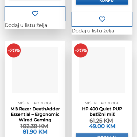
KORPU
34.88 KM.
Dodaj u listu želja
Dodaj u listu želja
-20%
-20%
MIŠEVI I PODLOGE
MIŠEVI I PODLOGE
Miš Razer DeathAdder
HP 400 Quiet PUP
Essential – Ergonomic
bežični miš
Wired Gaming
61.25
KM
102.38
KM
Izvorna
49.00
KM
Trenutna
cijena
cijena
Izvorna
81.90
KM
Trenutna
bila
je:
cijena
cijena