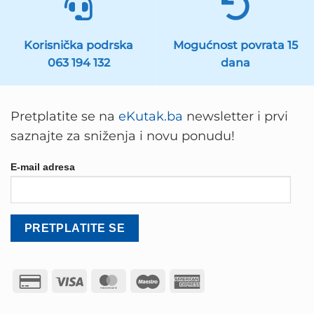
Korisnička podrska
Mogućnost povrata 15
063 194 132
dana
Pretplatite se na
eKutak.ba
newsletter i prvi
saznajte za sniženja i novu ponudu!
E-mail adresa
Credit
Visa
MasterCard
Maestro
American
Card
Express