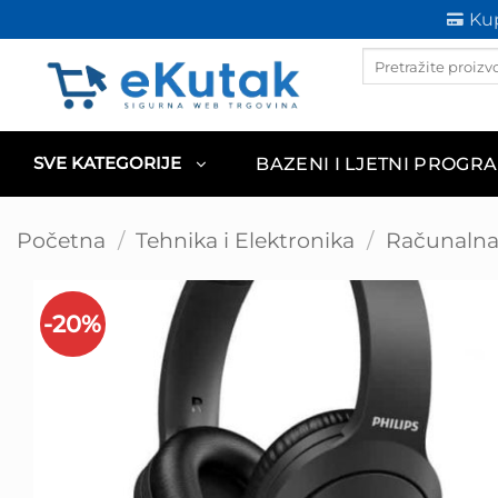
Skip
Kup
to
Products
content
search
BAZENI I LJETNI PROGR
SVE KATEGORIJE
Početna
/
Tehnika i Elektronika
/
Računalna 
-20%