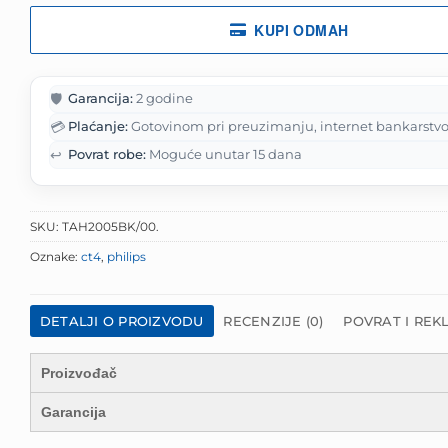
KUPI ODMAH
🛡️
Garancija:
2 godine
💳
Plaćanje:
Gotovinom pri preuzimanju, internet bankarstvo
↩️
Povrat robe:
Moguće unutar 15 dana
SKU:
TAH2005BK/00.
Oznake:
ct4
,
philips
DETALJI O PROIZVODU
RECENZIJE (0)
POVRAT I REK
Proizvođač
Garancija