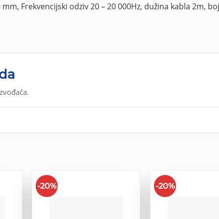
 mm, Frekvencijski odziv 20 – 20 000Hz, dužina kabla 2m, bo
oda
izvođača.
-20%
-20%