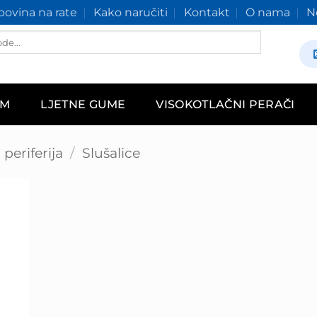
ovina na rate
Kako naručiti
Kontakt
O nama
N
AM
LJETNE GUME
VISOKOTLAČNI PERAČI
periferija
/
Slušalice