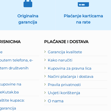
Originalna
Plaćanje karticama
garancija
na rate
ISNICIMA
PLAĆANJE I DOSTAVA
je
Garancija kvalitete
utem telefona, e-
Kako naručiti
putem društvenih
Kupovina za pravna lica
Načini plaćanja i dostava
kupovine na
Pravila privatnosti
eKutak.ba
Uvjeti korištenja
štite kupaca:
O nama
garancija