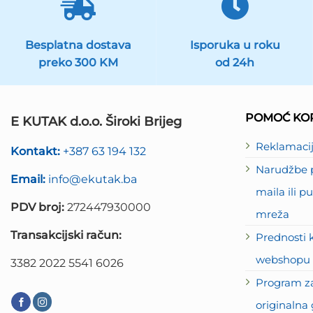
Besplatna dostava
Isporuka u roku
preko 300 KM
od 24h
POMOĆ KOR
E KUTAK d.o.o. Široki Brijeg
Reklamaci
Kontakt:
+387 63 194 132
Narudžbe p
Email:
info@ekutak.ba
maila ili 
PDV broj:
272447930000
mreža
Transakcijski račun:
Prednosti 
webshopu 
3382 2022 5541 6026
Program za
originalna 