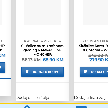
JA
RAČUNALNA PERIFERIJA
RAČUNALNA PER
HP-
Slušalice sa mikrofonom
Slušalice Razer 
gn
gaming RAMPAGE M7
X Chroma – Wi
MONCHER
KM
Trenutna
349.88
cijena
86.13
KM
Izvorna
68.90
KM
Trenutna
Izvorna
279.90
je:
cijena
cijena
cijena
19.90 KM.
bila
je:
bila
U
M.
je:
68.90 KM.
je:
DODAJ U KORPU
DODAJ U 
86.13 KM.
349.88 KM
Dodaj u listu želja
Dodaj u listu želja