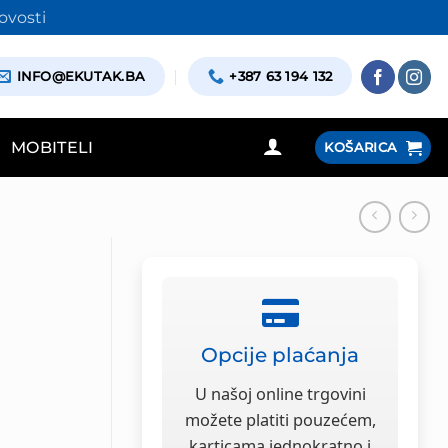
ovosti
INFO@EKUTAK.BA
+387 63 194 132
MOBITELI
KOŠARICA
Opcije plaćanja
U našoj online trgovini
možete platiti pouzećem,
karticama jednokratno i