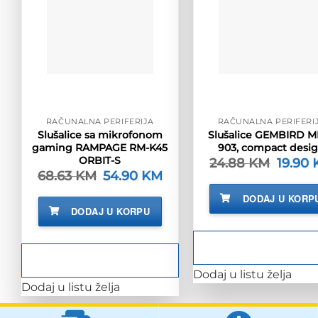
RAČUNALNA PERIFERIJA
RAČUNALNA PERIFERI
Slušalice sa mikrofonom
Slušalice GEMBIRD M
gaming RAMPAGE RM-K45
903, compact desi
ORBIT-S
24.88
KM
Izvorna
19.90
cijena
68.63
KM
Izvorna
54.90
KM
Trenutna
bila
cijena
cijena
je:
bila
je:
DODAJ U KORP
24.88 K
je:
54.90 KM.
DODAJ U KORPU
68.63 KM.
Dodaj u listu želja
Dodaj u listu želja