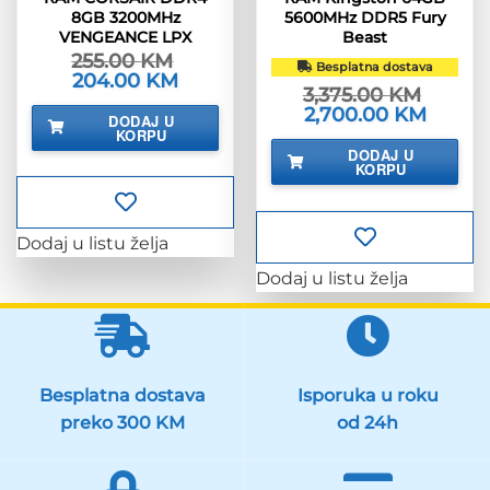
8GB 3200MHz
5600MHz DDR5 Fury
VENGEANCE LPX
Beast
255.00
KM
Besplatna dostava
Izvorna
204.00
KM
Trenutna
3,375.00
KM
cijena
cijena
bila
je:
Izvorna
2,700.00
KM
Trenutn
DODAJ U
je:
204.00 KM.
cijena
cijena
KORPU
255.00 KM.
bila
je:
DODAJ U
je:
2,700.0
KORPU
3,375.00 KM.
Dodaj u listu želja
Dodaj u listu želja
Besplatna dostava
Isporuka u roku
preko 300 KM
od 24h