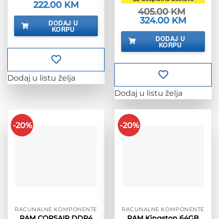
Izvorna
222.00
KM
Trenutna
405.00
KM
cijena
cijena
bila
je:
Izvorna
324.00
KM
Trenutna
DODAJ U
je:
222.00 KM.
cijena
cijena
KORPU
277.50 KM.
bila
je:
DODAJ U
je:
324.00 K
KORPU
405.00 KM.
Dodaj u listu želja
Dodaj u listu želja
-20%
-20%
RAČUNALNE KOMPONENTE
RAČUNALNE KOMPONENTE
RAM CORSAIR DDR4
RAM Kingston 64GB