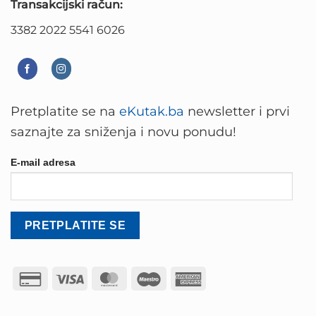
Transakcijski račun:
3382 2022 5541 6026
Pretplatite se na
eKutak.ba
newsletter i prvi
saznajte za sniženja i novu ponudu!
E-mail adresa
Credit
Visa
MasterCard
Maestro
American
Card
Express
2