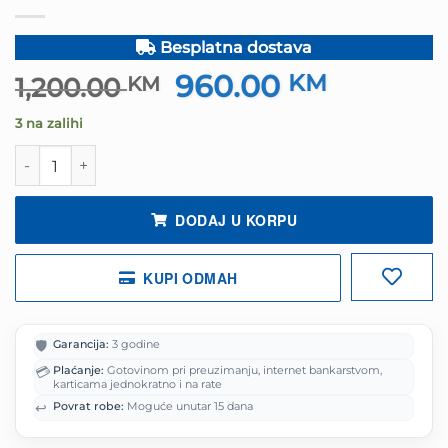
Besplatna dostava
960.00
Izvorna
KM
Trenutna
1,200.00
KM
cijena
cijena
3 na zalihi
bila
je:
je:
960.00 K
Patriot RAM 32GB DDR5 5600 SODIMM količina
1,200.00 KM.
DODAJ U KORPU
KUPI ODMAH
🛡️
Garancija:
3 godine
💳
Plaćanje:
Gotovinom pri preuzimanju, internet bankarstvom,
karticama jednokratno i na rate
↩️
Povrat robe:
Moguće unutar 15 dana