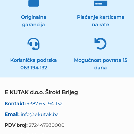
Originalna
Plaćanje karticama
garancija
na rate
Korisnička podrska
Mogućnost povrata 15
063 194 132
dana
E KUTAK d.o.o. Široki Brijeg
Kontakt:
+387 63 194 132
Email:
info@ekutak.ba
PDV broj:
272447930000