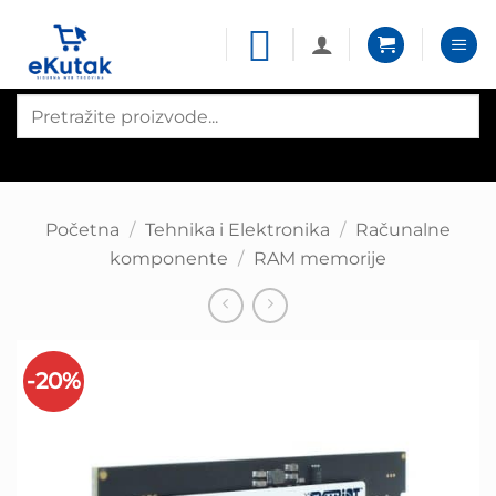
Skip
to
content
Products
search
Početna
/
Tehnika i Elektronika
/
Računalne
komponente
/
RAM memorije
-20%