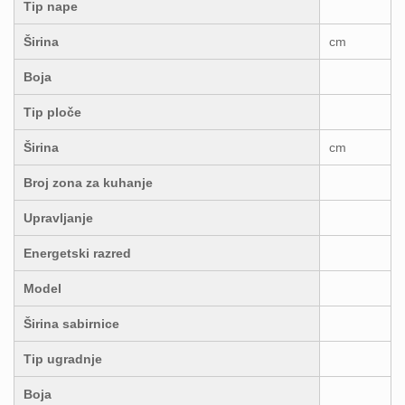
Tip nape
Širina
cm
Boja
Tip ploče
Širina
cm
Broj zona za kuhanje
Upravljanje
Energetski razred
Model
Širina sabirnice
Tip ugradnje
Boja