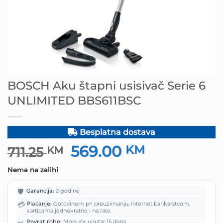
BOSCH Aku štapni usisivač Serie 6
UNLIMITED BBS611BSC
Besplatna dostava
569.00
Izvorna
KM
Trenutna
711.25
KM
cijena
cijena
Nema na zalihi
bila
je:
je:
569.00 KM.
🛡️
Garancija:
2 godine
711.25 KM.
💳
Plaćanje:
Gotovinom pri preuzimanju, internet bankarstvom,
karticama jednokratno i na rate
↩️
Povrat robe:
Moguće unutar 15 dana