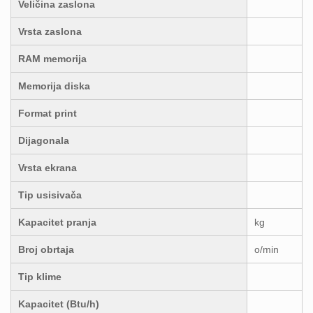
Veličina zaslona
Vrsta zaslona
RAM memorija
Memorija diska
Format print
Dijagonala
Vrsta ekrana
Tip usisivača
Kapacitet pranja
kg
Broj obrtaja
o/min
Tip klime
Kapacitet (Btu/h)