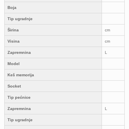
Boja
Tip ugradnje
Širina
cm
Visina
cm
Zapremnina
L
Model
Keš memorija
Socket
Tip pećnice
Zapremnina
L
Tip ugradnje