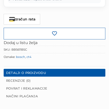
Izračun rata
Dodaj u listu želja
SKU:
BBS611BSC
Oznake:
bosch
,
ct4
DETALJI O PROIZVODU
RECENZIJE (0)
POVRAT I REKLAMACIJE
NAČINI PLAĆANJA