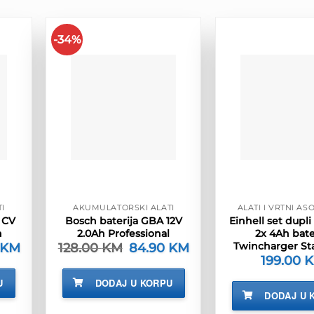
-34%
I
AKUMULATORSKI ALATI
ALATI I VRTNI A
 CV
Bosch baterija GBA 12V
Einhell set dupli
h
2.0Ah Professional
2x 4Ah bate
Twincharger Sta
KM
Trenutna
128.00
KM
Izvorna
84.90
KM
Trenutna
cijena
cijena
cijena
199.00
je:
bila
je:
119.90 KM.
je:
84.90 KM.
U
DODAJ U KORPU
KM.
128.00 KM.
DODAJ U 