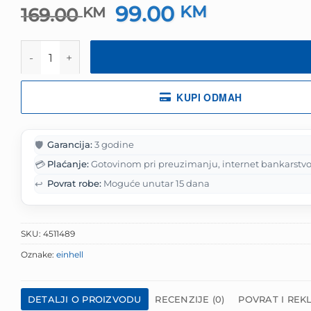
99.00
Izvorna
KM
Trenutna
169.00
KM
cijena
cijena
bila
je:
Set baterija 2kom PXC-Twinpack 4,0 Ah Einhell količin
je:
99.00 KM.
169.00 KM.
KUPI ODMAH
🛡️
Garancija:
3 godine
💳
Plaćanje:
Gotovinom pri preuzimanju, internet bankarstvo
↩️
Povrat robe:
Moguće unutar 15 dana
SKU:
4511489
Oznake:
einhell
DETALJI O PROIZVODU
RECENZIJE (0)
POVRAT I REK