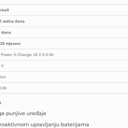
nhell
2 radna dana
 dana
18 mjeseci
 Power X-Change 18 V 4.0 Ah
 V
-Ion
0 Ah
h
e punjive uređaje
proaktivnom upravljanju baterijama