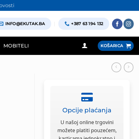
ovosti
INFO@EKUTAK.BA
+387 63 194 132
MOBITELI
KOŠARICA
Opcije plaćanja
U našoj online trgovini
možete platiti pouzećem,
karticama jednokratno i