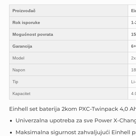
Proizvođač
Ei
Rok isporuke
1-
Mogućnost povrata
15
Garancija
6+
Model
2x
Napon
18
Tip
Li
Kapacitet
4.
Einhell set baterija 2kom PXC-Twinpack 4,0 A
Univerzalna upotreba za sve Power X-Chang
Maksimalna sigurnost zahvaljujući Einhell 