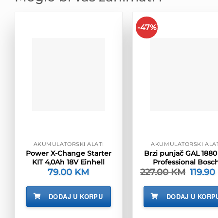
-47%
AKUMULATORSKI ALATI
AKUMULATORSKI ALAT
Power X-Change Starter
Brzi punjač GAL 1880
KIT 4,0Ah 18V Einhell
Professional Bosc
79.00
KM
227.00
KM
Izvorna
119.90
cijena
bila
je:
DODAJ U KORPU
DODAJ U KORP
227.00 