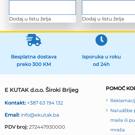
Dodaj u listu želja
Dodaj u listu želja
Besplatna dostava
Isporuka u roku
preko 300 KM
od 24h
POMOĆ KOR
E KUTAK d.o.o. Široki Brijeg
Reklamaci
Kontakt:
+387 63 194 132
Narudžbe p
Email:
info@ekutak.ba
maila ili 
PDV broj:
272447930000
mreža