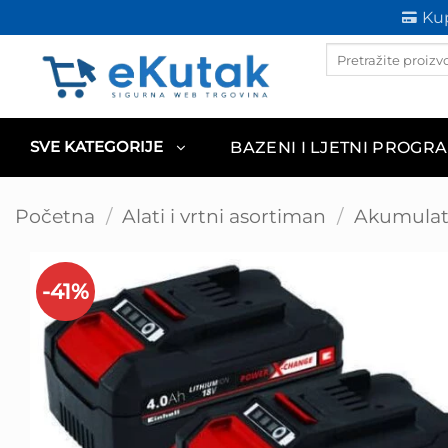
Skip
Kup
to
Products
content
search
BAZENI I LJETNI PROGR
SVE KATEGORIJE
Početna
/
Alati i vrtni asortiman
/
Akumulato
-41%