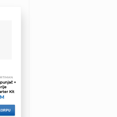
SORTIMAN
 punjač +
rije
rter Kit
KM
KORPU