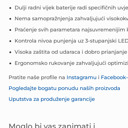
Dulji radni vijek baterije radi specifičnih uv
Nema samopražnjenja zahvaljujući visokokva
Praćenje svih parametara najsuvremenij
Kontrola nivoa punjenja uz 3-stupanjski LE
Visoka zaštita od udaraca i dobro prianjanje 
Ergonomsko rukovanje zahvaljujući optim
Pratite naše profile na
Instagramu
i
Facebook
Pogledajte bogatu ponudu naših proizvoda
Uputstva za produženje garancije
Moglo bi vas zanimati i