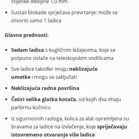
stijenke debljine 1,0 mm
Sustav blokade sprječava prevrtanje: može se
otvoriti samo 1 ladica
Glavne prednosti:
Sedam ladica
s kugličnim ležajevima, koje se
potpuno izvlače na teleskopskim vodilicama
Sve ladice također imaju
neklizajuće
umetke
i mogu se zaključati
Neklizajuća radna površina
Četiri velika glatka kotača
, od kojih dva imaju
parkirnu kočnicu
Iz sigurnosnih razloga, kolica za alat opremljena su
bravama za ladice na izvlačenje, koje
spriječavaju
istovremeno otvaranje više ladica