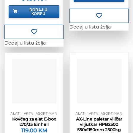
cijena
cijena
bila
je:
DODAJ U
je:
64.90 KM.
KORPU
76.70 KM.
Dodaj u listu želja
Dodaj u listu želja
ALATI I VRTNI ASORTIMAN
ALATI I VRTNI ASORTIMAN
Kovčeg za alat E-box
AX-Line paletar viličar
L70/35 Einhell
viljuškar HPB2500
550x1150mm 2500kg
119.00
KM