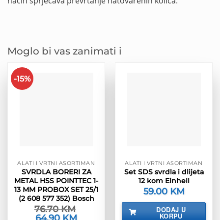
način sprječava prevrtanje natovarenih kolica.
Moglo bi vas zanimati i
-15%
ALATI I VRTNI ASORTIMAN
ALATI I VRTNI ASORTIMAN
SVRDLA BORERI ZA
Set SDS svrdla i dlijeta
METAL HSS POINTTEC 1-
12 kom Einhell
13 MM PROBOX SET 25/1
59.00
KM
(2 608 577 352) Bosch
76.70
KM
DODAJ U
KORPU
Izvorna
64.90
KM
Trenutna