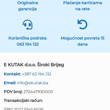
Originalna
Plaćanje karticama
garancija
na rate
Korisnička podrska
Mogućnost povrata 15
063 194 132
dana
E KUTAK d.o.o. Široki Brijeg
Kontakt:
+387 63 194 132
Email:
info@ekutak.ba
PDV broj:
272447930000
Transakcijski račun:
3382 2022 5541 6026