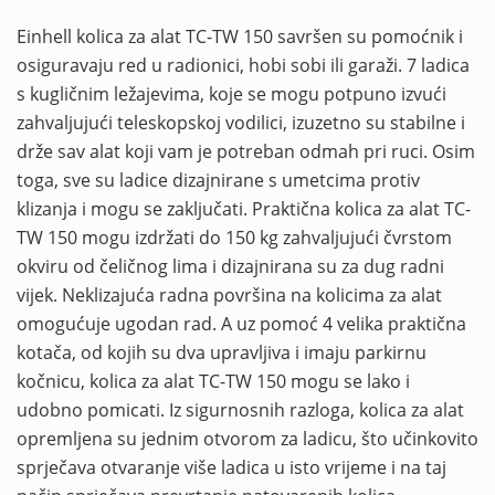
Einhell kolica za alat TC-TW 150 savršen su pomoćnik i
osiguravaju red u radionici, hobi sobi ili garaži. 7 ladica
s kugličnim ležajevima, koje se mogu potpuno izvući
zahvaljujući teleskopskoj vodilici, izuzetno su stabilne i
drže sav alat koji vam je potreban odmah pri ruci. Osim
toga, sve su ladice dizajnirane s umetcima protiv
klizanja i mogu se zaključati. Praktična kolica za alat TC-
TW 150 mogu izdržati do 150 kg zahvaljujući čvrstom
okviru od čeličnog lima i dizajnirana su za dug radni
vijek. Neklizajuća radna površina na kolicima za alat
omogućuje ugodan rad. A uz pomoć 4 velika praktična
kotača, od kojih su dva upravljiva i imaju parkirnu
kočnicu, kolica za alat TC-TW 150 mogu se lako i
udobno pomicati. Iz sigurnosnih razloga, kolica za alat
opremljena su jednim otvorom za ladicu, što učinkovito
sprječava otvaranje više ladica u isto vrijeme i na taj