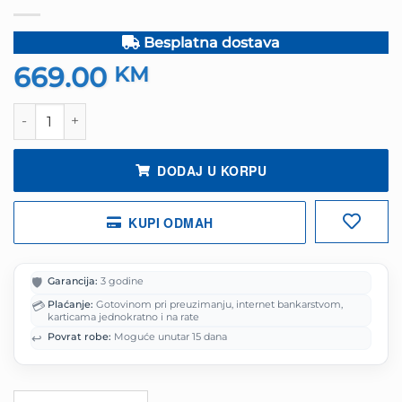
Besplatna dostava
669.00
KM
Einhell radionička kolica za alat TC-TW 150 količina
DODAJ U KORPU
KUPI ODMAH
🛡️
Garancija:
3 godine
💳
Plaćanje:
Gotovinom pri preuzimanju, internet bankarstvom,
karticama jednokratno i na rate
↩️
Povrat robe:
Moguće unutar 15 dana