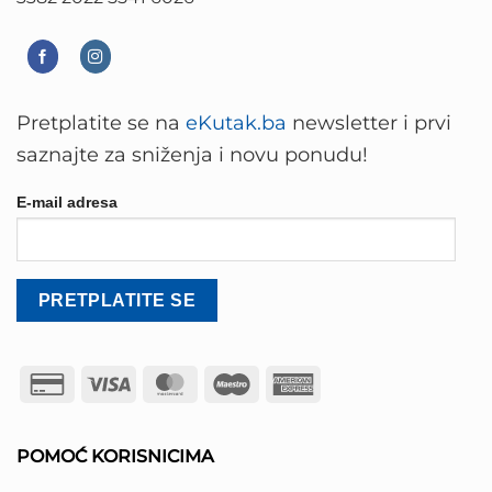
Pretplatite se na
eKutak.ba
newsletter i prvi
saznajte za sniženja i novu ponudu!
E-mail adresa
Credit
Visa
MasterCard
Maestro
American
Card
Express
2
POMOĆ KORISNICIMA