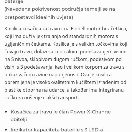
baterije
(Navedena pokrivenost područja temelji se na
pretpostavci idealnih uvjeta)
Kosilica kosačica za travu ima Einhell motor bez četkica,
koji ima duži vijek trajanja od standardnih motora s
ugljeničnim četkama. Kosilica je s velikim točkovima koji
čuvaju travu, dolazi sa centralnim podešavanjem visine
na 5 nivoa, sklopivom dugom ručkom, podesivom po
visini s 3 podešavanja, kao i velikom korpom za travu s
pokazivačem razine napunjenosti. Ova je kosilica
opremljena je visokokvalitetnim kućištem izrađenim od
plastike otporne na udarce, a također ima integriranu
ručku za nošenje i lakši transport.
Kosačica za travu je član Power X-Change
obitelji
Indikator kapaciteta baterije s 3 LED-a