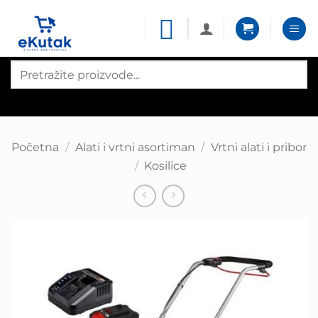
Skip
to
content
Products
search
Početna
/
Alati i vrtni asortiman
/
Vrtni alati i pribor
/
Kosilice