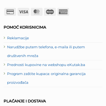
Credit
Visa
MasterCard
Maestro
American
Card
Express
2
POMOĆ KORISNICIMA
Reklamacije
Narudžbe putem telefona, e-maila ili putem
društvenih mreža
Prednosti kupovine na webshopu eKutak.ba
Program zaštite kupaca: originalna garancija
proizvođača
PLAĆANJE I DOSTAVA