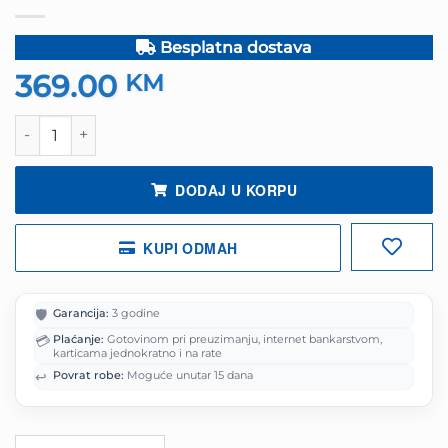
Besplatna dostava
369.00
KM
Einhell Aku kosilica kosačica za travu PXC GE-CM 18/33 Li
DODAJ U KORPU
KUPI ODMAH
🛡️
Garancija:
3 godine
💳
Plaćanje:
Gotovinom pri preuzimanju, internet bankarstvom,
karticama jednokratno i na rate
↩️
Povrat robe:
Moguće unutar 15 dana