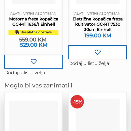
ALATI I VRTNI ASORTIMAN
ALATI I VRTNI ASORTIMAN
Motorna freza kopačica
Eletrična kopačica freza
GC-MT 1636/1 Einhell
kultivator GC-RT 7530
30cm Einhell
Besplatna dostava
199.00
KM
559.00
KM
Izvorna
529.00
KM
Trenutna
cijena
cijena
bila
je:
je:
529.00 KM.
559.00 KM.
Dodaj u listu želja
Dodaj u listu želja
Moglo bi vas zanimati i
-15%