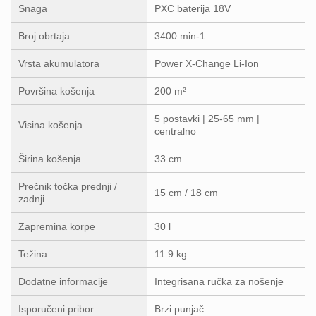
Snaga
PXC baterija 18V
Broj obrtaja
3400 min-1
Vrsta akumulatora
Power X-Change Li-Ion
Površina košenja
200 m²
5 postavki | 25-65 mm |
Visina košenja
centralno
Širina košenja
33 cm
Prečnik točka prednji /
15 cm / 18 cm
zadnji
Zapremina korpe
30 l
Težina
11.9 kg
Dodatne informacije
Integrisana ručka za nošenje
Isporučeni pribor
Brzi punjač