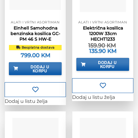
ALATI I VRTNI ASORTIMAN
ALATI I VRTNI ASORTIMAN
Einhell Samohodna
Električna kosilica
benzinska kosilica GC-
1200W 33cm
PM 46 S HW-E
HECHT1233
159.90
KM
Besplatna dostava
Izvorna
135.90
KM
Trenutna
799.00
KM
cijena
cijena
bila
je:
DODAJ U
je:
135.90 KM
KORPU
DODAJ U
159.90 KM.
KORPU
Dodaj u listu želja
Dodaj u listu želja