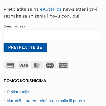
Pretplatite se na
eKutak.ba
newsletter i prvi
saznajte za sniženja i novu ponudu!
E-mail adresa
Credit
Visa
MasterCard
Maestro
American
Card
Express
2
POMOĆ KORISNICIMA
Reklamacije
Narudžbe putem telefona, e-maila ili putem