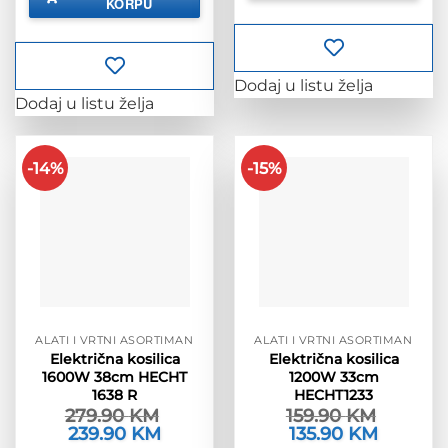
KORPU
929.00 KM.
Dodaj u listu želja
Dodaj u listu želja
-14%
-15%
ALATI I VRTNI ASORTIMAN
ALATI I VRTNI ASORTIMAN
Električna kosilica
Električna kosilica
1600W 38cm HECHT
1200W 33cm
1638 R
HECHT1233
279.90
KM
159.90
KM
Izvorna
239.90
KM
Trenutna
Izvorna
135.90
KM
Trenutna
cijena
cijena
cijena
cijena