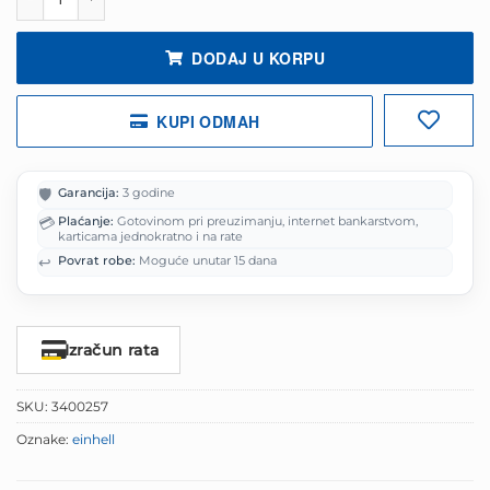
DODAJ U KORPU
KUPI ODMAH
🛡️
Garancija:
3 godine
💳
Plaćanje:
Gotovinom pri preuzimanju, internet bankarstvom,
karticama jednokratno i na rate
↩️
Povrat robe:
Moguće unutar 15 dana
Izračun rata
SKU:
3400257
Oznake:
einhell