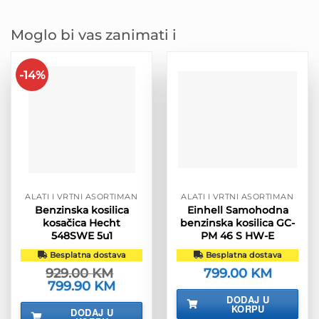
Moglo bi vas zanimati i
-14%
ALATI I VRTNI ASORTIMAN
ALATI I VRTNI ASORTIMAN
Benzinska kosilica
Einhell Samohodna
kosačica Hecht
benzinska kosilica GC-
548SWE 5u1
PM 46 S HW-E
Besplatna dostava
Besplatna dostava
929.00
KM
799.00
KM
Izvorna
799.90
KM
Trenutna
cijena
cijena
DODAJ U
bila
je:
KORPU
DODAJ U
je:
799.90 KM.