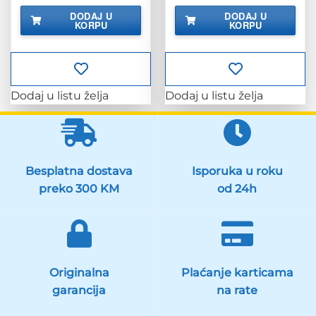
bila
je:
bila
je:
DODAJ U
DODAJ U
je:
239.90 KM.
je:
135.90 KM
KORPU
KORPU
279.90 KM.
159.90 KM.
Dodaj u listu želja
Dodaj u listu želja
Besplatna dostava
Isporuka u roku
preko 300 KM
od 24h
Originalna
Plaćanje karticama
garancija
na rate