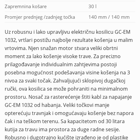
Zapremnina košare
30 l
Promjer prednjeg /zadnjeg točka
140 mm / 140 mm
Uz robusnu i lako upravljivu električnu kosilicu GC-EM
1032, vrtlari postižu najbolje rezultate košenja u malim
vrtovima. Njen snažan motor stvara veliki obrtni
moment za lako košenje visoke trave. Za precizno
prilagođavanje individualnim zahtjevima postoji
posebna mogućnost podešavanja visine košenja na 3
nivoa za svaki točak. Zahvaljujući sklopivoj dugačkoj
ručki, ova kosilica se može pohraniti na minimalnom
prostoru. Nosač za rasterećenje štiti kabl za napajanje
GC-EM 1032 od habanja. Veliki točkovi manje
opterećuju travnjak i omogućavaju košenje bez napora
čak i na teškom terenu. Sa kapacitetom od 30 litara
kutija za travu ima prostora za duge radne sesije.
Robusno i dugotrajno kućište izrađeno je od plastike