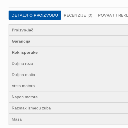
DETALJI O PROIZVODU
RECENZIJE (0)
POVRAT I REK
Proizvođač
Garancija
Rok isporuke
Duljina reza
Duljina mača
Vrsta motora
Napon motora
Razmak između zuba
Masa