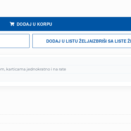
olo količina
DODAJ U KORPU
DODAJ U LISTU ŽELJA
IZBRIŠI SA LISTE 
m, karticama jednokratno i na rate