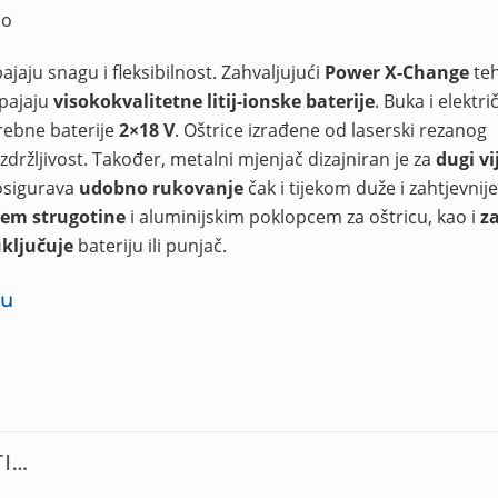
lo
ajaju snagu i fleksibilnost. Zahvaljujući
Power X-Change
teh
apajaju
visokokvalitetne litij-ionske baterije
. Buka i elektri
rebne baterije
2×18 V
. Oštrice izrađene od laserski rezanog
izdržljivost. Također, metalni mjenjač dizajniran je za
dugi vi
osigurava
udobno rukovanje
čak i tijekom duže i zahtjevnij
čem strugotine
i aluminijskim poklopcem za oštricu, kao i
z
ključuje
bateriju ili punjač.
-u
I…