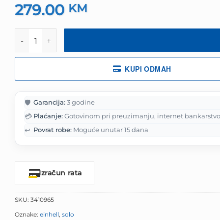
279.00
KM
Einhell akumulatorske škare za živicu GE-CH 36/62 Li-S
KUPI ODMAH
🛡️
Garancija:
3 godine
💳
Plaćanje:
Gotovinom pri preuzimanju, internet bankarstvo
↩️
Povrat robe:
Moguće unutar 15 dana
Izračun rata
SKU:
3410965
Oznake:
einhell
,
solo