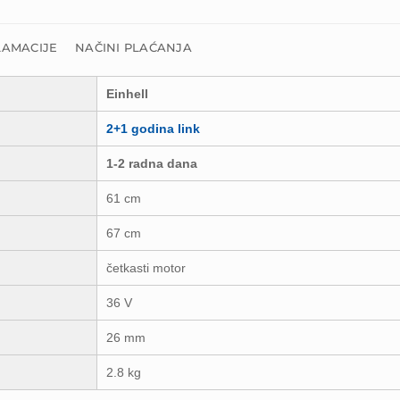
LAMACIJE
NAČINI PLAĆANJA
Einhell
2+1 godina link
1-2 radna dana
61 cm
67 cm
četkasti motor
36 V
26 mm
2.8 kg