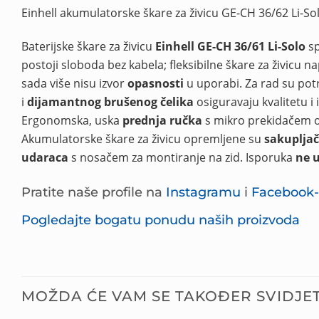
Einhell akumulatorske škare za živicu GE-CH 36/62 Li-So
Baterijske škare za živicu
Einhell GE-CH 36/61 Li-Solo
sp
postoji sloboda bez kabela; fleksibilne škare za živicu n
sada više nisu izvor
opasnosti
u uporabi. Za rad su pot
i
dijamantnog brušenog čelika
osiguravaju kvalitetu i 
Ergonomska, uska
prednja ručka
s mikro prekidačem 
Akumulatorske škare za živicu opremljene su
sakuplja
udaraca
s nosačem za montiranje na zid. Isporuka
ne u
Pratite naše profile na
Instagramu
i
Facebook
Pogledajte bogatu ponudu naših proizvoda
MOŽDA ĆE VAM SE TAKOĐER SVIDJET