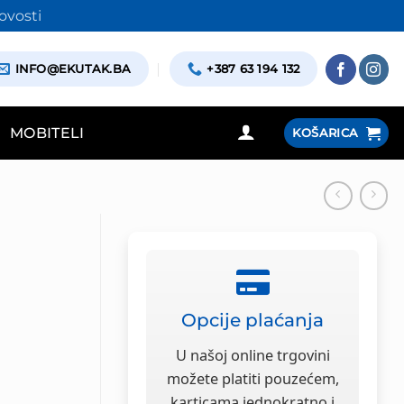
ovosti
INFO@EKUTAK.BA
+387 63 194 132
MOBITELI
KOŠARICA
Opcije plaćanja
U našoj online trgovini
možete platiti pouzećem,
karticama jednokratno i