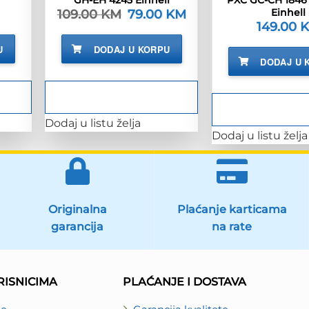
Einhell
109.00
KM
Izvorna
79.00
KM
Trenutna
cijena
cijena
149.00
bila
je:
je:
79.00 KM.
U
DODAJ U KORPU
109.00 KM.
DODAJ U 
Dodaj u listu želja
Dodaj u listu želja
Originalna
Plaćanje karticama
garancija
na rate
ISNICIMA
PLAĆANJE I DOSTAVA