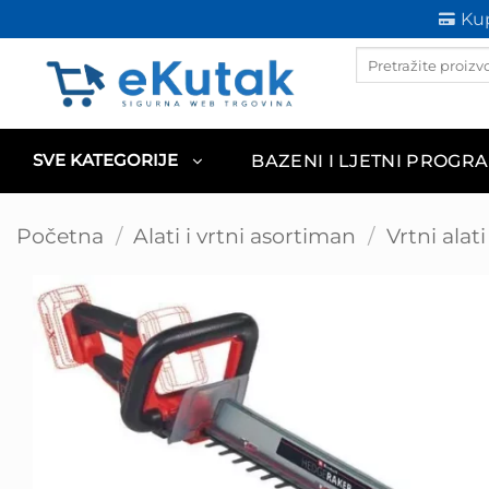
Skip
Kup
to
Products
content
search
BAZENI I LJETNI PROGR
SVE KATEGORIJE
Početna
/
Alati i vrtni asortiman
/
Vrtni alati