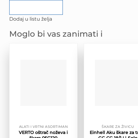
Dodaj u listu želja
Moglo bi vas zanimati i
ALATI I VRTNI ASORTIMAN
ŠKARE ZA ŽIVICU
VERTO oštrač noževa i
Einhell Aku škare za t
škara 05G120
GC-CG 18/1 Li-Solo