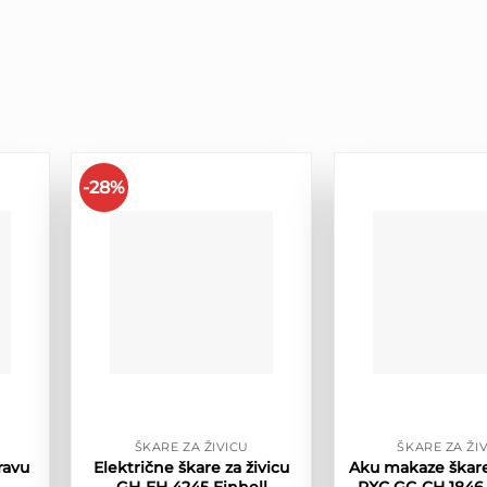
-28%
ŠKARE ZA ŽIVICU
ŠKARE ZA ŽI
ravu
Električne škare za živicu
Aku makaze škare 
GH-EH 4245 Einhell
PXC GC-CH 1846 L