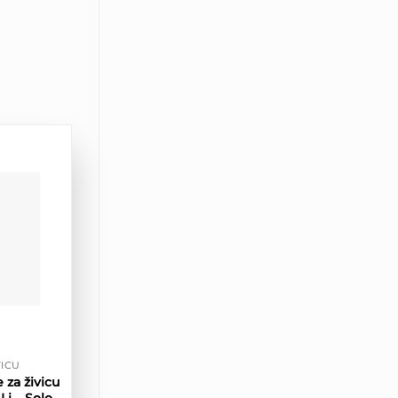
VICU
za živicu
i – Solo