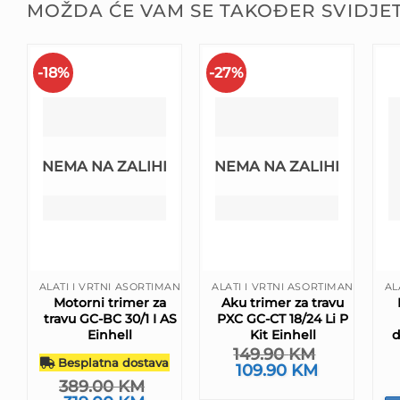
MOŽDA ĆE VAM SE TAKOĐER SVIDJET
-18%
-27%
NEMA NA ZALIHI
NEMA NA ZALIHI
ALATI I VRTNI ASORTIMAN
ALATI I VRTNI ASORTIMAN
AL
Motorni trimer za
Aku trimer za travu
travu GC-BC 30/1 I AS
PXC GC-CT 18/24 Li P
Einhell
Kit Einhell
d
149.90
KM
Besplatna dostava
Izvorna
109.90
KM
Trenutna
cijena
cijena
389.00
KM
bila
je: