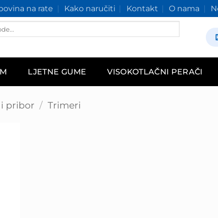
ovina na rate
Kako naručiti
Kontakt
O nama
N
AM
LJETNE GUME
VISOKOTLAČNI PERAČI
 i pribor
/
Trimeri