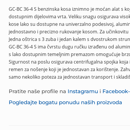
GC-BC 36-4 S benzinska kosa iznimno je moćan alat s koj
dostupnim dijelovima vrta. Veliku snagu osigurava visok
kose lako su dostupne na univerzalno podesivoj, aluminij
jednostavno i precizno rukovanje kosom. Za učinkovitu 
Jedna oštrica s 3 zuba i jedan kalem s dvostrukom st
GC-BC 36-4 S ima čvrstu dugu ručku izrađenu od aluminij
s lako dostupnim temeljnim premazom omogućuje brzo, 
Sigurnost na poslu osigurava centrifugalna spojka koja i
remen za nošenje koji je jednostavan za korištenje. Zahva
samo nekoliko poteza za jednostavan transport i sklad
Pratite naše profile na
Instagramu
i
Facebook
Pogledajte bogatu ponudu naših proizvoda