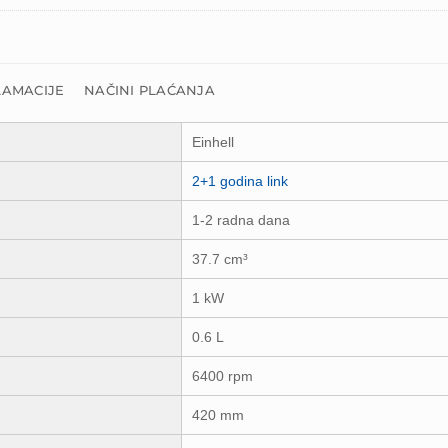
LAMACIJE
NAČINI PLAĆANJA
Einhell
2+1 godina link
1-2 radna dana
37.7 cm³
1 kW
0.6 L
6400 rpm
420 mm