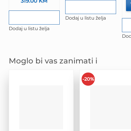
Izvorna
319.00
KM
Trenutna
je:
109.90 KM.
cijena
cijena
149.90 KM.
bila
je:
je:
319.00 KM.
389.00 KM.
Dodaj u listu želja
Dodaj u listu želja
Doda
Moglo bi vas zanimati i
-20%