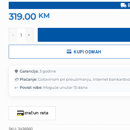
B
319.00
KM
Einhell Benzinski trimer za travu GC-BC 36-4 S količina
KUPI ODMAH
🛡️
Garancija:
3 godine
💳
Plaćanje:
Gotovinom pri preuzimanju, internet bankarstvo
↩️
Povrat robe:
Moguće unutar 15 dana
Izračun rata
SKU:
3436560