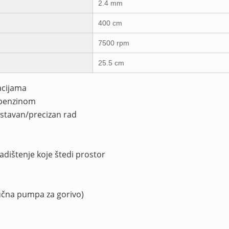
2.4 mm
400 cm
7500 rpm
25.5 cm
acijama
m benzinom
nostavan/precizan rad
adištenje koje štedi prostor
učna pumpa za gorivo)