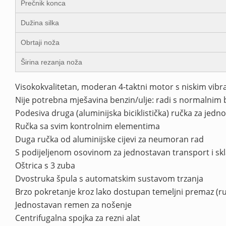
Prečnik konca
Dužina silka
Obrtaji noža
Širina rezanja noža
Visokokvalitetan, moderan 4-taktni motor s niskim vibr
Nije potrebna mješavina benzin/ulje: ​​radi s normalni
Podesiva druga (aluminijska biciklistička) ručka za jed
Ručka sa svim kontrolnim elementima
Duga ručka od aluminijske cijevi za neumoran rad
S podijeljenom osovinom za jednostavan transport i skl
Oštrica s 3 zuba
Dvostruka špula s automatskim sustavom trzanja
Brzo pokretanje kroz lako dostupan temeljni premaz (r
Jednostavan remen za nošenje
Centrifugalna spojka za rezni alat