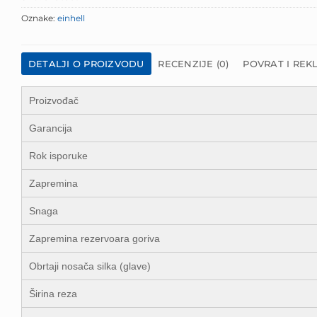
Oznake:
einhell
DETALJI O PROIZVODU
RECENZIJE (0)
POVRAT I REK
Proizvođač
Garancija
Rok isporuke
Zapremina
Snaga
Zapremina rezervoara goriva
Obrtaji nosača silka (glave)
Širina reza