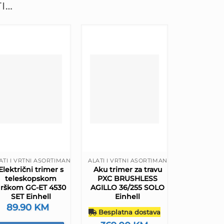
I…
ATI I VRTNI ASORTIMAN
ALATI I VRTNI ASORTIMAN
Električni trimer s
Aku trimer za travu
teleskopskom
PXC BRUSHLESS
rškom GC-ET 4530
AGILLO 36/255 SOLO
SET Einhell
Einhell
89.90
KM
Besplatna dostava