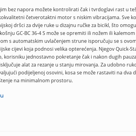
im bez napora možete kontrolirati čak i tvrdoglavi rast u te
okvalitetni četverotaktni motor s niskim vibracijama. Sve k
skoj dršci za dvije ruke u dizajnu ručke za bicikl, što omogu
košnju GC-BC 36-4 S može se opremiti ili nožem ili kalemom 
runom s automatskim uvlačenjem strune isporučuju se s ovo
ske cijevi koja podnosi velika opterećenja. Njegov Quick-St
korisniku jednostavno pokretanje čak i nakon dugih pauza
sključuje alat za rezanje u stanju mirovanja. Za udobno ruko
ljujući podijeljenoj osovini, kosa se može rastaviti na dva d
ištenje na minimalnom prostoru.
-u