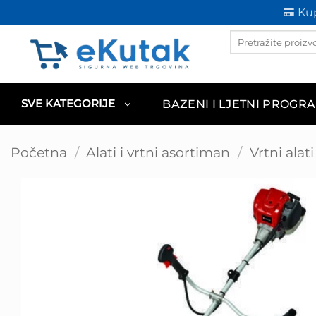
Skip
Kup
to
Products
content
search
BAZENI I LJETNI PROGR
SVE KATEGORIJE
Početna
/
Alati i vrtni asortiman
/
Vrtni alati