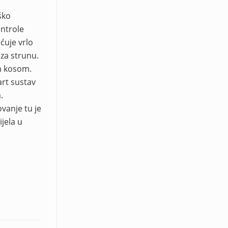
ško
ontrole
ćuje vrlo
za strunu.
m kosom.
art sustav
.
vanje tu je
ijela u