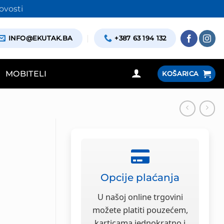
ovosti
INFO@EKUTAK.BA
+387 63 194 132
MOBITELI
KOŠARICA
Opcije plaćanja
U našoj online trgovini
možete platiti pouzećem,
karticama jednokratno i