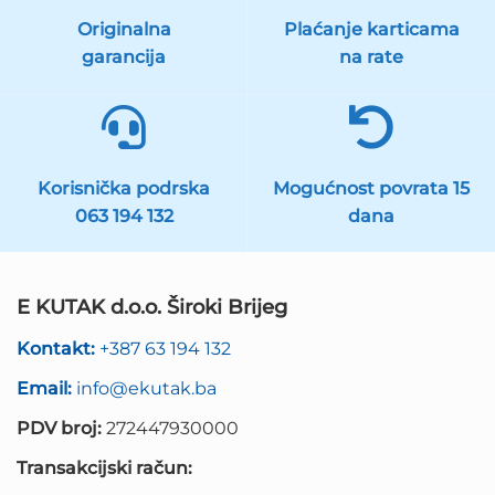
Originalna
Plaćanje karticama
garancija
na rate
Korisnička podrska
Mogućnost povrata 15
063 194 132
dana
E KUTAK d.o.o. Široki Brijeg
Kontakt:
+387 63 194 132
Email:
info@ekutak.ba
PDV broj:
272447930000
Transakcijski račun: