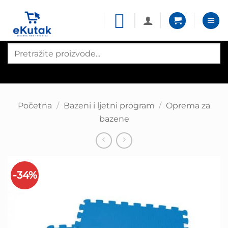
Skip
to
content
Products
search
Početna
/
Bazeni i ljetni program
/
Oprema za
bazene
-34%