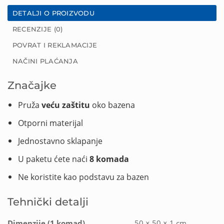
DETALJI O PROIZVODU
RECENZIJE (0)
POVRAT I REKLAMACIJE
NAČINI PLAĆANJA
Značajke
Pruža
veću zaštitu
oko bazena
Otporni materijal
Jednostavno sklapanje
U paketu ćete naći
8 komada
Ne koristite kao podstavu za bazen
Tehnički detalji
Dimenzije (1 komad)
50 × 50 × 1 cm