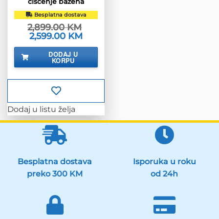
čišćenje bazena
Besplatna dostava
2,899.00
KM
Izvorna
2,599.00
KM
Trenutna
cijena
cijena
bila
je:
DODAJ U
je:
2,599.00 KM.
KORPU
2,899.00 KM.
Dodaj u listu želja
Besplatna dostava
Isporuka u roku
preko 300 KM
od 24h