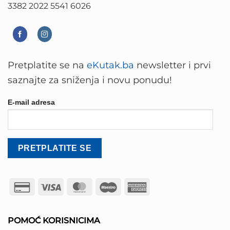
3382 2022 5541 6026
Pretplatite se na
eKutak.ba
newsletter i prvi
saznajte za sniženja i novu ponudu!
E-mail adresa
Credit
Visa
MasterCard
Maestro
American
Card
Express
2
POMOĆ KORISNICIMA