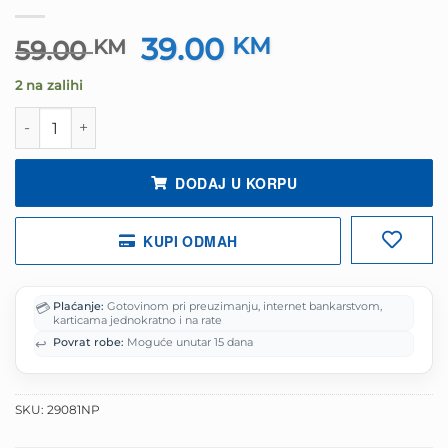
39.00
Izvorna
KM
Trenutna
59.00
KM
cijena
cijena
2 na zalihi
bila
je:
je:
39.00 KM.
Intex neklizajuća podloga za bazen 50x50cm 8kom pakov
59.00 KM.
DODAJ U KORPU
KUPI ODMAH
💳
Plaćanje:
Gotovinom pri preuzimanju, internet bankarstvom,
karticama jednokratno i na rate
↩️
Povrat robe:
Moguće unutar 15 dana
SKU:
29081NP