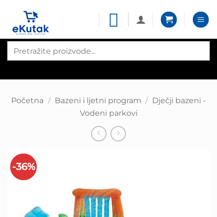
Skip
to
content
Products
search
Početna
/
Bazeni i ljetni program
/
Dječji bazeni -
Vodeni parkovi
-36%