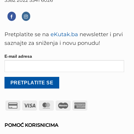
Pretplatite se na
eKutak.ba
newsletter i prvi
saznajte za sniženja i novu ponudu!
E-mail adresa
Credit
Visa
MasterCard
Maestro
American
Card
Express
2
POMOĆ KORISNICIMA