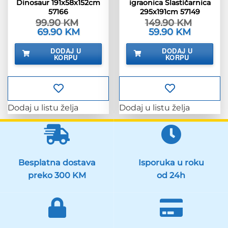
Dinosaur 191x58x152cm
igraonica Slastičarnica
57166
295x191cm 57149
99.90
KM
149.90
KM
Izvorna
69.90
KM
Trenutna
Izvorna
59.90
KM
Trenutna
cijena
cijena
cijena
cijena
bila
je:
bila
je:
DODAJ U
DODAJ U
je:
69.90 KM.
je:
59.90 KM.
KORPU
KORPU
99.90 KM.
149.90 KM.
Dodaj u listu želja
Dodaj u listu želja
Besplatna dostava
Isporuka u roku
preko 300 KM
od 24h