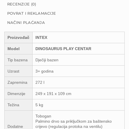
RECENZIJE (0)
POVRAT I REKLAMACIJE
NAČINI PLAĆANJA
Proizvođač
INTEX
Model
DINOSAURUS PLAY CENTAR
Tip bazena
Dječiji bazen
Uzrast
3+ godina
Zapremina
272 l
Dimenzije
249 x 191 x 109 cm
Težina
5 kg
Tobogan
Palmino drvo sa priključkom za baštensko
Dodatne
crijevo (regulacija protoka na ventilu)