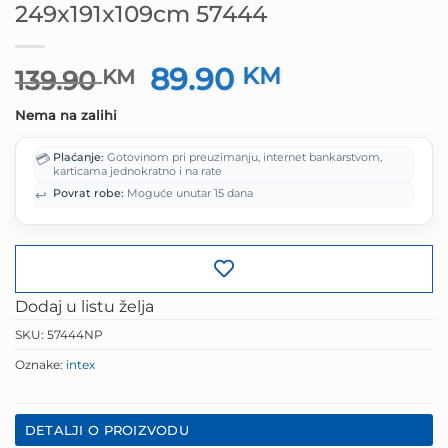
249x191x109cm 57444
89.90
Izvorna
KM
Trenutna
139.90
KM
cijena
cijena
Nema na zalihi
bila
je:
je:
89.90 KM.
💳
Plaćanje:
Gotovinom pri preuzimanju, internet bankarstvom,
139.90 KM.
karticama jednokratno i na rate
↩️
Povrat robe:
Moguće unutar 15 dana
Dodaj u listu želja
SKU:
57444NP
Oznake:
intex
DETALJI O PROIZVODU