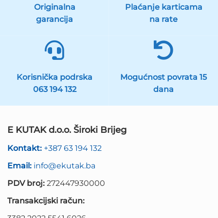
Originalna
Plaćanje karticama
garancija
na rate
Korisnička podrska
Mogućnost povrata 15
063 194 132
dana
E KUTAK d.o.o. Široki Brijeg
Kontakt:
+387 63 194 132
Email:
info@ekutak.ba
PDV broj:
272447930000
Transakcijski račun:
3382 2022 5541 6026