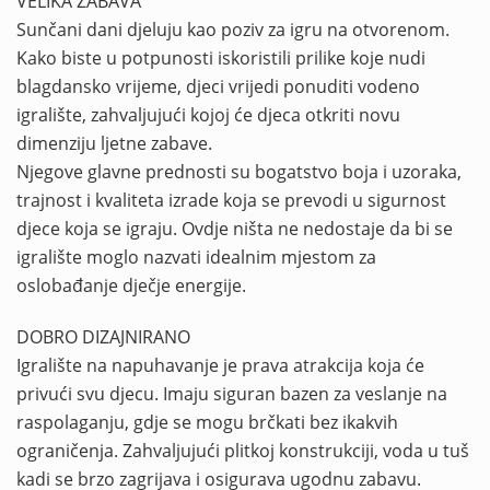
VELIKA ZABAVA
Sunčani dani djeluju kao poziv za igru ​​na otvorenom.
Kako biste u potpunosti iskoristili prilike koje nudi
blagdansko vrijeme, djeci vrijedi ponuditi vodeno
igralište, zahvaljujući kojoj će djeca otkriti novu
dimenziju ljetne zabave.
Njegove glavne prednosti su bogatstvo boja i uzoraka,
trajnost i kvaliteta izrade koja se prevodi u sigurnost
djece koja se igraju. Ovdje ništa ne nedostaje da bi se
igralište moglo nazvati idealnim mjestom za
oslobađanje dječje energije.
DOBRO DIZAJNIRANO
Igralište na napuhavanje je prava atrakcija koja će
privući svu djecu. Imaju siguran bazen za veslanje na
raspolaganju, gdje se mogu brčkati bez ikakvih
ograničenja. Zahvaljujući plitkoj konstrukciji, voda u tuš
kadi se brzo zagrijava i osigurava ugodnu zabavu.