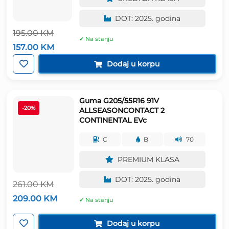
DOT: 2025. godina
195.00
KM
✔ Na stanju
Izvorna
Trenutna
157.00
KM
cijena
cijena
bila
je:
Dodaj u korpu
je:
157.00 KM.
195.00 KM.
Guma G205/55R16 91V
-20%
ALLSEASONCONTACT 2
CONTINENTAL EVc
C
B
70
PREMIUM KLASA
DOT: 2025. godina
261.00
KM
Izvorna
Trenutna
209.00
KM
✔ Na stanju
cijena
cijena
bila
je:
je:
209.00 KM.
Dodaj u korpu