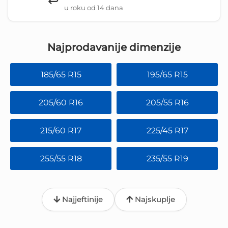
↩️
u roku od 14 dana
Najprodavanije dimenzije
185/65 R15
195/65 R15
205/60 R16
205/55 R16
215/60 R17
225/45 R17
255/55 R18
235/55 R19
Najjeftinije
Najskuplje