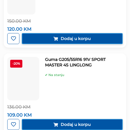
150.00
KM
Izvorna
Trenutna
120.00
KM
cijena
cijena
bila
je:
Dodaj u korpu
je:
120.00 KM.
150.00 KM.
Guma G205/55R16 91V SPORT
-20%
MASTER 4S LINGLONG
✔ Na stanju
136.00
KM
Izvorna
Trenutna
109.00
KM
cijena
cijena
bila
je:
Dodaj u korpu
je:
109.00 KM.