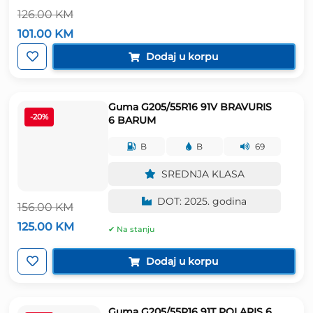
126.00
KM
Izvorna
Trenutna
101.00
KM
cijena
cijena
bila
je:
Dodaj u korpu
je:
101.00 KM.
126.00 KM.
Guma G205/55R16 91V BRAVURIS
-20%
6 BARUM
B
B
69
SREDNJA KLASA
DOT: 2025. godina
156.00
KM
Izvorna
Trenutna
125.00
KM
✔ Na stanju
cijena
cijena
bila
je:
je:
125.00 KM.
Dodaj u korpu
156.00 KM.
Guma G205/55R16 91T POLARIS 6