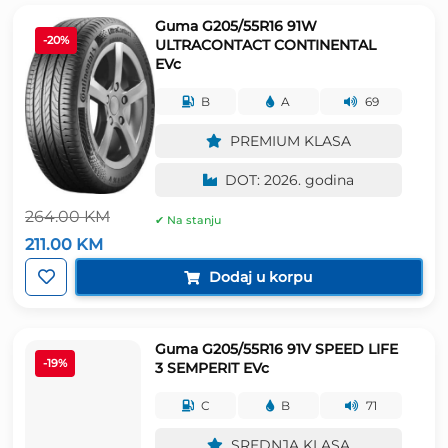
Guma G205/55R16 91W
-20%
ULTRACONTACT CONTINENTAL
EVc
B
A
69
PREMIUM KLASA
DOT: 2026. godina
264.00
KM
✔ Na stanju
Izvorna
Trenutna
211.00
KM
cijena
cijena
bila
je:
Dodaj u korpu
je:
211.00 KM.
264.00 KM.
Guma G205/55R16 91V SPEED LIFE
-19%
3 SEMPERIT EVc
C
B
71
SREDNJA KLASA