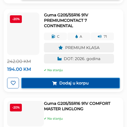
136.00 KM.
Guma G205/55R16 91V
-20%
PREMIUMCONTACT 7
CONTINENTAL
C
A
71
PREMIUM KLASA
DOT: 2026. godina
242.00
KM
Izvorna
Trenutna
194.00
KM
✔ Na stanju
cijena
cijena
bila
je:
je:
194.00 KM.
Dodaj u korpu
242.00 KM.
Guma G205/55R16 91V COMFORT
-20%
MASTER LINGLONG
✔ Na stanju