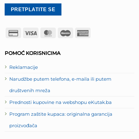
Credit
Visa
MasterCard
Maestro
American
Card
Express
2
POMOĆ KORISNICIMA
Reklamacije
Narudžbe putem telefona, e-maila ili putem
društvenih mreža
Prednosti kupovine na webshopu eKutak.ba
Program zaštite kupaca: originalna garancija
proizvođača