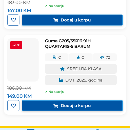
183.00
KM
✔ Na stanju
Izvorna
Trenutna
147.00
KM
cijena
cijena
bila
je:
Dodaj u korpu
je:
147.00 KM.
183.00 KM.
Guma G205/55R16 91H
-20%
QUARTARIS-5 BARUM
C
C
72
SREDNJA KLASA
DOT: 2025. godina
186.00
KM
✔ Na stanju
Izvorna
Trenutna
149.00
KM
cijena
cijena
bila
je:
Dodaj u korpu
je:
149.00 KM.
186.00 KM.