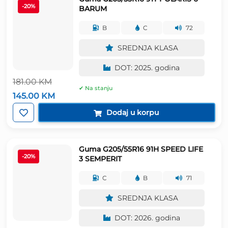
-20%
BARUM
B
C
72
SREDNJA KLASA
DOT: 2025. godina
181.00
KM
✔ Na stanju
Izvorna
Trenutna
145.00
KM
cijena
cijena
bila
je:
Dodaj u korpu
je:
145.00 KM.
181.00 KM.
Guma G205/55R16 91H SPEED LIFE
-20%
3 SEMPERIT
C
B
71
SREDNJA KLASA
DOT: 2026. godina