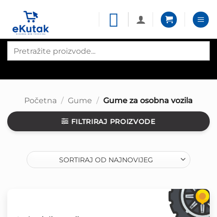
Skip
to
content
Products
search
Početna
/
Gume
/
Gume za osobna vozila
FILTRIRAJ PROIZVODE