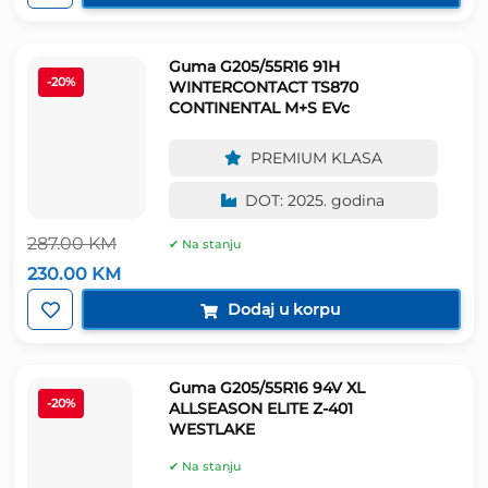
261.00 KM.
Guma G205/55R16 91H
-20%
WINTERCONTACT TS870
CONTINENTAL M+S EVc
PREMIUM KLASA
DOT: 2025. godina
287.00
KM
✔ Na stanju
Izvorna
Trenutna
230.00
KM
cijena
cijena
bila
je:
Dodaj u korpu
je:
230.00 KM.
287.00 KM.
Guma G205/55R16 94V XL
-20%
ALLSEASON ELITE Z-401
WESTLAKE
✔ Na stanju