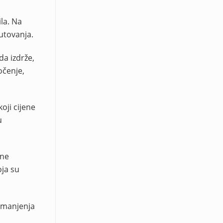
la. Na
utovanja.
da izdrže,
očenje,
oji cijene
u
sne
oja su
smanjenja