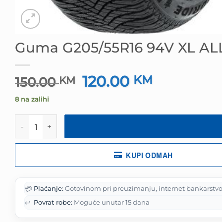
Guma G205/55R16 94V XL A
120.00
Izvorna
KM
Trenutna
150.00
KM
cijena
cijena
8 na zalihi
bila
je:
je:
120.00 KM.
Guma G205/55R16 94V XL ALLSEASON ELITE Z-401 WE
150.00 KM.
KUPI ODMAH
💳
Plaćanje:
Gotovinom pri preuzimanju, internet bankarstvo
↩️
Povrat robe:
Moguće unutar 15 dana