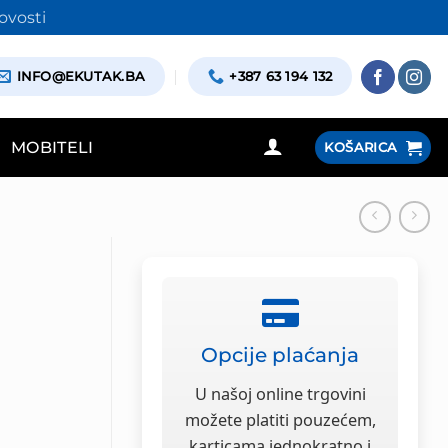
ovosti
INFO@EKUTAK.BA
+387 63 194 132
MOBITELI
KOŠARICA
Opcije plaćanja
U našoj online trgovini
možete platiti pouzećem,
karticama jednokratno i