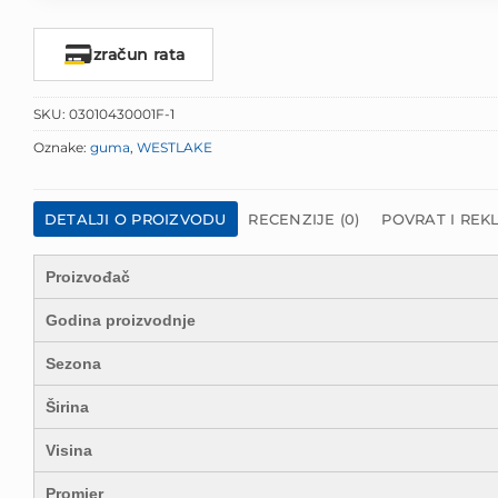
Izračun rata
SKU:
03010430001F-1
Oznake:
guma
,
WESTLAKE
DETALJI O PROIZVODU
RECENZIJE (0)
POVRAT I REK
Proizvođač
Godina proizvodnje
Sezona
Širina
Visina
Promjer