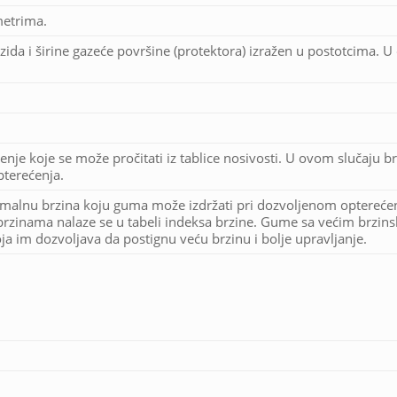
metrima.
zida i širine gazeće površine (protektora) izražen u postotcima. 
enje koje se može pročitati iz tablice nosivosti. U ovom slučaju br
terećenja.
imalnu brzina koju guma može izdržati pri dozvoljenom optereće
rzinama nalaze se u tabeli indeksa brzine. Gume sa većim brzin
a im dozvoljava da postignu veću brzinu i bolje upravljanje.