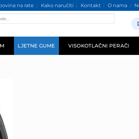
ovina na rate
Kako naručiti
Kontakt
O nama
N
AM
LJETNE GUME
VISOKOTLAČNI PERAČI