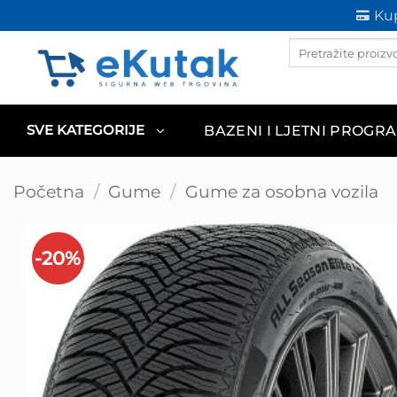
Skip
Kup
to
Products
content
search
BAZENI I LJETNI PROGR
SVE KATEGORIJE
Početna
/
Gume
/
Gume za osobna vozila
-20%