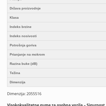
Država proizvodnje
Klasa
Indeks brzine
Indeks nosivosti
Potrošnja goriva
Prianjanje na mokrom
Razina buke (dB)
Težina
Dimenzija
Dimenzija: 2055516
Visokokvalitetne gume za osobna vozila – Sigurnost 