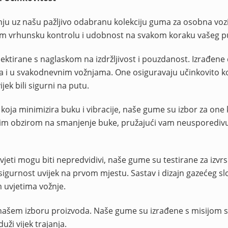
ju uz našu pažljivo odabranu kolekciju guma za osobna vozi
i vam vrhunsku kontrolu i udobnost na svakom koraku vašeg p
ktirane s naglaskom na izdržljivost i pouzdanost. Izrađene 
 i u svakodnevnim vožnjama. One osiguravaju učinkovito k
ek bili sigurni na putu.
oja minimizira buku i vibracije, naše gume su izbor za one k
bnim obzirom na smanjenje buke, pružajući vam neusporediv
eti mogu biti nepredvidivi, naše gume su testirane za izvr
gurnost uvijek na prvom mjestu. Sastav i dizajn gazećeg sl
m uvjetima vožnje.
 našem izboru proizvoda. Naše gume su izrađene s misijom 
uži vijek trajanja.