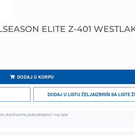
LLSEASON ELITE Z-401 WESTLA
STLAKE količina
DODAJ U KORPU
DODAJ U LISTU ŽELJA
IZBRIŠI SA LISTE 
m, karticama jednokratno i na rate