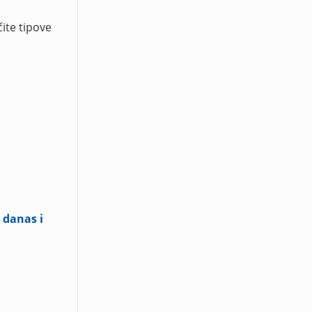
ite tipove
 danas i