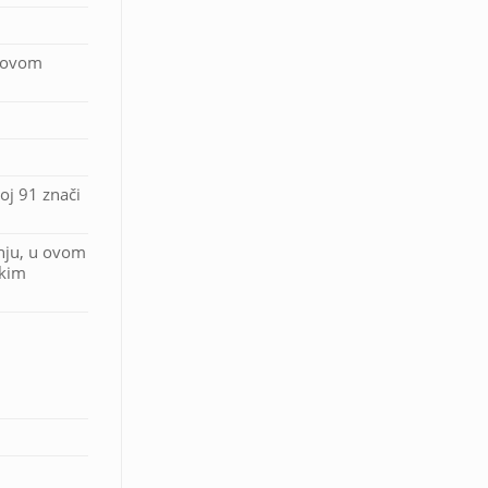
U ovom
oj 91 znači
nju, u ovom
skim