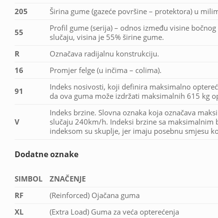
205
Širina gume (gazeće površine – protektora) u mili
Profil gume (serija) – odnos između visine bočnog 
55
slučaju, visina je 55% širine gume.
R
Označava radijalnu konstrukciju.
16
Promjer felge (u inčima – colima).
Indeks nosivosti, koji definira maksimalno optereć
91
da ova guma može izdržati maksimalnih 615 kg op
Indeks brzine. Slovna oznaka koja označava maks
V
slučaju 240km/h. Indeksi brzine sa maksimalnim b
indeksom su skuplje, jer imaju posebnu smjesu koj
Dodatne oznake
SIMBOL
ZNAČENJE
RF
(Reinforced) Ojačana guma
XL
(Extra Load) Guma za veća opterećenja