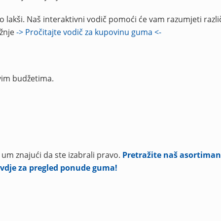
lakši. Naš interaktivni vodič pomoći će vam razumjeti različ
ožnje
-> Pročitajte vodič za kupovinu guma <-
vim budžetima.
 um znajući da ste izabrali pravo.
Pretražite naš asortiman
 ovdje za pregled ponude guma!