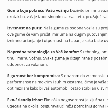
Gume koje pokreću Vašu vožnju
Doživite iznimnu vožn
ekutak.ba, vaš je izbor sinonim za kvalitetu, pružajuć
Izvrsnost na putu:
Naše gume za osobna vozila su proje
ove gume će vam pružiti mir uma na dugim putovanjima
iznimno prianjanje i otpornost na habanje kako biste uvij
Napredna tehnologija za Vaš komfor:
S tehnologijom k
tihu i mirnu vožnju. Svaka guma je dizajnirana s pose
udobnost za volanom.
Sigurnost bez kompromisa:
S obzirom da vremenski uvj
performanse na mokrim i suhim cestama, čime je vaša si
optimizirani kako bi vaš automobil ostao stabilan u svi
Eko-Friendly izbor:
Ekološka odgovornost je ključna u
utjecaja na okoliš, osiguravajući nižu potrošnju goriva i d