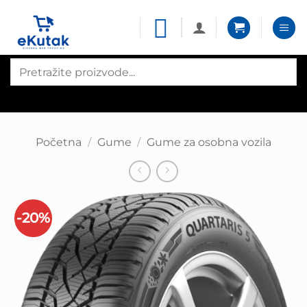
Skip
to
content
Products
search
Početna
/
Gume
/
Gume za osobna vozila
-20%