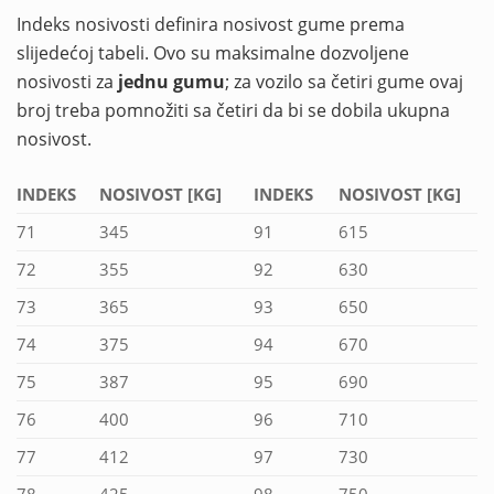
Indeks nosivosti definira nosivost gume prema
slijedećoj tabeli. Ovo su maksimalne dozvoljene
nosivosti za
jednu gumu
; za vozilo sa četiri gume ovaj
broj treba pomnožiti sa četiri da bi se dobila ukupna
nosivost.
INDEKS
NOSIVOST [KG]
INDEKS
NOSIVOST [KG]
71
345
91
615
72
355
92
630
73
365
93
650
74
375
94
670
75
387
95
690
76
400
96
710
77
412
97
730