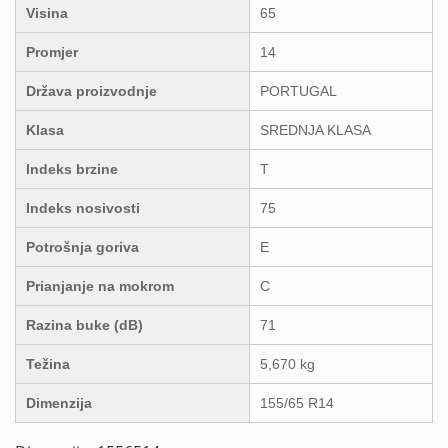
Visina
65
Promjer
14
Država proizvodnje
PORTUGAL
Klasa
SREDNJA KLASA
Indeks brzine
T
Indeks nosivosti
75
Potrošnja goriva
E
Prianjanje na mokrom
C
Razina buke (dB)
71
Težina
5,670 kg
Dimenzija
155/65 R14