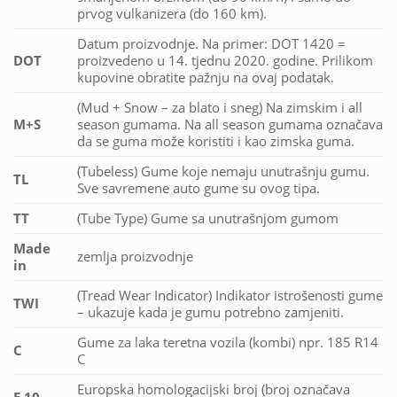
prvog vulkanizera (do 160 km).
Datum proizvodnje. Na primer: DOT 1420 =
DOT
proizvedeno u 14. tjednu 2020. godine. Prilikom
kupovine obratite pažnju na ovaj podatak.
(Mud + Snow – za blato i sneg) Na zimskim i all
M+S
season gumama. Na all season gumama označava
da se guma može koristiti i kao zimska guma.
(Tubeless) Gume koje nemaju unutrašnju gumu.
TL
Sve savremene auto gume su ovog tipa.
TT
(Tube Type) Gume sa unutrašnjom gumom
Made
zemlja proizvodnje
in
(Tread Wear Indicator) Indikator istrošenosti gume
TWI
– ukazuje kada je gumu potrebno zamjeniti.
Gume za laka teretna vozila (kombi) npr. 185 R14
C
C
Europska homologacijski broj (broj označava
E 10