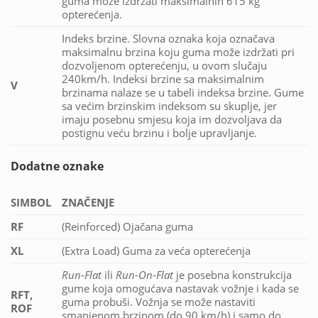
guma može izdržati maksimalnih 615 kg
opterećenja.
Indeks brzine. Slovna oznaka koja označava
maksimalnu brzina koju guma može izdržati pri
dozvoljenom opterećenju, u ovom slučaju
240km/h. Indeksi brzine sa maksimalnim
V
brzinama nalaze se u tabeli indeksa brzine. Gume
sa većim brzinskim indeksom su skuplje, jer
imaju posebnu smjesu koja im dozvoljava da
postignu veću brzinu i bolje upravljanje.
Dodatne oznake
SIMBOL
ZNAČENJE
RF
(Reinforced) Ojačana guma
XL
(Extra Load) Guma za veća opterećenja
Run-Flat
ili
Run-On-Flat
je posebna konstrukcija
gume koja omogućava nastavak vožnje i kada se
RFT,
guma probuši. Vožnja se može nastaviti
ROF
smanjenom brzinom (do 90 km/h) i samo do