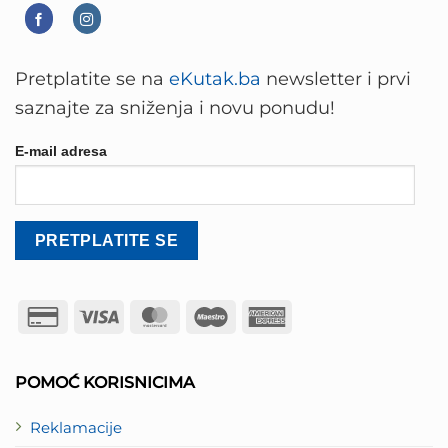
Pretplatite se na
eKutak.ba
newsletter i prvi
saznajte za sniženja i novu ponudu!
E-mail adresa
Credit
Visa
MasterCard
Maestro
American
Card
Express
2
POMOĆ KORISNICIMA
Reklamacije