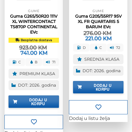
GUME
GUME
Guma G265/50R20 111V
Guma G205/55R17 95V
XL WINTERCONTACT
XL FR QUARTARIS 5
TS870P CONTINENTAL
BARUM EVc
EVc
276.00
KM
Izvorna
221.00
KM
Trenutna
Besplatna dostava
cijena
cijena
bila
je:
923.00
KM
D
C
72
je:
221.00 KM
Izvorna
741.00
KM
Trenutna
276.00 KM.
cijena
cijena
SREDNJA KLASA
bila
je:
C
B
71
je:
741.00 KM.
923.00 KM.
DOT: 2026. godina
PREMIUM KLASA
DODAJ U
DOT: 2026. godina
KORPU
DODAJ U
KORPU
Dodaj u listu želja