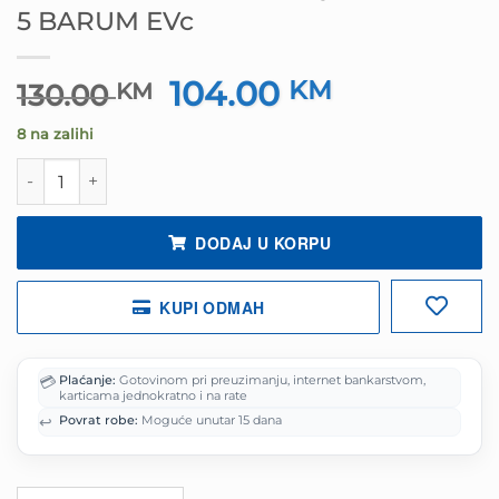
5 BARUM EVc
104.00
Izvorna
KM
Trenutna
130.00
KM
cijena
cijena
8 na zalihi
bila
je:
je:
104.00 KM.
Guma G155/65R14 75T QUARTARIS-5 BARUM EVc količin
130.00 KM.
DODAJ U KORPU
KUPI ODMAH
💳
Plaćanje:
Gotovinom pri preuzimanju, internet bankarstvom,
karticama jednokratno i na rate
↩️
Povrat robe:
Moguće unutar 15 dana