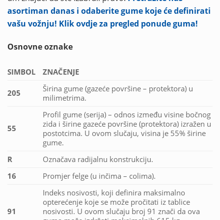
asortiman danas i odaberite gume koje će definirati
vašu vožnju! Klik ovdje za pregled ponude guma!
Osnovne oznake
SIMBOL
ZNAČENJE
Širina gume (gazeće površine – protektora) u
205
milimetrima.
Profil gume (serija) – odnos između visine bočnog
zida i širine gazeće površine (protektora) izražen u
55
postotcima. U ovom slučaju, visina je 55% širine
gume.
R
Označava radijalnu konstrukciju.
16
Promjer felge (u inčima – colima).
Indeks nosivosti, koji definira maksimalno
opterećenje koje se može pročitati iz tablice
91
nosivosti. U ovom slučaju broj 91 znači da ova