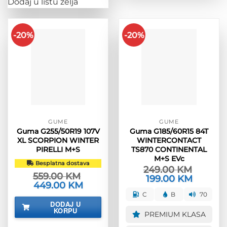
Dodaj u listu želja
-20%
-20%
GUME
GUME
Guma G255/50R19 107V
Guma G185/60R15 84T
XL SCORPION WINTER
WINTERCONTACT
PIRELLI M+S
TS870 CONTINENTAL
M+S EVc
Besplatna dostava
249.00
KM
559.00
KM
Izvorna
199.00
KM
Trenutna
Izvorna
449.00
KM
Trenutna
cijena
cijena
cijena
cijena
bila
je:
C
B
70
bila
je:
je:
199.00 KM
DODAJ U
je:
449.00 KM.
249.00 KM.
KORPU
559.00 KM.
PREMIUM KLASA