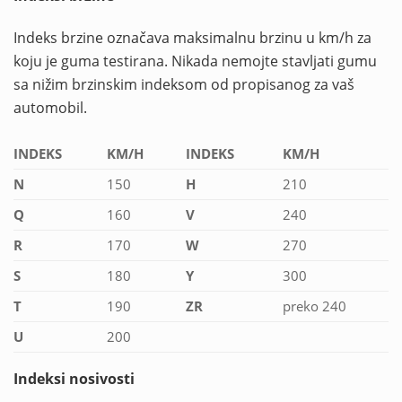
Indeks brzine označava maksimalnu brzinu u km/h za
koju je guma testirana. Nikada nemojte stavljati gumu
sa nižim brzinskim indeksom od propisanog za vaš
automobil.
INDEKS
KM/H
INDEKS
KM/H
N
150
H
210
Q
160
V
240
R
170
W
270
S
180
Y
300
T
190
ZR
preko 240
U
200
Indeksi nosivosti