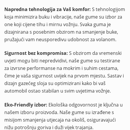
Napredna tehnologija za Vaš komfor:
S tehnologijom
koja minimizira buku i vibracije, naše gume su izbor za
one koji cijene tihu i mirnu vožnju. Svaka guma je
dizajnirana s posebnim obzirom na smanjenje buke,
pružajući vam neusporedivu udobnost za volanom.
Sigurnost bez kompromisa:
S obzirom da vremenski
uvjeti mogu biti nepredvidivi, naše gume su testirane
za izvrsne performanse na mokrim i suhim cestama,
čime je vaša sigurnost uvijek na prvom mjestu. Sastav i
dizajn gazećeg sloja su optimizirani kako bi vaš
automobil ostao stabilan u svim uvjetima vožnje.
Eko-Friendly izbor:
Ekološka odgovornost je ključna u
našem izboru proizvoda. Naše gume su izrađene s
misijom smanjenja utjecaja na okoliš, osiguravajući
nižu potrošnju goriva i duži vijek trajanja.