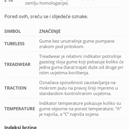
zemlju homologacije).
Pored ovih, sreću se i slijedeće oznake.
SIMBOL
ZNAČENJE
Gume bez unutrašnje gume pumpane
TUBELESS
zrakom pod pritiskom.
Treadwear je relativni indikator potrošnje
gazećeg sloja gume koji pokazuje koliko će
TREADWEAR
jedna guma (šara) trajati duže od druge pri
istim uvjetima korištenja.
Označava sposobnost zaustavljanja na
TRACTION
mokrom putu na pravoj liniji mjereno u
standardom kontroliranim uvjetima.
Indikator temperature pokazuje koliko su
TEMPERATURE
gume otporne na porast temperature. “A”
je najviša, a “C” najniža ocjena.
Indeksi brzine