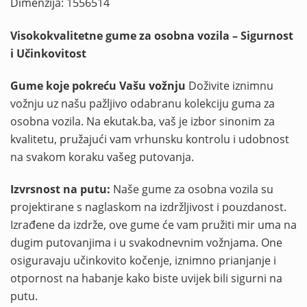
Dimenzija: 1556514
Visokokvalitetne gume za osobna vozila – Sigurnost
i Učinkovitost
Gume koje pokreću Vašu vožnju
Doživite iznimnu
vožnju uz našu pažljivo odabranu kolekciju guma za
osobna vozila. Na ekutak.ba, vaš je izbor sinonim za
kvalitetu, pružajući vam vrhunsku kontrolu i udobnost
na svakom koraku vašeg putovanja.
Izvrsnost na putu:
Naše gume za osobna vozila su
projektirane s naglaskom na izdržljivost i pouzdanost.
Izrađene da izdrže, ove gume će vam pružiti mir uma na
dugim putovanjima i u svakodnevnim vožnjama. One
osiguravaju učinkovito kočenje, iznimno prianjanje i
otpornost na habanje kako biste uvijek bili sigurni na
putu.