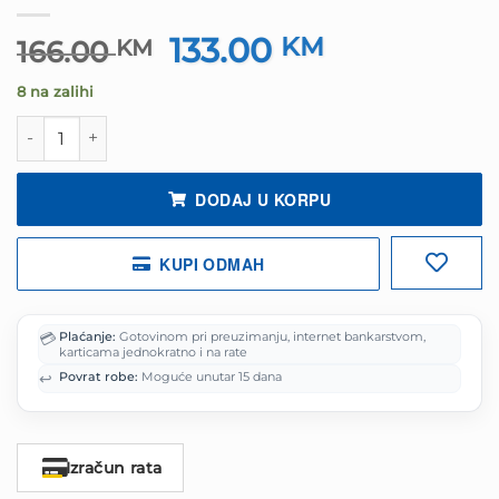
133.00
Izvorna
KM
Trenutna
166.00
KM
cijena
cijena
8 na zalihi
bila
je:
je:
133.00 KM.
Guma G185/60R15 88T XL POLARIS 6 BARUM količina
166.00 KM.
DODAJ U KORPU
KUPI ODMAH
💳
Plaćanje:
Gotovinom pri preuzimanju, internet bankarstvom,
karticama jednokratno i na rate
↩️
Povrat robe:
Moguće unutar 15 dana
Izračun rata