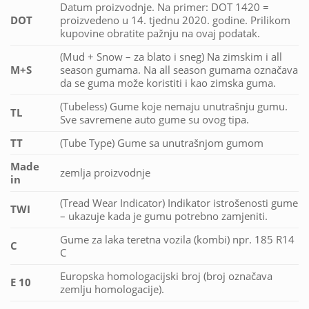
Datum proizvodnje. Na primer: DOT 1420 =
DOT
proizvedeno u 14. tjednu 2020. godine. Prilikom
kupovine obratite pažnju na ovaj podatak.
(Mud + Snow – za blato i sneg) Na zimskim i all
M+S
season gumama. Na all season gumama označava
da se guma može koristiti i kao zimska guma.
(Tubeless) Gume koje nemaju unutrašnju gumu.
TL
Sve savremene auto gume su ovog tipa.
TT
(Tube Type) Gume sa unutrašnjom gumom
Made
zemlja proizvodnje
in
(Tread Wear Indicator) Indikator istrošenosti gume
TWI
– ukazuje kada je gumu potrebno zamjeniti.
Gume za laka teretna vozila (kombi) npr. 185 R14
C
C
Europska homologacijski broj (broj označava
E 10
zemlju homologacije).