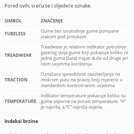
Pored ovih, sreću se i slijedeće oznake.
SIMBOL
ZNAČENJE
Gume bez unutrašnje gume pumpane
TUBELESS
zrakom pod pritiskom.
Treadwear je relativni indikator potrošnje
gazećeg sloja gume koji pokazuje koliko će
TREADWEAR
jedna guma (šara) trajati duže od druge pri
istim uvjetima korištenja.
Označava sposobnost zaustavljanja na
TRACTION
mokrom putu na pravoj liniji mjereno u
standardom kontroliranim uvjetima.
Indikator temperature pokazuje koliko su
TEMPERATURE
gume otporne na porast temperature. “A”
je najviša, a “C” najniža ocjena.
Indeksi brzine