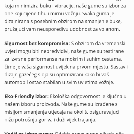
koja minimizira buku i vibracije, naše gume su izbor za
one koji cijene tihu i mirnu vožnju. Svaka guma je
dizajnirana s posebnim obzirom na smanjenje buke,
pružajući vam neusporedivu udobnost za volanom.
Sigurnost bez kompromisa:
S obzirom da vremenski
uvjeti mogu biti nepredvidivi, naše gume su testirane
za izvrsne performanse na mokrim i suhim cestama,
čime je vaša sigurnost uvijek na prvom mjestu. Sastav i
dizajn gazećeg sloja su optimizirani kako bi vaš
automobil ostao stabilan u svim uvjetima vožnje.
Eko-Friendly izbor:
Ekološka odgovornost je ključna u
našem izboru proizvoda. Naše gume su izrađene s
misijom smanjenja utjecaja na okoliš, osiguravajući
nižu potrošnju goriva i duži vijek trajanja.
Vodič za izbor guma:
Odabir prave gume nikada nije