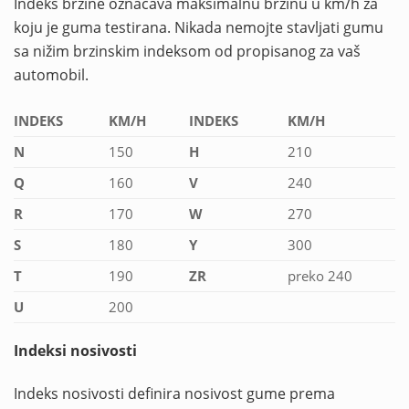
Indeks brzine označava maksimalnu brzinu u km/h za
koju je guma testirana. Nikada nemojte stavljati gumu
sa nižim brzinskim indeksom od propisanog za vaš
automobil.
INDEKS
KM/H
INDEKS
KM/H
N
150
H
210
Q
160
V
240
R
170
W
270
S
180
Y
300
T
190
ZR
preko 240
U
200
Indeksi nosivosti
Indeks nosivosti definira nosivost gume prema