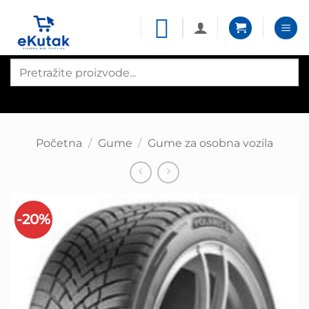
Skip
to
content
Products
search
Početna
/
Gume
/
Gume za osobna vozila
-20%