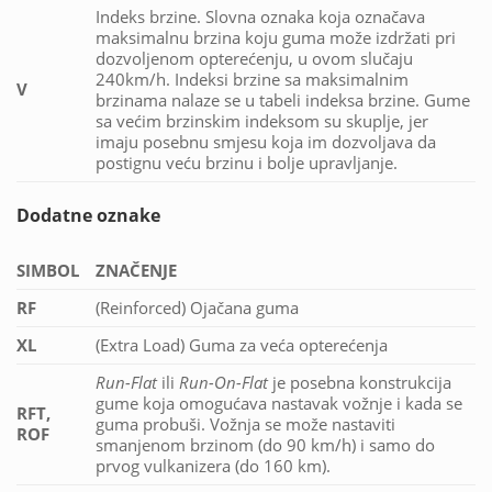
Indeks brzine. Slovna oznaka koja označava
maksimalnu brzina koju guma može izdržati pri
dozvoljenom opterećenju, u ovom slučaju
240km/h. Indeksi brzine sa maksimalnim
V
brzinama nalaze se u tabeli indeksa brzine. Gume
sa većim brzinskim indeksom su skuplje, jer
imaju posebnu smjesu koja im dozvoljava da
postignu veću brzinu i bolje upravljanje.
Dodatne oznake
SIMBOL
ZNAČENJE
RF
(Reinforced) Ojačana guma
XL
(Extra Load) Guma za veća opterećenja
Run-Flat
ili
Run-On-Flat
je posebna konstrukcija
gume koja omogućava nastavak vožnje i kada se
RFT,
guma probuši. Vožnja se može nastaviti
ROF
smanjenom brzinom (do 90 km/h) i samo do
prvog vulkanizera (do 160 km).