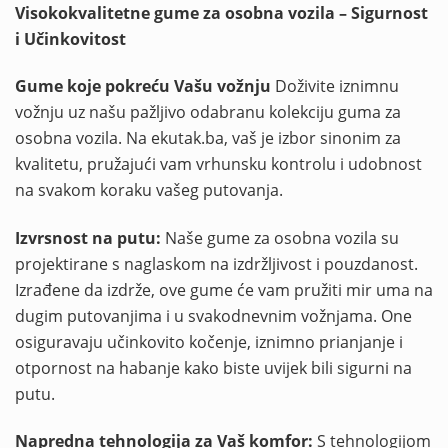
Visokokvalitetne gume za osobna vozila – Sigurnost
i Učinkovitost
Gume koje pokreću Vašu vožnju
Doživite iznimnu
vožnju uz našu pažljivo odabranu kolekciju guma za
osobna vozila. Na ekutak.ba, vaš je izbor sinonim za
kvalitetu, pružajući vam vrhunsku kontrolu i udobnost
na svakom koraku vašeg putovanja.
Izvrsnost na putu:
Naše gume za osobna vozila su
projektirane s naglaskom na izdržljivost i pouzdanost.
Izrađene da izdrže, ove gume će vam pružiti mir uma na
dugim putovanjima i u svakodnevnim vožnjama. One
osiguravaju učinkovito kočenje, iznimno prianjanje i
otpornost na habanje kako biste uvijek bili sigurni na
putu.
Napredna tehnologija za Vaš komfor:
S tehnologijom