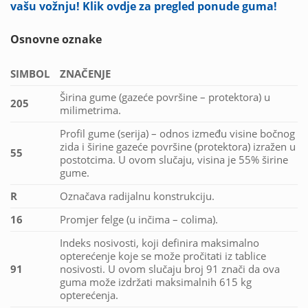
vašu vožnju! Klik ovdje za pregled ponude guma!
Osnovne oznake
SIMBOL
ZNAČENJE
Širina gume (gazeće površine – protektora) u
205
milimetrima.
Profil gume (serija) – odnos između visine bočnog
zida i širine gazeće površine (protektora) izražen u
55
postotcima. U ovom slučaju, visina je 55% širine
gume.
R
Označava radijalnu konstrukciju.
16
Promjer felge (u inčima – colima).
Indeks nosivosti, koji definira maksimalno
opterećenje koje se može pročitati iz tablice
91
nosivosti. U ovom slučaju broj 91 znači da ova
guma može izdržati maksimalnih 615 kg
opterećenja.