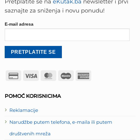
Pretplatite se na
eKutak.ba
newsletter i prvi
saznajte za sniženja i novu ponudu!
E-mail adresa
Credit
Visa
MasterCard
Maestro
American
Card
Express
2
POMOĆ KORISNICIMA
Reklamacije
Narudžbe putem telefona, e-maila ili putem
društvenih mreža