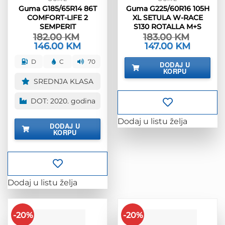
Guma G185/65R14 86T
Guma G225/60R16 105H
COMFORT-LIFE 2
XL SETULA W-RACE
SEMPERIT
S130 ROTALLA M+S
182.00
KM
183.00
KM
Izvorna
146.00
KM
Trenutna
Izvorna
147.00
KM
Trenutna
cijena
cijena
cijena
cijena
bila
je:
bila
je:
D
C
70
DODAJ U
je:
146.00 KM.
je:
147.00 KM
KORPU
182.00 KM.
183.00 KM.
SREDNJA KLASA
DOT: 2020. godina
Dodaj u listu želja
DODAJ U
KORPU
Dodaj u listu želja
-20%
-20%