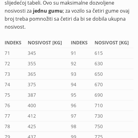
slijedećoj tabeli. Ovo su maksimalne dozvoljene
nosivosti za
jednu gumu
; za vozilo sa četiri gume ovaj
broj treba pomnožiti sa četiri da bi se dobila ukupna
nosivost.
INDEKS
NOSIVOST [KG]
INDEKS
NOSIVOST [KG]
71
345
91
615
72
355
92
630
73
365
93
650
74
375
94
670
75
387
95
690
76
400
96
710
77
412
97
730
78
425
98
750
79
437
99
775