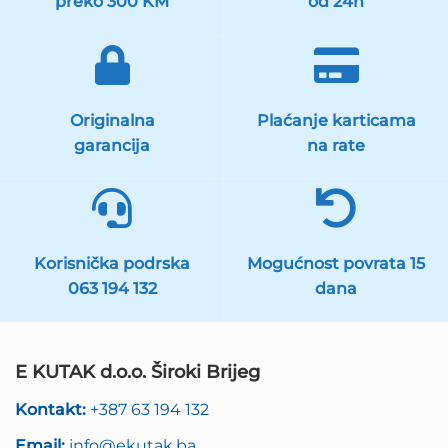
preko 300 KM
od 24h
Originalna
Plaćanje karticama
garancija
na rate
Korisnička podrska
Mogućnost povrata 15
063 194 132
dana
E KUTAK d.o.o. Široki Brijeg
Kontakt:
+387 63 194 132
Email:
info@ekutak.ba