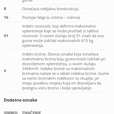
gume.
R
Označava radijalnu konstrukciju.
16
Promjer felge (u inčima – colima).
Indeks nosivosti, koji definira maksimalno
opterećenje koje se može pročitati iz tablice
91
nosivosti. U ovom slučaju broj 91 znači da ova
guma može izdržati maksimalnih 615 kg
opterećenja.
Indeks brzine. Slovna oznaka koja označava
maksimalnu brzina koju guma može izdržati pri
dozvoljenom opterećenju, u ovom slučaju
240km/h. Indeksi brzine sa maksimalnim
V
brzinama nalaze se u tabeli indeksa brzine. Gume
sa većim brzinskim indeksom su skuplje, jer
imaju posebnu smjesu koja im dozvoljava da
postignu veću brzinu i bolje upravljanje.
Dodatne oznake
SIMBOL
ZNAČENJE