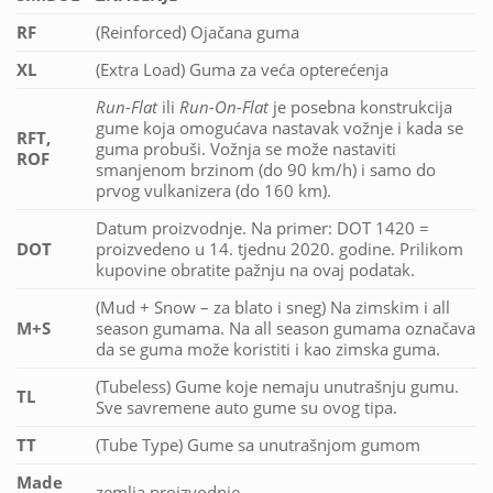
RF
(Reinforced) Ojačana guma
XL
(Extra Load) Guma za veća opterećenja
Run-Flat
ili
Run-On-Flat
je posebna konstrukcija
gume koja omogućava nastavak vožnje i kada se
RFT,
guma probuši. Vožnja se može nastaviti
ROF
smanjenom brzinom (do 90 km/h) i samo do
prvog vulkanizera (do 160 km).
Datum proizvodnje. Na primer: DOT 1420 =
DOT
proizvedeno u 14. tjednu 2020. godine. Prilikom
kupovine obratite pažnju na ovaj podatak.
(Mud + Snow – za blato i sneg) Na zimskim i all
M+S
season gumama. Na all season gumama označava
da se guma može koristiti i kao zimska guma.
(Tubeless) Gume koje nemaju unutrašnju gumu.
TL
Sve savremene auto gume su ovog tipa.
TT
(Tube Type) Gume sa unutrašnjom gumom
Made
zemlja proizvodnje