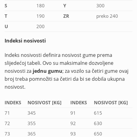
S
180
Y
300
T
190
ZR
preko 240
U
200
Indeksi nosivosti
Indeks nosivosti definira nosivost gume prema
slijedećoj tabeli. Ovo su maksimalne dozvoljene
nosivosti za
jednu gumu
; za vozilo sa četiri gume ovaj
broj treba pomnožiti sa četiri da bi se dobila ukupna
nosivost.
INDEKS
NOSIVOST [KG]
INDEKS
NOSIVOST [KG]
71
345
91
615
72
355
92
630
73
365
93
650