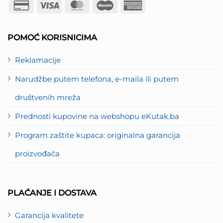
Credit
Visa
MasterCard
Maestro
American
Card
Express
2
POMOĆ KORISNICIMA
Reklamacije
Narudžbe putem telefona, e-maila ili putem
društvenih mreža
Prednosti kupovine na webshopu eKutak.ba
Program zaštite kupaca: originalna garancija
proizvođača
PLAĆANJE I DOSTAVA
Garancija kvalitete