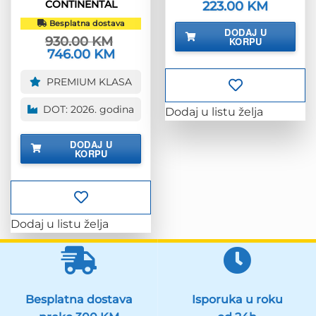
CONTINENTAL
Izvorna
223.00
KM
Trenutna
cijena
cijena
Besplatna dostava
bila
je:
DODAJ U
je:
223.00 KM
930.00
KM
KORPU
278.00 KM.
Izvorna
746.00
KM
Trenutna
cijena
cijena
bila
je:
PREMIUM KLASA
je:
746.00 KM.
930.00 KM.
DOT: 2026. godina
Dodaj u listu želja
DODAJ U
KORPU
Dodaj u listu želja
Besplatna dostava
Isporuka u roku