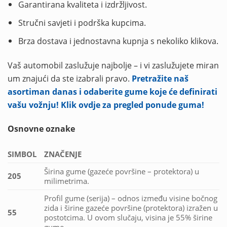
Garantirana kvaliteta i izdržljivost.
Stručni savjeti i podrška kupcima.
Brza dostava i jednostavna kupnja s nekoliko klikova.
Vaš automobil zaslužuje najbolje – i vi zaslužujete miran
um znajući da ste izabrali pravo.
Pretražite naš
asortiman danas i odaberite gume koje će definirati
vašu vožnju! Klik ovdje za pregled ponude guma!
Osnovne oznake
SIMBOL
ZNAČENJE
Širina gume (gazeće površine – protektora) u
205
milimetrima.
Profil gume (serija) – odnos između visine bočnog
zida i širine gazeće površine (protektora) izražen u
55
postotcima. U ovom slučaju, visina je 55% širine