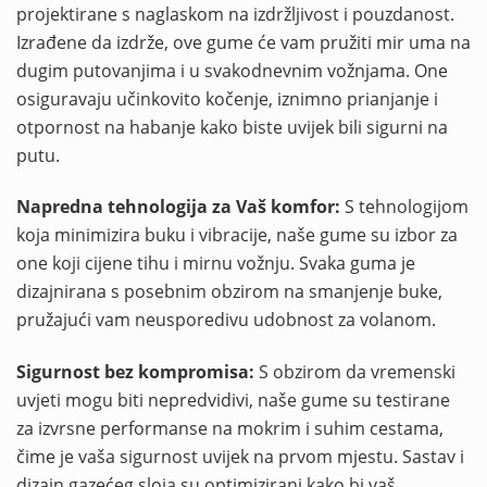
projektirane s naglaskom na izdržljivost i pouzdanost.
Izrađene da izdrže, ove gume će vam pružiti mir uma na
dugim putovanjima i u svakodnevnim vožnjama. One
osiguravaju učinkovito kočenje, iznimno prianjanje i
otpornost na habanje kako biste uvijek bili sigurni na
putu.
Napredna tehnologija za Vaš komfor:
S tehnologijom
koja minimizira buku i vibracije, naše gume su izbor za
one koji cijene tihu i mirnu vožnju. Svaka guma je
dizajnirana s posebnim obzirom na smanjenje buke,
pružajući vam neusporedivu udobnost za volanom.
Sigurnost bez kompromisa:
S obzirom da vremenski
uvjeti mogu biti nepredvidivi, naše gume su testirane
za izvrsne performanse na mokrim i suhim cestama,
čime je vaša sigurnost uvijek na prvom mjestu. Sastav i
dizajn gazećeg sloja su optimizirani kako bi vaš