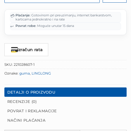
💳
Plaćanje:
Gotovinom pri preuzimanju, internet bankarstvom,
karticama jednokratno i na rate
↩️
Povrat robe:
Moguće unutar 15 dana
Izračun rata
SKU:
221028607-1
Oznake:
guma
,
LINGLONG
DETALJI O PROIZVODU
RECENZIJE (0)
POVRAT I REKLAMACIJE
NAČINI PLAĆANJA