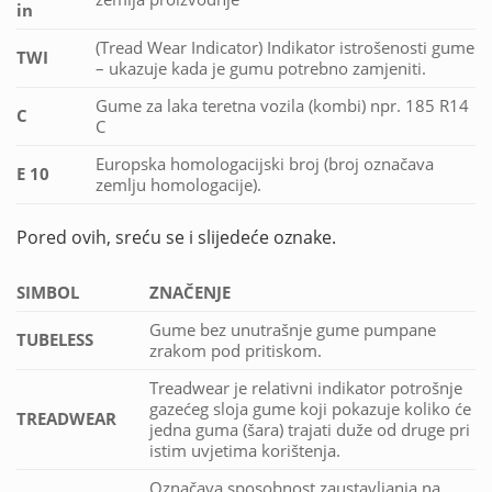
in
(Tread Wear Indicator) Indikator istrošenosti gume
TWI
– ukazuje kada je gumu potrebno zamjeniti.
Gume za laka teretna vozila (kombi) npr. 185 R14
C
C
Europska homologacijski broj (broj označava
E 10
zemlju homologacije).
Pored ovih, sreću se i slijedeće oznake.
SIMBOL
ZNAČENJE
Gume bez unutrašnje gume pumpane
TUBELESS
zrakom pod pritiskom.
Treadwear je relativni indikator potrošnje
gazećeg sloja gume koji pokazuje koliko će
TREADWEAR
jedna guma (šara) trajati duže od druge pri
istim uvjetima korištenja.
Označava sposobnost zaustavljanja na