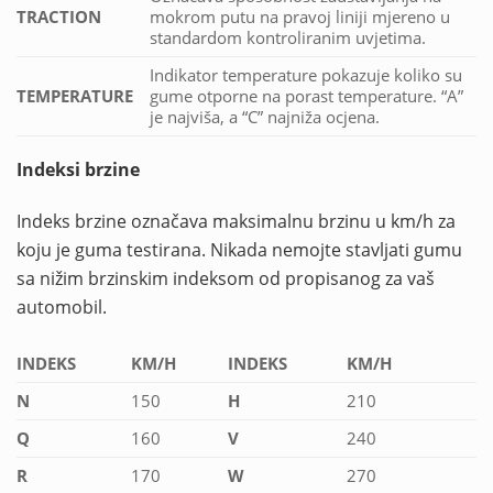
TRACTION
mokrom putu na pravoj liniji mjereno u
standardom kontroliranim uvjetima.
Indikator temperature pokazuje koliko su
TEMPERATURE
gume otporne na porast temperature. “A”
je najviša, a “C” najniža ocjena.
Indeksi brzine
Indeks brzine označava maksimalnu brzinu u km/h za
koju je guma testirana. Nikada nemojte stavljati gumu
sa nižim brzinskim indeksom od propisanog za vaš
automobil.
INDEKS
KM/H
INDEKS
KM/H
N
150
H
210
Q
160
V
240
R
170
W
270