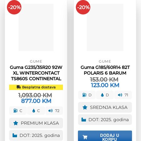
-20%
-20%
GUME
GUME
Guma G235/35R20 92W
Guma G185/60R14 82T
XL WINTERCONTACT
POLARIS 6 BARUM
TS860S CONTINENTAL
153.00
KM
Izvorna
123.00
KM
Trenutna
Besplatna dostava
cijena
cijena
bila
je:
1,093.00
KM
D
D
71
je:
123.00 KM
Izvorna
877.00
KM
Trenutna
153.00 KM.
cijena
cijena
SREDNJA KLASA
bila
je:
C
C
72
je:
877.00 KM.
1,093.00 KM.
DOT: 2025. godina
PREMIUM KLASA
DODAJ U
DOT: 2025. godina
KORPU