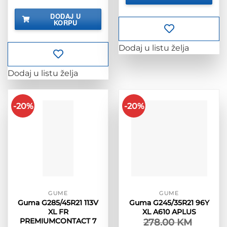
DODAJ U
KORPU
Dodaj u listu želja
Dodaj u listu želja
-20%
-20%
GUME
GUME
Guma G285/45R21 113V
Guma G245/35R21 96Y
XL FR
XL A610 APLUS
PREMIUMCONTACT 7
278.00
KM