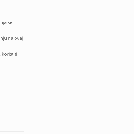
nja se
nju na ovaj
oristiti i