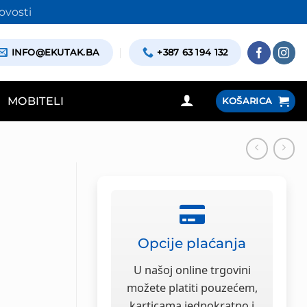
ovosti
INFO@EKUTAK.BA
+387 63 194 132
MOBITELI
KOŠARICA
Opcije plaćanja
U našoj online trgovini
možete platiti pouzećem,
karticama jednokratno i