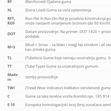
RF
(Reinforced) Ojačana guma
XL
(Extra Load) Guma za veća opterećenja
RFT,
Run-Flat
ili
Run-On-Flat
je posebna konstrukcija g
ROF
može nastaviti smanjenom brzinom (do 90 km/h) i
Datum proizvodnje. Na primer: DOT 1420 = proizve
DOT
podatak.
(Mud + Snow – za blato i sneg) Na zimskim i all 
M+S
kao zimska guma.
TL
(Tubeless) Gume koje nemaju unutrašnju gumu. S
TT
(Tube Type) Gume sa unutrašnjom gumom
Made
zemlja proizvodnje
in
TWI
(Tread Wear Indicator) Indikator istrošenosti gum
C
Gume za laka teretna vozila (kombi) npr. 185 R14
E 10
Europska homologacijski broj (broj označava zeml