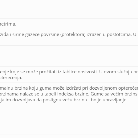
metrima.
zida i širine gazeće površine (protektora) izražen u postotcima. 
enje koje se može pročitati iz tablice nosivosti. U ovom slučaju br
terećenja.
imalnu brzina koju guma može izdržati pri dozvoljenom optereće
rzinama nalaze se u tabeli indeksa brzine. Gume sa većim brzin
a im dozvoljava da postignu veću brzinu i bolje upravljanje.