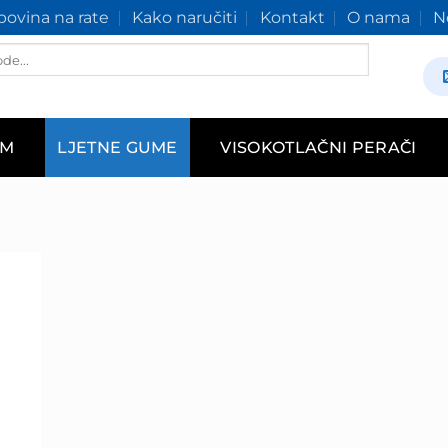
ovina na rate
Kako naručiti
Kontakt
O nama
N
AM
LJETNE GUME
VISOKOTLAČNI PERAČI