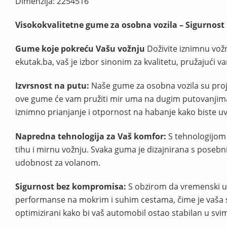
Dimenzija: 2254516
Visokokvalitetne gume za osobna vozila – Sigurnost 
Gume koje pokreću Vašu vožnju
Doživite iznimnu vožn
ekutak.ba, vaš je izbor sinonim za kvalitetu, pružajuć
Izvrsnost na putu:
Naše gume za osobna vozila su proje
ove gume će vam pružiti mir uma na dugim putovanjima
iznimno prianjanje i otpornost na habanje kako biste uvij
Napredna tehnologija za Vaš komfor:
S tehnologijom k
tihu i mirnu vožnju. Svaka guma je dizajnirana s pose
udobnost za volanom.
Sigurnost bez kompromisa:
S obzirom da vremenski uvj
performanse na mokrim i suhim cestama, čime je vaša si
optimizirani kako bi vaš automobil ostao stabilan u svi