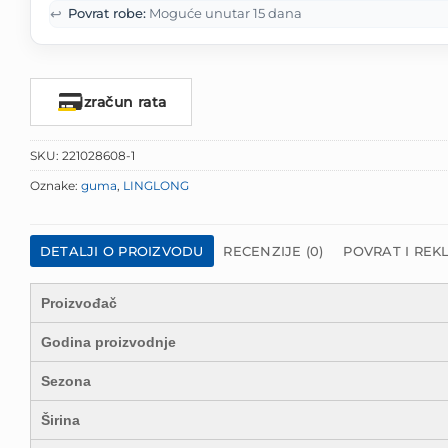
↩️
Povrat robe:
Moguće unutar 15 dana
Izračun rata
SKU:
221028608-1
Oznake:
guma
,
LINGLONG
DETALJI O PROIZVODU
RECENZIJE (0)
POVRAT I REK
Proizvođač
Godina proizvodnje
Sezona
Širina