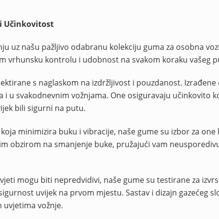
i Učinkovitost
ju uz našu pažljivo odabranu kolekciju guma za osobna vozi
i vam vrhunsku kontrolu i udobnost na svakom koraku vašeg p
ktirane s naglaskom na izdržljivost i pouzdanost. Izrađene 
 i u svakodnevnim vožnjama. One osiguravaju učinkovito k
ek bili sigurni na putu.
oja minimizira buku i vibracije, naše gume su izbor za one k
bnim obzirom na smanjenje buke, pružajući vam neusporediv
eti mogu biti nepredvidivi, naše gume su testirane za izvr
gurnost uvijek na prvom mjestu. Sastav i dizajn gazećeg sl
m uvjetima vožnje.