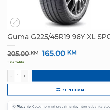
Guma G225/45R19 96Y XL S
165.00
Izvorna
KM
Trenutna
205.00
KM
cijena
cijena
5 na zalihi
bila
je:
je:
165.00 KM.
Guma G225/45R19 96Y XL SPORT MASTER LINGLONG ko
205.00 KM.
KUPI ODMAH
💳
Plaćanje:
Gotovinom pri preuzimanju, internet bankarstvo