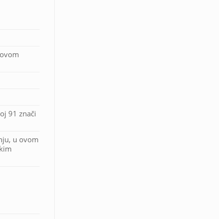
U ovom
oj 91 znači
nju, u ovom
skim