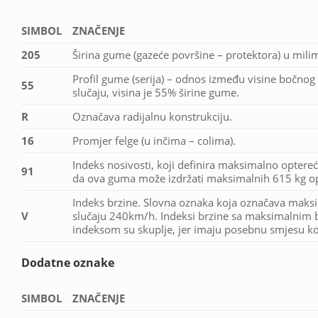
SIMBOL
ZNAČENJE
205
Širina gume (gazeće površine – protektora) u mili
Profil gume (serija) – odnos između visine bočnog 
55
slučaju, visina je 55% širine gume.
R
Označava radijalnu konstrukciju.
16
Promjer felge (u inčima – colima).
Indeks nosivosti, koji definira maksimalno optereć
91
da ova guma može izdržati maksimalnih 615 kg op
Indeks brzine. Slovna oznaka koja označava maks
V
slučaju 240km/h. Indeksi brzine sa maksimalnim b
indeksom su skuplje, jer imaju posebnu smjesu koj
Dodatne oznake
SIMBOL
ZNAČENJE