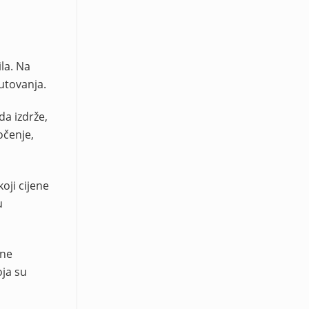
la. Na
utovanja.
da izdrže,
očenje,
oji cijene
u
sne
oja su