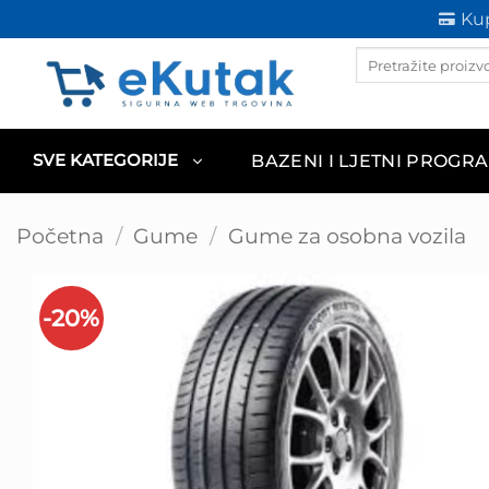
Skip
Kup
to
Products
content
search
BAZENI I LJETNI PROGR
SVE KATEGORIJE
Početna
/
Gume
/
Gume za osobna vozila
-20%