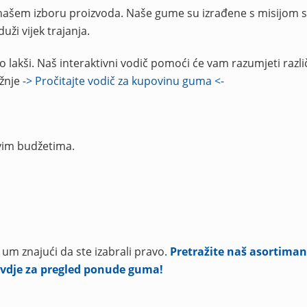
 našem izboru proizvoda. Naše gume su izrađene s misijom 
uži vijek trajanja.
lakši. Naš interaktivni vodič pomoći će vam razumjeti različ
ožnje
-> Pročitajte vodič za kupovinu guma <-
vim budžetima.
 um znajući da ste izabrali pravo.
Pretražite naš asortiman
 ovdje za pregled ponude guma!