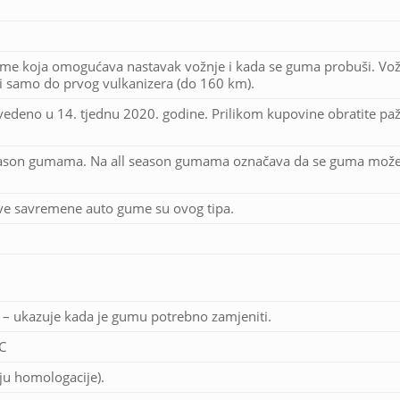
ume koja omogućava nastavak vožnje i kada se guma probuši. Vož
 samo do prvog vulkanizera (do 160 km).
deno u 14. tjednu 2020. godine. Prilikom kupovine obratite paž
season gumama. Na all season gumama označava da se guma može k
ve savremene auto gume su ovog tipa.
e – ukazuje kada je gumu potrebno zamjeniti.
 C
ju homologacije).