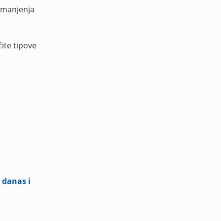
smanjenja
ite tipove
 danas i