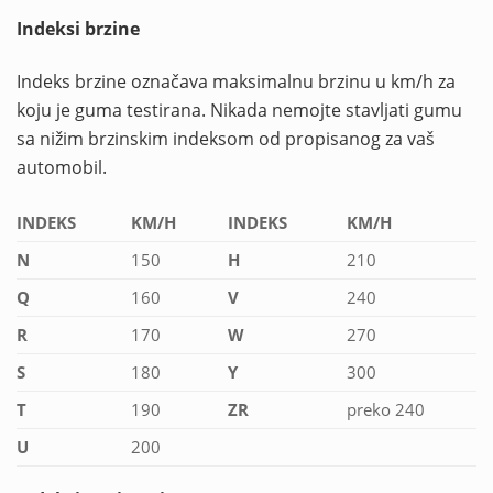
Indeksi brzine
Indeks brzine označava maksimalnu brzinu u km/h za
koju je guma testirana. Nikada nemojte stavljati gumu
sa nižim brzinskim indeksom od propisanog za vaš
automobil.
INDEKS
KM/H
INDEKS
KM/H
N
150
H
210
Q
160
V
240
R
170
W
270
S
180
Y
300
T
190
ZR
preko 240
U
200