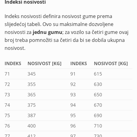
Indeksi nosivosti
Indeks nosivosti definira nosivost gume prema
slijedećoj tabeli. Ovo su maksimalne dozvoljene
nosivosti za
jednu gumu
; za vozilo sa četiri gume ovaj
broj treba pomnožiti sa četiri da bi se dobila ukupna
nosivost.
INDEKS
NOSIVOST [KG]
INDEKS
NOSIVOST [KG]
71
345
91
615
72
355
92
630
73
365
93
650
74
375
94
670
75
387
95
690
76
400
96
710
77
412
97
730