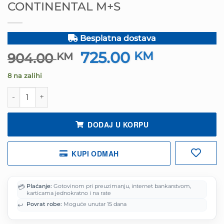
CONTINENTAL M+S
Besplatna dostava
725.00
Izvorna
KM
Trenutna
904.00
KM
cijena
cijena
8 na zalihi
bila
je:
je:
725.00 KM.
Guma G265/40R20 104W XL FR WINTERCONTACT 8S CON
904.00 KM.
DODAJ U KORPU
KUPI ODMAH
💳
Plaćanje:
Gotovinom pri preuzimanju, internet bankarstvom,
karticama jednokratno i na rate
↩️
Povrat robe:
Moguće unutar 15 dana