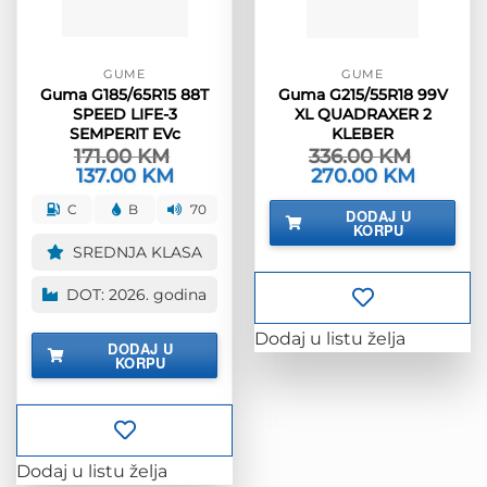
GUME
GUME
Guma G185/65R15 88T
Guma G215/55R18 99V
SPEED LIFE-3
XL QUADRAXER 2
SEMPERIT EVc
KLEBER
171.00
KM
336.00
KM
Izvorna
137.00
KM
Trenutna
Izvorna
270.00
KM
Trenutna
cijena
cijena
cijena
cijena
bila
je:
bila
je:
C
B
70
DODAJ U
je:
137.00 KM.
je:
270.00 K
KORPU
171.00 KM.
336.00 KM.
SREDNJA KLASA
DOT: 2026. godina
Dodaj u listu želja
DODAJ U
KORPU
Dodaj u listu želja