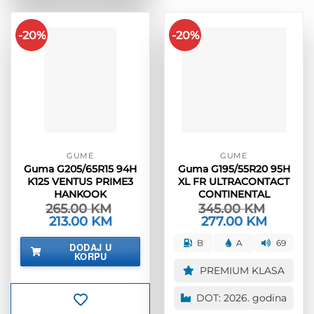
-20%
-20%
GUME
GUME
Guma G205/65R15 94H
Guma G195/55R20 95H
K125 VENTUS PRIME3
XL FR ULTRACONTACT
HANKOOK
CONTINENTAL
265.00
KM
345.00
KM
Izvorna
213.00
KM
Trenutna
Izvorna
277.00
KM
Trenutna
cijena
cijena
cijena
cijena
bila
je:
bila
je:
B
A
69
DODAJ U
je:
213.00 KM.
je:
277.00 KM
KORPU
265.00 KM.
345.00 KM.
PREMIUM KLASA
DOT: 2026. godina