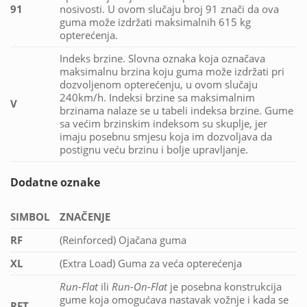
91
nosivosti. U ovom slučaju broj 91 znači da ova
guma može izdržati maksimalnih 615 kg
opterećenja.
Indeks brzine. Slovna oznaka koja označava
maksimalnu brzina koju guma može izdržati pri
dozvoljenom opterećenju, u ovom slučaju
240km/h. Indeksi brzine sa maksimalnim
V
brzinama nalaze se u tabeli indeksa brzine. Gume
sa većim brzinskim indeksom su skuplje, jer
imaju posebnu smjesu koja im dozvoljava da
postignu veću brzinu i bolje upravljanje.
Dodatne oznake
SIMBOL
ZNAČENJE
RF
(Reinforced) Ojačana guma
XL
(Extra Load) Guma za veća opterećenja
Run-Flat
ili
Run-On-Flat
je posebna konstrukcija
gume koja omogućava nastavak vožnje i kada se
RFT,