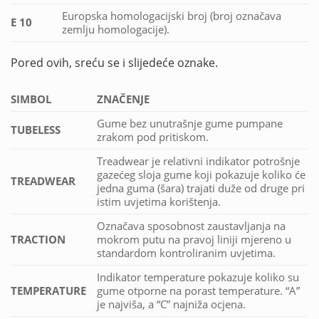
Europska homologacijski broj (broj označava
E 10
zemlju homologacije).
Pored ovih, sreću se i slijedeće oznake.
SIMBOL
ZNAČENJE
Gume bez unutrašnje gume pumpane
TUBELESS
zrakom pod pritiskom.
Treadwear je relativni indikator potrošnje
gazećeg sloja gume koji pokazuje koliko će
TREADWEAR
jedna guma (šara) trajati duže od druge pri
istim uvjetima korištenja.
Označava sposobnost zaustavljanja na
TRACTION
mokrom putu na pravoj liniji mjereno u
standardom kontroliranim uvjetima.
Indikator temperature pokazuje koliko su
TEMPERATURE
gume otporne na porast temperature. “A”
je najviša, a “C” najniža ocjena.