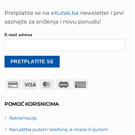
Pretplatite se na
eKutak.ba
newsletter i prvi
saznajte za sniženja i novu ponudu!
E-mail adresa
Credit
Visa
MasterCard
Maestro
American
Card
Express
2
POMOĆ KORISNICIMA
Reklamacije
Narudžbe putem telefona, e-maila ili putem