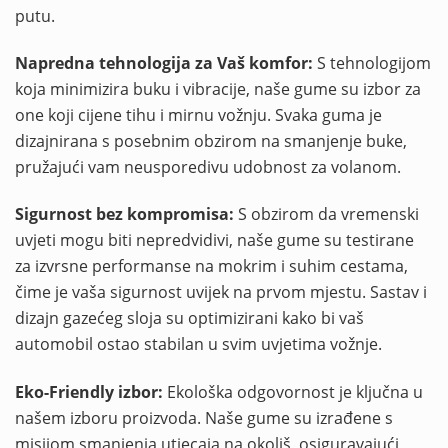
putu.
Napredna tehnologija za Vaš komfor:
S tehnologijom
koja minimizira buku i vibracije, naše gume su izbor za
one koji cijene tihu i mirnu vožnju. Svaka guma je
dizajnirana s posebnim obzirom na smanjenje buke,
pružajući vam neusporedivu udobnost za volanom.
Sigurnost bez kompromisa:
S obzirom da vremenski
uvjeti mogu biti nepredvidivi, naše gume su testirane
za izvrsne performanse na mokrim i suhim cestama,
čime je vaša sigurnost uvijek na prvom mjestu. Sastav i
dizajn gazećeg sloja su optimizirani kako bi vaš
automobil ostao stabilan u svim uvjetima vožnje.
Eko-Friendly izbor:
Ekološka odgovornost je ključna u
našem izboru proizvoda. Naše gume su izrađene s
misijom smanjenja utjecaja na okoliš, osiguravajući