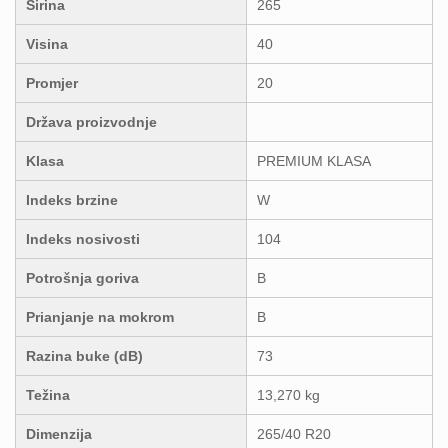
Širina
265
Visina
40
Promjer
20
Država proizvodnje
Klasa
PREMIUM KLASA
Indeks brzine
W
Indeks nosivosti
104
Potrošnja goriva
B
Prianjanje na mokrom
B
Razina buke (dB)
73
Težina
13,270 kg
Dimenzija
265/40 R20