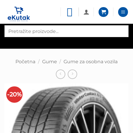
Skip
to
content
Products
search
Početna
/
Gume
/
Gume za osobna vozila
-20%