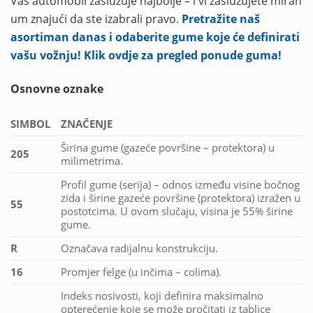
Vaš automobil zaslužuje najbolje – i vi zaslužujete miran
um znajući da ste izabrali pravo.
Pretražite naš
asortiman danas i odaberite gume koje će definirati
vašu vožnju! Klik ovdje za pregled ponude guma!
Osnovne oznake
SIMBOL
ZNAČENJE
Širina gume (gazeće površine – protektora) u
205
milimetrima.
Profil gume (serija) – odnos između visine bočnog
zida i širine gazeće površine (protektora) izražen u
55
postotcima. U ovom slučaju, visina je 55% širine
gume.
R
Označava radijalnu konstrukciju.
16
Promjer felge (u inčima – colima).
Indeks nosivosti, koji definira maksimalno
opterećenje koje se može pročitati iz tablice