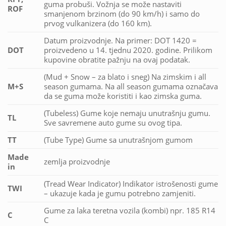
guma probuši. Vožnja se može nastaviti
ROF
smanjenom brzinom (do 90 km/h) i samo do
prvog vulkanizera (do 160 km).
Datum proizvodnje. Na primer: DOT 1420 =
DOT
proizvedeno u 14. tjednu 2020. godine. Prilikom
kupovine obratite pažnju na ovaj podatak.
(Mud + Snow – za blato i sneg) Na zimskim i all
M+S
season gumama. Na all season gumama označava
da se guma može koristiti i kao zimska guma.
(Tubeless) Gume koje nemaju unutrašnju gumu.
TL
Sve savremene auto gume su ovog tipa.
TT
(Tube Type) Gume sa unutrašnjom gumom
Made
zemlja proizvodnje
in
(Tread Wear Indicator) Indikator istrošenosti gume
TWI
– ukazuje kada je gumu potrebno zamjeniti.
Gume za laka teretna vozila (kombi) npr. 185 R14
C
C