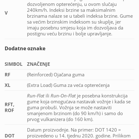
dozvoljenom opterećenju, u ovom slučaju
240km/h. Indeksi brzine sa maksimalnim
V
brzinama nalaze se u tabeli indeksa brzine. Gume
sa većim brzinskim indeksom su skuplje, jer
imaju posebnu smjesu koja im dozvoljava da
postignu veću brzinu i bolje upravljanje.
Dodatne oznake
SIMBOL
ZNAČENJE
RF
(Reinforced) Ojačana guma
XL
(Extra Load) Guma za veća opterećenja
Run-Flat
ili
Run-On-Flat
je posebna konstrukcija
gume koja omogućava nastavak vožnje i kada se
RFT,
guma probuši. Vožnja se može nastaviti
ROF
smanjenom brzinom (do 90 km/h) i samo do
prvog vulkanizera (do 160 km).
Datum proizvodnje. Na primer: DOT 1420 =
DOT
proizvedeno u 14. tjednu 2020. godine. Prilikom