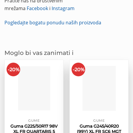
Pratite nas na društvenim
mrežama
Facebook
i
Instagram
Pogledajte bogatu ponudu naših proizvoda
Moglo bi vas zanimati i
-20%
-20%
GUME
GUME
Guma G225/50R17 98V
Guma G245/40R20
XL FR QUARTARIS 5
(99Y) XL FR SC6 MGT