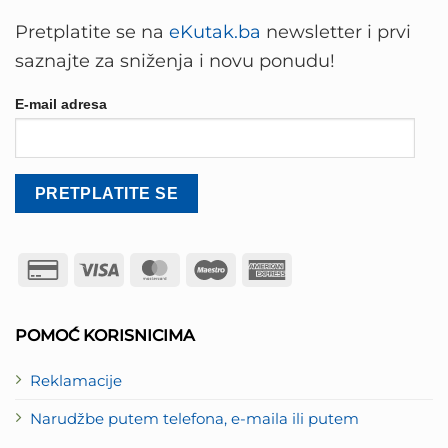
Pretplatite se na
eKutak.ba
newsletter i prvi
saznajte za sniženja i novu ponudu!
E-mail adresa
Credit
Visa
MasterCard
Maestro
American
Card
Express
2
POMOĆ KORISNICIMA
Reklamacije
Narudžbe putem telefona, e-maila ili putem