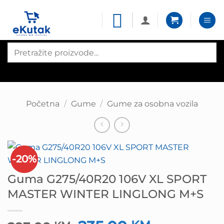
Skip
to
content
Products
search
Početna
/
Gume
/
Gume za osobna vozila
-20%
Guma G275/40R20 106V XL SPORT
MASTER WINTER LINGLONG M+S