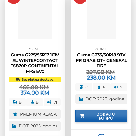
GUME
GUME
Guma G225/55R17 101V
Guma G235/50R18 97V
XL WINTERCONTACT
FR GRAB GT+ GENERAL
TS870P CONTINENTAL
TIRE
M+S EVc
297.00
KM
Izvorna
238.00
KM
Trenutna
Besplatna dostava
cijena
cijena
bila
je:
466.00
KM
C
A
71
je:
238.00 K
Izvorna
374.00
KM
Trenutna
297.00 KM.
cijena
cijena
DOT: 2023. godina
bila
je:
B
B
71
je:
374.00 KM.
466.00 KM.
DODAJ U
PREMIUM KLASA
KORPU
DOT: 2025. godina