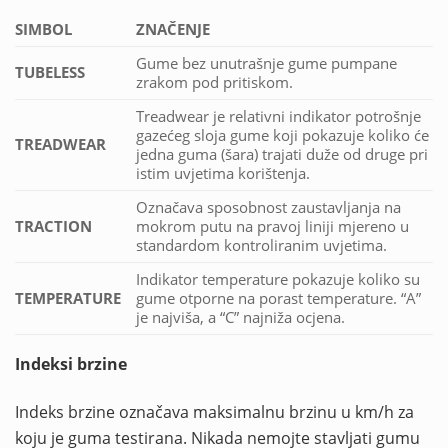
SIMBOL
ZNAČENJE
Gume bez unutrašnje gume pumpane
TUBELESS
zrakom pod pritiskom.
Treadwear je relativni indikator potrošnje
gazećeg sloja gume koji pokazuje koliko će
TREADWEAR
jedna guma (šara) trajati duže od druge pri
istim uvjetima korištenja.
Označava sposobnost zaustavljanja na
TRACTION
mokrom putu na pravoj liniji mjereno u
standardom kontroliranim uvjetima.
Indikator temperature pokazuje koliko su
TEMPERATURE
gume otporne na porast temperature. “A”
je najviša, a “C” najniža ocjena.
Indeksi brzine
Indeks brzine označava maksimalnu brzinu u km/h za
koju je guma testirana. Nikada nemojte stavljati gumu