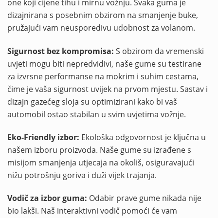
one koji cijene tihu i mirnu vožnju. Svaka guma je
dizajnirana s posebnim obzirom na smanjenje buke,
pružajući vam neusporedivu udobnost za volanom.
Sigurnost bez kompromisa:
S obzirom da vremenski
uvjeti mogu biti nepredvidivi, naše gume su testirane
za izvrsne performanse na mokrim i suhim cestama,
čime je vaša sigurnost uvijek na prvom mjestu. Sastav i
dizajn gazećeg sloja su optimizirani kako bi vaš
automobil ostao stabilan u svim uvjetima vožnje.
Eko-Friendly izbor:
Ekološka odgovornost je ključna u
našem izboru proizvoda. Naše gume su izrađene s
misijom smanjenja utjecaja na okoliš, osiguravajući
nižu potrošnju goriva i duži vijek trajanja.
Vodič za izbor guma:
Odabir prave gume nikada nije
bio lakši. Naš interaktivni vodič pomoći će vam