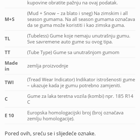
kupovine obratite pažnju na ovaj podatak.
(Mud + Snow – za blato i sneg) Na zimskim i all
M+S
season gumama. Na all season gumama označava
da se guma može koristiti i kao zimska guma.
(Tubeless) Gume koje nemaju unutrašnju gumu.
TL
Sve savremene auto gume su ovog tipa.
TT
(Tube Type) Gume sa unutrašnjom gumom
Made
zemlja proizvodnje
in
(Tread Wear Indicator) Indikator istrošenosti gume
TWI
– ukazuje kada je gumu potrebno zamjeniti.
Gume za laka teretna vozila (kombi) npr. 185 R14
C
C
Europska homologacijski broj (broj označava
E 10
zemlju homologacije).
Pored ovih, sreću se i slijedeće oznake.