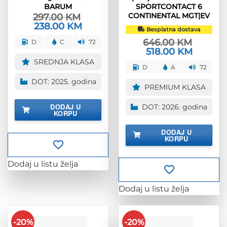
BARUM
SPORTCONTACT 6
CONTINENTAL MGT|EV
297.00
KM
Izvorna
238.00
KM
Trenutna
Besplatna dostava
cijena
cijena
bila
je:
646.00
KM
D
C
72
je:
238.00 KM.
Izvorna
518.00
KM
Trenutna
297.00 KM.
cijena
cijena
SREDNJA KLASA
bila
je:
D
A
72
je:
518.00 KM
646.00 KM.
DOT: 2025. godina
PREMIUM KLASA
DODAJ U
DOT: 2026. godina
KORPU
DODAJ U
KORPU
Dodaj u listu želja
Dodaj u listu želja
-20%
-20%