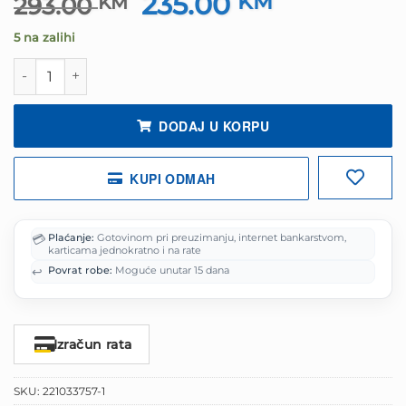
235.00
Izvorna
KM
Trenutna
293.00
KM
cijena
cijena
5 na zalihi
bila
je:
je:
235.00 KM.
Guma G275/40R20 106V XL SPORT MASTER WINTER LIN
293.00 KM.
DODAJ U KORPU
KUPI ODMAH
💳
Plaćanje:
Gotovinom pri preuzimanju, internet bankarstvom,
karticama jednokratno i na rate
↩️
Povrat robe:
Moguće unutar 15 dana
Izračun rata
SKU:
221033757-1