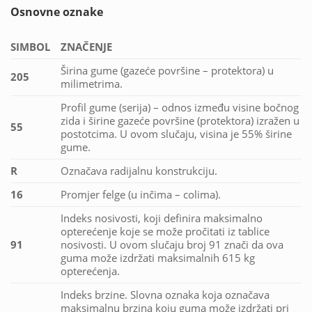
Osnovne oznake
SIMBOL
ZNAČENJE
Širina gume (gazeće površine – protektora) u
205
milimetrima.
Profil gume (serija) – odnos između visine bočnog
zida i širine gazeće površine (protektora) izražen u
55
postotcima. U ovom slučaju, visina je 55% širine
gume.
R
Označava radijalnu konstrukciju.
16
Promjer felge (u inčima – colima).
Indeks nosivosti, koji definira maksimalno
opterećenje koje se može pročitati iz tablice
91
nosivosti. U ovom slučaju broj 91 znači da ova
guma može izdržati maksimalnih 615 kg
opterećenja.
Indeks brzine. Slovna oznaka koja označava
maksimalnu brzina koju guma može izdržati pri