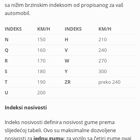
sa nižim brzinskim indeksom od propisanog za vaš
automobil.
INDEKS
KM/H
INDEKS
KM/H
N
150
H
210
Q
160
V
240
R
170
W
270
S
180
Y
300
T
190
ZR
preko 240
U
200
Indeksi nosivosti
Indeks nosivosti definira nosivost gume prema
slijedećoj tabeli. Ovo su maksimalne dozvoljene
nosivosti za
jednu gumu
; za vozilo sa četiri gume ovaj