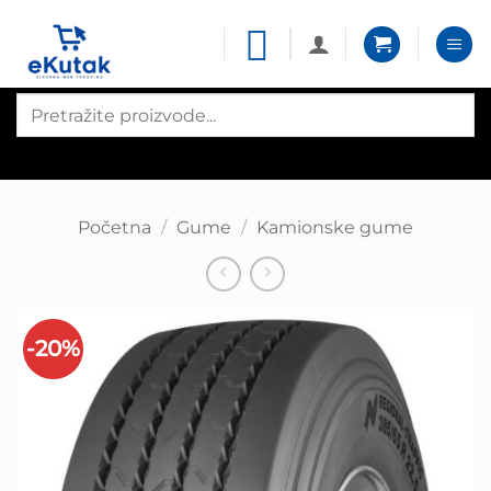
Skip
to
content
Products
search
Početna
/
Gume
/
Kamionske gume
-20%