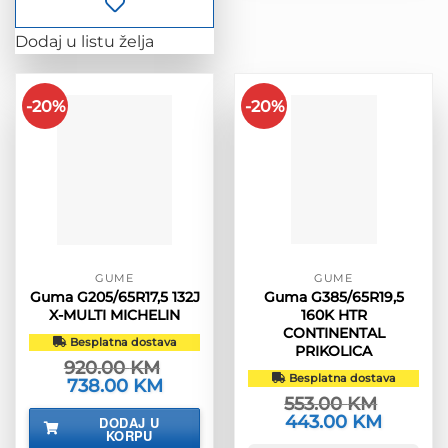
Dodaj u listu želja
-20%
-20%
GUME
GUME
Guma G205/65R17,5 132J
Guma G385/65R19,5
X-MULTI MICHELIN
160K HTR
CONTINENTAL
Besplatna dostava
PRIKOLICA
920.00
KM
Besplatna dostava
Izvorna
738.00
KM
Trenutna
cijena
cijena
553.00
KM
bila
je:
Izvorna
443.00
KM
Trenutna
DODAJ U
je:
738.00 KM.
cijena
cijena
KORPU
920.00 KM.
bila
je: