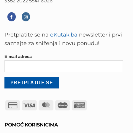
3382 2022 5541 6026
Pretplatite se na
eKutak.ba
newsletter i prvi
saznajte za sniženja i novu ponudu!
E-mail adresa
Credit
Visa
MasterCard
Maestro
American
Card
Express
2
POMOĆ KORISNICIMA