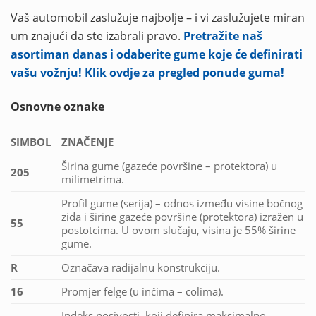
Vaš automobil zaslužuje najbolje – i vi zaslužujete miran
um znajući da ste izabrali pravo.
Pretražite naš
asortiman danas i odaberite gume koje će definirati
vašu vožnju! Klik ovdje za pregled ponude guma!
Osnovne oznake
SIMBOL
ZNAČENJE
Širina gume (gazeće površine – protektora) u
205
milimetrima.
Profil gume (serija) – odnos između visine bočnog
zida i širine gazeće površine (protektora) izražen u
55
postotcima. U ovom slučaju, visina je 55% širine
gume.
R
Označava radijalnu konstrukciju.
16
Promjer felge (u inčima – colima).
Indeks nosivosti, koji definira maksimalno