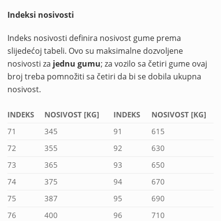
Indeksi nosivosti
Indeks nosivosti definira nosivost gume prema
slijedećoj tabeli. Ovo su maksimalne dozvoljene
nosivosti za
jednu gumu
; za vozilo sa četiri gume ovaj
broj treba pomnožiti sa četiri da bi se dobila ukupna
nosivost.
INDEKS
NOSIVOST [KG]
INDEKS
NOSIVOST [KG]
71
345
91
615
72
355
92
630
73
365
93
650
74
375
94
670
75
387
95
690
76
400
96
710