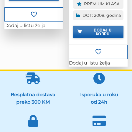
PREMIUM KLASA
je:
443.00 K
553.00 KM.
DOT: 2008. godina
Dodaj u listu želja
DODAJ U
KORPU
Dodaj u listu želja
Besplatna dostava
Isporuka u roku
preko 300 KM
od 24h