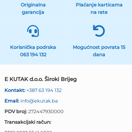
Originalna
Plaćanje karticama
garancija
na rate
Korisnička podrska
Mogućnost povrata 15
063 194 132
dana
E KUTAK d.o.o. Široki Brijeg
Kontakt:
+387 63 194 132
Email:
info@ekutak.ba
PDV broj:
272447930000
Transakcijski račun: