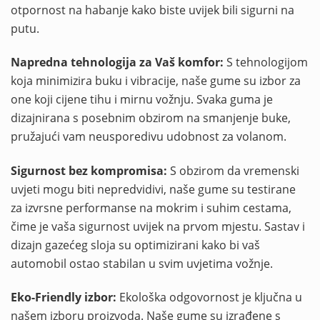
otpornost na habanje kako biste uvijek bili sigurni na
putu.
Napredna tehnologija za Vaš komfor:
S tehnologijom
koja minimizira buku i vibracije, naše gume su izbor za
one koji cijene tihu i mirnu vožnju. Svaka guma je
dizajnirana s posebnim obzirom na smanjenje buke,
pružajući vam neusporedivu udobnost za volanom.
Sigurnost bez kompromisa:
S obzirom da vremenski
uvjeti mogu biti nepredvidivi, naše gume su testirane
za izvrsne performanse na mokrim i suhim cestama,
čime je vaša sigurnost uvijek na prvom mjestu. Sastav i
dizajn gazećeg sloja su optimizirani kako bi vaš
automobil ostao stabilan u svim uvjetima vožnje.
Eko-Friendly izbor:
Ekološka odgovornost je ključna u
našem izboru proizvoda. Naše gume su izrađene s