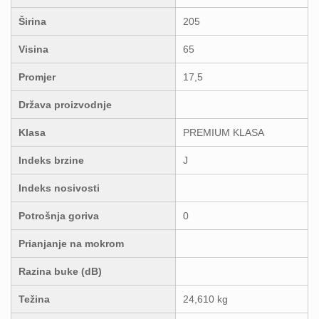
Širina
205
Visina
65
Promjer
17,5
Država proizvodnje
Klasa
PREMIUM KLASA
Indeks brzine
J
Indeks nosivosti
Potrošnja goriva
0
Prianjanje na mokrom
Razina buke (dB)
Težina
24,610 kg