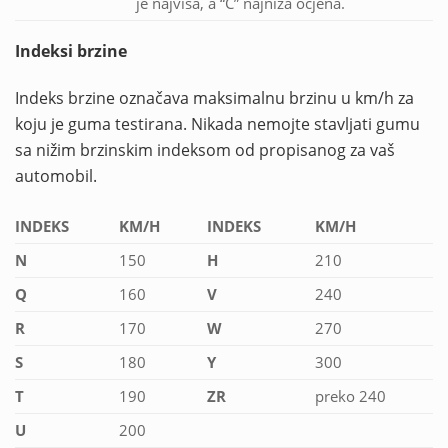
je najviša, a “C” najniža ocjena.
Indeksi brzine
Indeks brzine označava maksimalnu brzinu u km/h za
koju je guma testirana. Nikada nemojte stavljati gumu
sa nižim brzinskim indeksom od propisanog za vaš
automobil.
INDEKS
KM/H
INDEKS
KM/H
N
150
H
210
Q
160
V
240
R
170
W
270
S
180
Y
300
T
190
ZR
preko 240
U
200