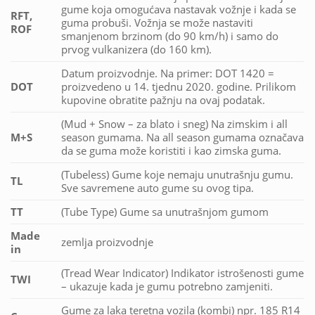
gume koja omogućava nastavak vožnje i kada se
RFT,
guma probuši. Vožnja se može nastaviti
ROF
smanjenom brzinom (do 90 km/h) i samo do
prvog vulkanizera (do 160 km).
Datum proizvodnje. Na primer: DOT 1420 =
DOT
proizvedeno u 14. tjednu 2020. godine. Prilikom
kupovine obratite pažnju na ovaj podatak.
(Mud + Snow – za blato i sneg) Na zimskim i all
M+S
season gumama. Na all season gumama označava
da se guma može koristiti i kao zimska guma.
(Tubeless) Gume koje nemaju unutrašnju gumu.
TL
Sve savremene auto gume su ovog tipa.
TT
(Tube Type) Gume sa unutrašnjom gumom
Made
zemlja proizvodnje
in
(Tread Wear Indicator) Indikator istrošenosti gume
TWI
– ukazuje kada je gumu potrebno zamjeniti.
Gume za laka teretna vozila (kombi) npr. 185 R14