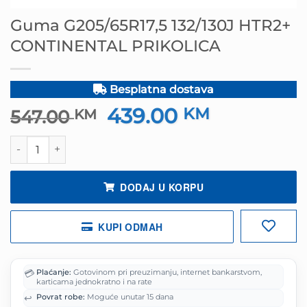
Guma G205/65R17,5 132/130J HTR2+
CONTINENTAL PRIKOLICA
Besplatna dostava
439.00
Izvorna
KM
Trenutna
547.00
KM
cijena
cijena
Guma G205/65R17,5 132/130J HTR2+ CONTINENTAL PRIKO
bila
je:
je:
439.00 KM.
547.00 KM.
DODAJ U KORPU
KUPI ODMAH
💳
Plaćanje:
Gotovinom pri preuzimanju, internet bankarstvom,
karticama jednokratno i na rate
↩️
Povrat robe:
Moguće unutar 15 dana