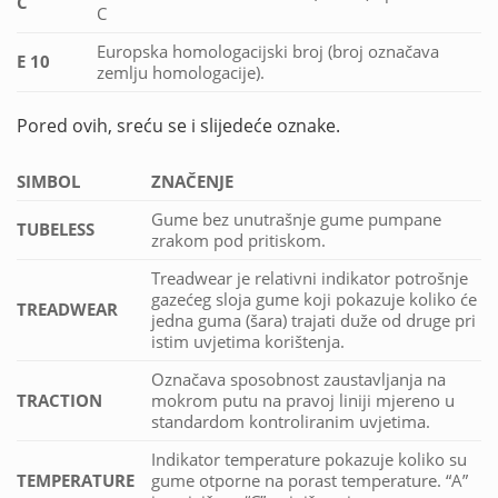
C
C
Europska homologacijski broj (broj označava
E 10
zemlju homologacije).
Pored ovih, sreću se i slijedeće oznake.
SIMBOL
ZNAČENJE
Gume bez unutrašnje gume pumpane
TUBELESS
zrakom pod pritiskom.
Treadwear je relativni indikator potrošnje
gazećeg sloja gume koji pokazuje koliko će
TREADWEAR
jedna guma (šara) trajati duže od druge pri
istim uvjetima korištenja.
Označava sposobnost zaustavljanja na
TRACTION
mokrom putu na pravoj liniji mjereno u
standardom kontroliranim uvjetima.
Indikator temperature pokazuje koliko su
TEMPERATURE
gume otporne na porast temperature. “A”