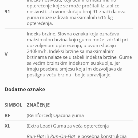
opterećenje koje se može pročitati iz tablice
91
nosivosti. U ovom slučaju broj 91 znači da ova
guma može izdržati maksimalnih 615 kg
opterećenja.
Indeks brzine. Slovna oznaka koja označava
maksimalnu brzina koju guma može izdržati pri
dozvoljenom opterećenju, u ovom slučaju
240km/h. Indeksi brzine sa maksimalnim
V
brzinama nalaze se u tabeli indeksa brzine. Gume
sa većim brzinskim indeksom su skuplje, jer
imaju posebnu smjesu koja im dozvoljava da
postignu veću brzinu i bolje upravljanje.
Dodatne oznake
SIMBOL
ZNAČENJE
RF
(Reinforced) Ojačana guma
XL
(Extra Load) Guma za veća opterećenja
Run-Flat
ili
Run-On-Flat
je posebna konstrukcija