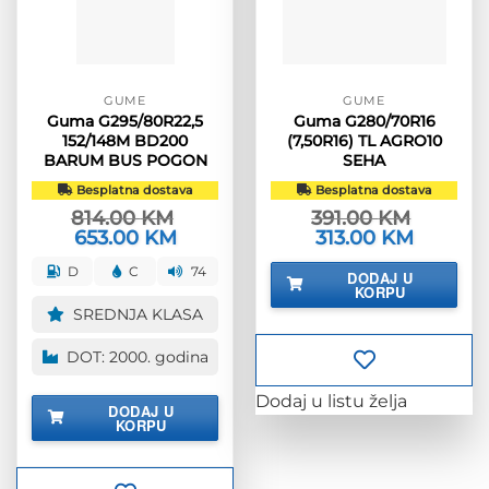
GUME
GUME
Guma G295/80R22,5
Guma G280/70R16
152/148M BD200
(7,50R16) TL AGRO10
BARUM BUS POGON
SEHA
Besplatna dostava
Besplatna dostava
814.00
KM
391.00
KM
Izvorna
653.00
KM
Trenutna
Izvorna
313.00
KM
Trenutna
cijena
cijena
cijena
cijena
bila
je:
bila
je:
D
C
74
DODAJ U
je:
653.00 KM.
je:
313.00 KM
KORPU
814.00 KM.
391.00 KM.
SREDNJA KLASA
DOT: 2000. godina
Dodaj u listu želja
DODAJ U
KORPU