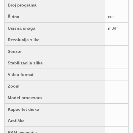
Broj programa
Širina
cm
Usisna snaga
m3/h
Rezolucija slike
Senzor
Stabilizacija slike
Video format
Zoom
Model procesora
Kapacitet diska
Grafička
RAM memorija