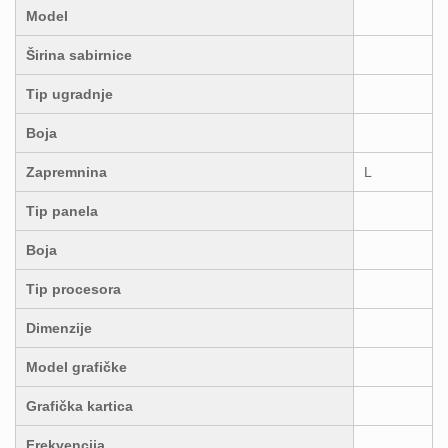
Model
Širina sabirnice
Tip ugradnje
Boja
Zapremnina
L
Tip panela
Boja
Tip procesora
Dimenzije
Model grafičke
Grafička kartica
Frekvencija