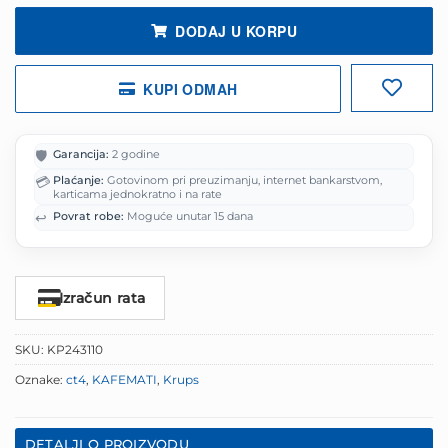
DODAJ U KORPU
KUPI ODMAH
🛡️
Garancija:
2 godine
💳
Plaćanje:
Gotovinom pri preuzimanju, internet bankarstvom,
karticama jednokratno i na rate
↩️
Povrat robe:
Moguće unutar 15 dana
Izračun rata
SKU:
KP243110
Oznake:
ct4
,
KAFEMATI
,
Krups
DETALJI O PROIZVODU