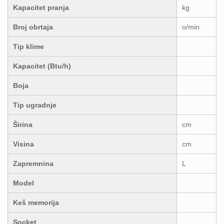
Kapacitet pranja
kg
Broj obrtaja
o/min
Tip klime
Kapacitet (Btu/h)
Boja
Tip ugradnje
Širina
cm
Visina
cm
Zapremnina
L
Model
Keš memorija
Socket