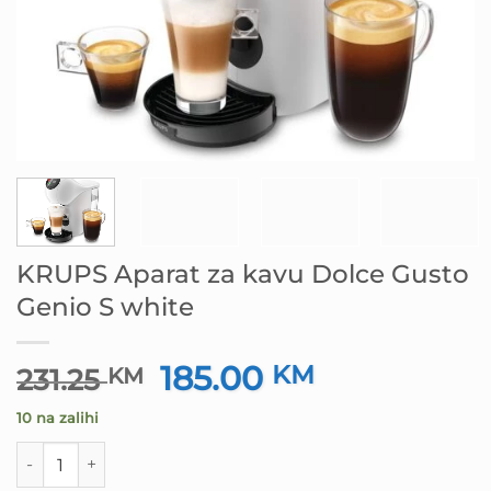
KRUPS Aparat za kavu Dolce Gusto
Genio S white
185.00
Izvorna
KM
Trenutna
231.25
KM
cijena
cijena
10 na zalihi
bila
je:
je:
185.00 KM.
KRUPS Aparat za kavu Dolce Gusto Genio S white količin
231.25 KM.