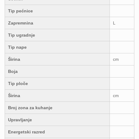
Tip pećnice
Zapremnina
L
Tip ugradnje
Tip nape
Širina
cm
Boja
Tip ploče
Širina
cm
Broj zona za kuhanje
Upravljanje
Energetski razred