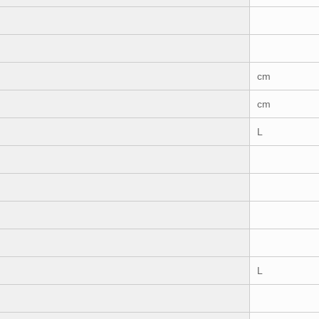
cm
cm
L
L