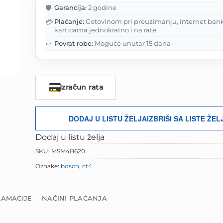
je:
145.00 K
🛡️
Garancija:
2 godine
181.25 KM.
💳
Plaćanje:
Gotovinom pri preuzimanju, internet ban
karticama jednokratno i na rate
↩️
Povrat robe:
Moguće unutar 15 dana
Izračun rata
DODAJ U LISTU ŽELJA
IZBRIŠI SA LISTE ŽEL
Dodaj u listu želja
SKU:
MSM4B620
Oznake:
bosch
,
ct4
LAMACIJE
NAČINI PLAĆANJA