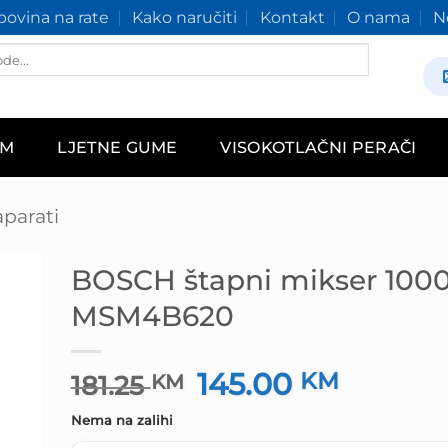
ovina na rate
Kako naručiti
Kontakt
O nama
N
AM
LJETNE GUME
VISOKOTLAČNI PERAČI
aparati
BOSCH štapni mikser 10
MSM4B620
145.00
Izvorna
KM
Trenutn
181.25
KM
cijena
cijena
Nema na zalihi
bila
je: