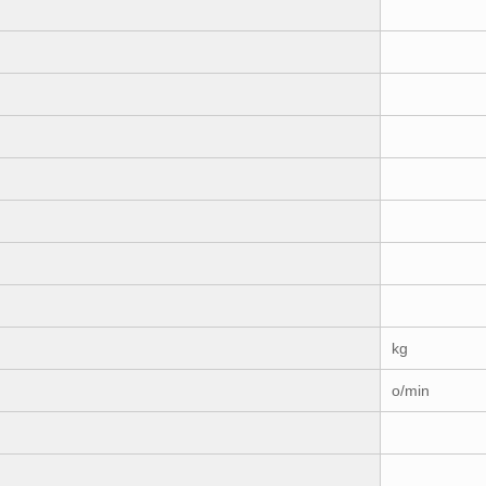
kg
o/min