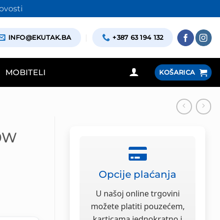
ovosti
INFO@EKUTAK.BA
+387 63 194 132
MOBITELI
KOŠARICA
00W
Opcije plaćanja
a
U našoj online trgovini
možete platiti pouzećem,
karticama jednokratno i