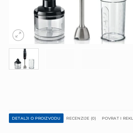
DETALJI O PROIZVODU
RECENZIJE (0)
POVRAT I REK