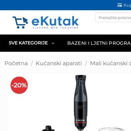
Skip
Kup
to
Products
content
search
BAZENI I LJETNI PROGR
SVE KATEGORIJE
Početna
/
Kućanski aparati
/
Mali kućanski 
-20%