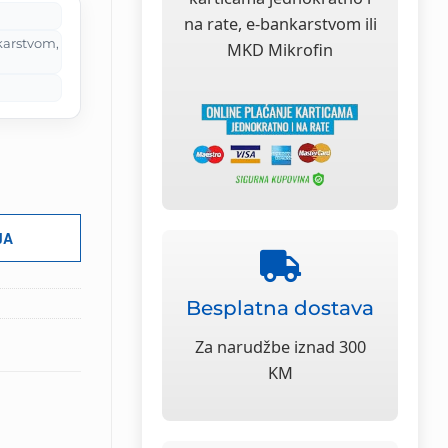
M.
na rate, e-bankarstvom ili
karstvom,
MKD Mikrofin
JA
Besplatna dostava
Za narudžbe iznad 300
KM