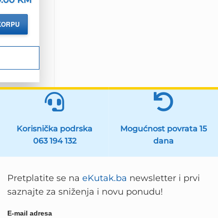
ena
cijena
je:
109.00 KM.
KORPU
.25 KM.
Korisnička podrska
Mogućnost povrata 15
063 194 132
dana
Pretplatite se na
eKutak.ba
newsletter i prvi
saznajte za sniženja i novu ponudu!
E-mail adresa