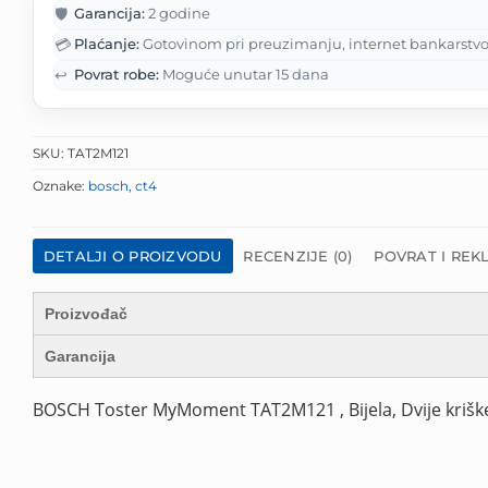
🛡️
Garancija:
2 godine
💳
Plaćanje:
Gotovinom pri preuzimanju, internet bankarstvo
↩️
Povrat robe:
Moguće unutar 15 dana
SKU:
TAT2M121
Oznake:
bosch
,
ct4
DETALJI O PROIZVODU
RECENZIJE (0)
POVRAT I REK
Proizvođač
Garancija
BOSCH Toster MyMoment TAT2M121 , Bijela, Dvije krišk