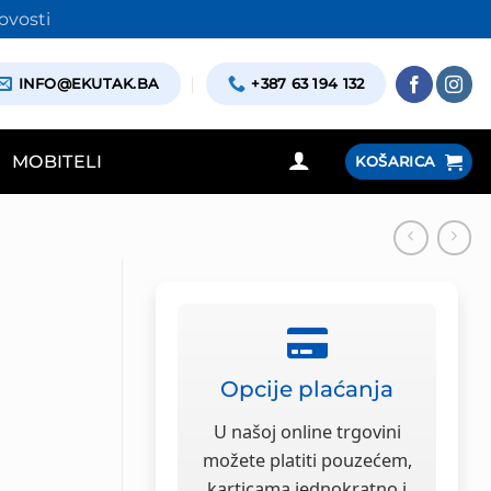
ovosti
INFO@EKUTAK.BA
+387 63 194 132
MOBITELI
KOŠARICA
Opcije plaćanja
U našoj online trgovini
možete platiti pouzećem,
karticama jednokratno i