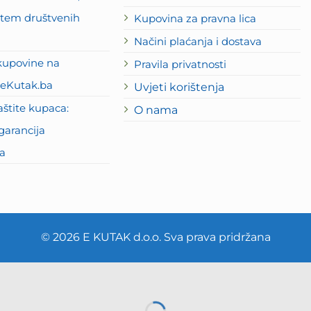
putem društvenih
Kupovina za pravna lica
Načini plaćanja i dostava
kupovine na
Pravila privatnosti
eKutak.ba
Uvjeti korištenja
štite kupaca:
O nama
garancija
a
© 2026 E KUTAK d.o.o. Sva prava pridržana