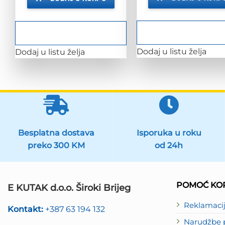
224.88 KM.
Dodaj u listu želja
Dodaj u listu želja
Besplatna dostava
Isporuka u roku
preko 300 KM
od 24h
POMOĆ KOR
E KUTAK d.o.o. Široki Brijeg
Reklamaci
Kontakt:
+387 63 194 132
Narudžbe p