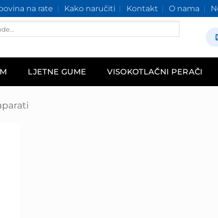
ovina na rate
Kako naručiti
Kontakt
O nama
N
AM
LJETNE GUME
VISOKOTLAČNI PERAČI
aparati