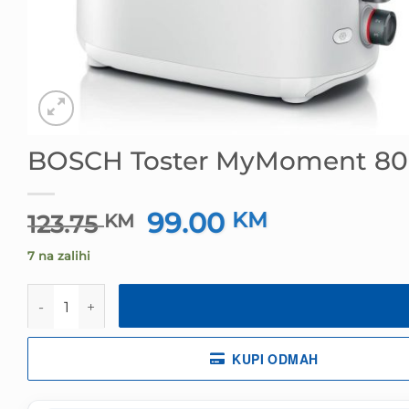
BOSCH Toster MyMoment 80
99.00
Izvorna
KM
Trenutna
123.75
KM
cijena
cijena
7 na zalihi
bila
je:
je:
99.00 KM.
BOSCH Toster MyMoment 800-950W TAT2M121 količin
123.75 KM.
KUPI ODMAH