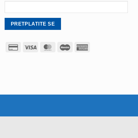
Credit
Visa
MasterCard
Maestro
American
Card
Express
2