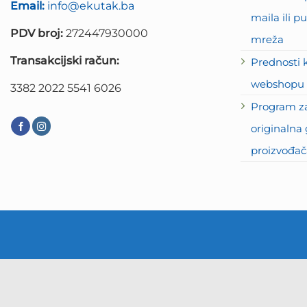
Email:
info@ekutak.ba
maila ili 
PDV broj:
272447930000
mreža
Transakcijski račun:
Prednosti 
webshopu 
3382 2022 5541 6026
Program za
originalna 
proizvođač