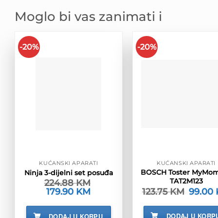
Moglo bi vas zanimati i
-20%
-20%
KUĆANSKI APARATI
KUĆANSKI APARATI
BOSCH Toster MyMo
Ninja 3-dijelni set posuđa
TAT2M123
224.88
KM
123.75
KM
Izvorna
99.00
Izvorna
179.90
KM
Trenutna
cijena
cijena
cijena
bila
bila
je:
je:
je:
179.90 KM.
DODAJ U KORP
DODAJ U KORPU
123.75 K