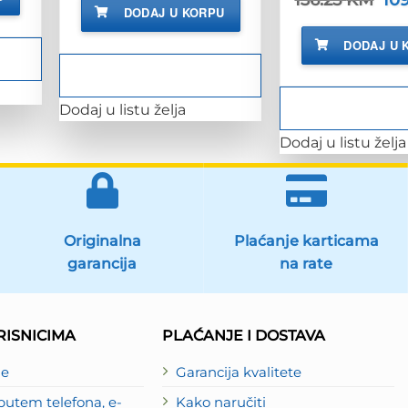
je:
95.00 KM.
cij
DODAJ U KORPU
118.75 KM.
bila
je:
DODAJ U 
136
Dodaj u listu želja
Dodaj u listu želja
Originalna
Plaćanje karticama
garancija
na rate
ISNICIMA
PLAĆANJE I DOSTAVA
je
Garancija kvalitete
utem telefona, e-
Kako naručiti