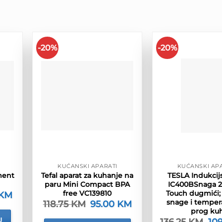
-20%
-20%
KUĆANSKI APARATI
KUĆANSKI AP
ment
Tefal aparat za kuhanje na
TESLA Indukcijs
paru Mini Compact BPA
IC400BSnaga 2
free VC139810
Touch dugmići;
KM
Trenutna
cijena
snage i tempera
118.75
KM
Izvorna
95.00
KM
Trenutna
je:
cijena
cijena
prog ku
99.00 KM.
bila
je:
U
136.25
KM
Izv
10
M.