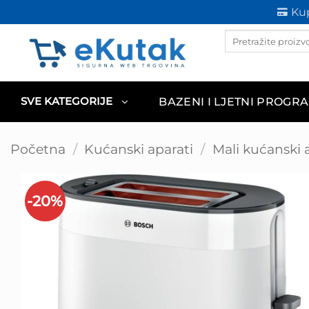
Skip
Kup
to
Products
content
search
BAZENI I LJETNI PROGR
SVE KATEGORIJE
Početna
/
Kućanski aparati
/
Mali kućanski 
-20%