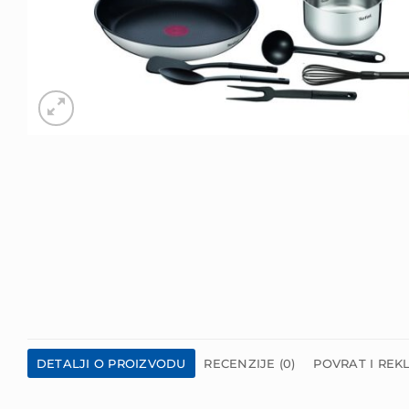
DETALJI O PROIZVODU
RECENZIJE (0)
POVRAT I REK