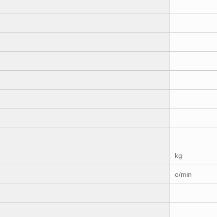
kg
o/min