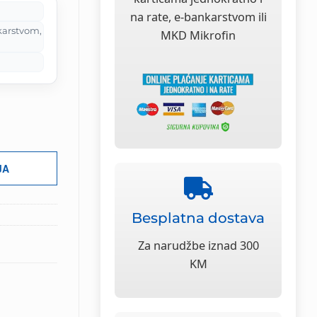
M.
na rate, e-bankarstvom ili
karstvom,
MKD Mikrofin
JA
Besplatna dostava
Za narudžbe iznad 300
KM