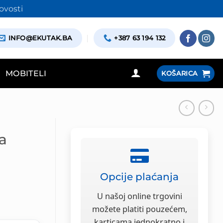
ovosti
INFO@EKUTAK.BA
+387 63 194 132
MOBITELI
KOŠARICA
a
Opcije plaćanja
a
U našoj online trgovini
možete platiti pouzećem,
karticama jednokratno i