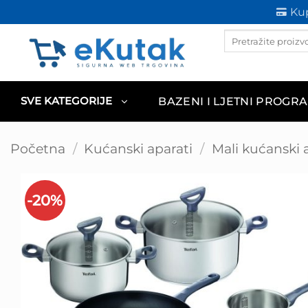
Skip
Kup
to
Products
content
search
BAZENI I LJETNI PROGR
SVE KATEGORIJE
Početna
/
Kućanski aparati
/
Mali kućanski 
-20%