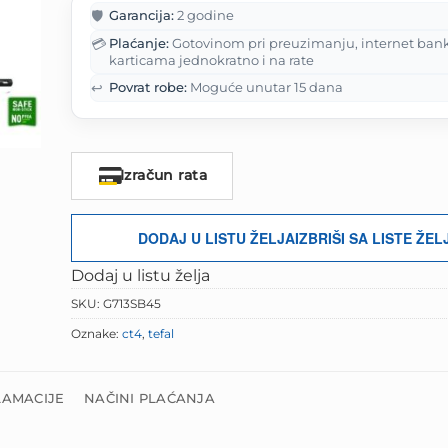
je:
175.00 K
🛡️
Garancija:
2 godine
218.75 KM.
💳
Plaćanje:
Gotovinom pri preuzimanju, internet ban
karticama jednokratno i na rate
↩️
Povrat robe:
Moguće unutar 15 dana
Izračun rata
DODAJ U LISTU ŽELJA
IZBRIŠI SA LISTE ŽEL
Dodaj u listu želja
SKU:
G713SB45
Oznake:
ct4
,
tefal
LAMACIJE
NAČINI PLAĆANJA