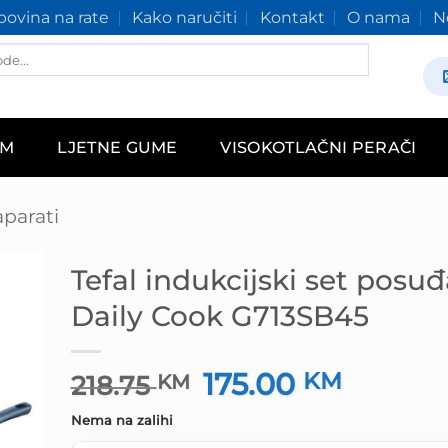
ovina na rate
Kako naručiti
Kontakt
O nama
N
AM
LJETNE GUME
VISOKOTLAČNI PERAČI
aparati
Tefal indukcijski set posuđ
Daily Cook G713SB45
175.00
Izvorna
KM
Trenutn
218.75
KM
cijena
cijena
Nema na zalihi
bila
je: