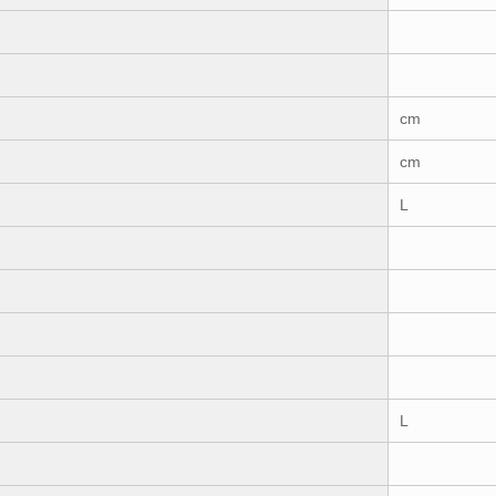
cm
cm
L
L