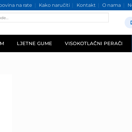
ovina na rate
Kako naručiti
Kontakt
O nama
N
AM
LJETNE GUME
VISOKOTLAČNI PERAČI