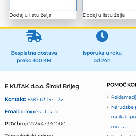
Dodaj u listu želja
Dodaj u listu želja
Besplatna dostava
Isporuka u roku
preko 300 KM
od 24h
POMOĆ KOR
E KUTAK d.o.o. Široki Brijeg
Reklamaci
Kontakt:
+387 63 194 132
Narudžbe p
Email:
info@ekutak.ba
maila ili 
PDV broj:
272447930000
mreža
Transakcijski račun: