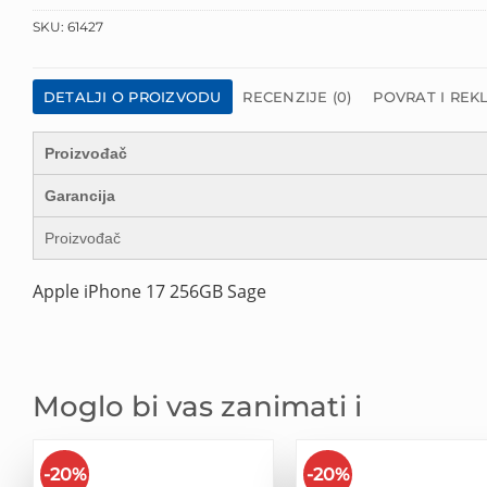
SKU:
61427
DETALJI O PROIZVODU
RECENZIJE (0)
POVRAT I REK
Proizvođač
Garancija
Proizvođač
Apple iPhone 17 256GB Sage
Moglo bi vas zanimati i
-20%
-20%