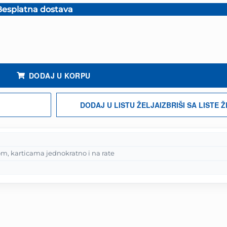
esplatna dostava
na
0 KM.
DODAJ U KORPU
DODAJ U LISTU ŽELJA
IZBRIŠI SA LISTE 
m, karticama jednokratno i na rate