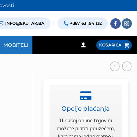
ovosti
INFO@EKUTAK.BA
+387 63 194 132
MOBITELI
KOŠARICA
Opcije plaćanja
U našoj online trgovini
možete platiti pouzećem,
karticama jednokratno i