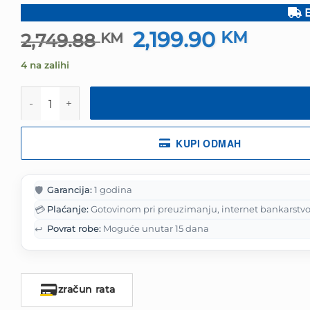
B
2,199.90
Izvorna
KM
Trenut
2,749.88
KM
cijena
cijena
4 na zalihi
bila
je:
je:
2,199.9
Apple iPhone 17 256GB Sage količina
2,749.88 KM.
KUPI ODMAH
🛡️
Garancija:
1 godina
💳
Plaćanje:
Gotovinom pri preuzimanju, internet bankarstvo
↩️
Povrat robe:
Moguće unutar 15 dana
Izračun rata