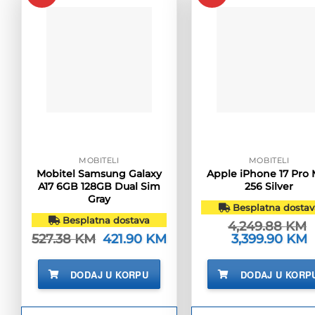
MOBITELI
MOBITELI
Mobitel Samsung Galaxy
Apple iPhone 17 Pro
A17 6GB 128GB Dual Sim
256 Silver
Gray
Besplatna dostav
Besplatna dostava
4,249.88
KM
527.38
KM
Izvorna
421.90
KM
Trenutna
Izvorna
3,399.90
KM
T
cijena
cijena
cijena
c
bila
je:
bila
je
je:
421.90 KM.
je:
3
DODAJ U KORPU
DODAJ U KORP
527.38 KM.
4,249.88 KM.