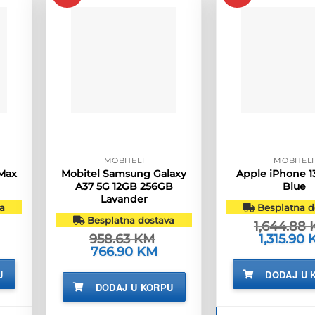
MOBITELI
MOBITELI
 Max
Mobitel Samsung Galaxy
Apple iPhone 1
A37 5G 12GB 256GB
Blue
Lavander
a
Besplatna d
Besplatna dostava
1,644.88
renutna
958.63
KM
Izvorna
1,315.90
ijena
cijena
Izvorna
766.90
KM
Trenutna
:
bila
cijena
cijena
,399.90 KM.
je:
bila
je:
U
DODAJ U 
1,644.88 K
je:
766.90 KM.
DODAJ U KORPU
958.63 KM.