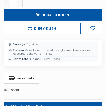
279.88 KM.
DODAJ U KORPU
KUPI ODMAH
🛡️
Garancija:
2 godine
💳
Plaćanje:
Gotovinom pri preuzimanju, internet bankarstvom,
karticama jednokratno i na rate
↩️
Povrat robe:
Moguće unutar 15 dana
Izračun rata
SKU:
53681
DETALJI O PROIZVODU