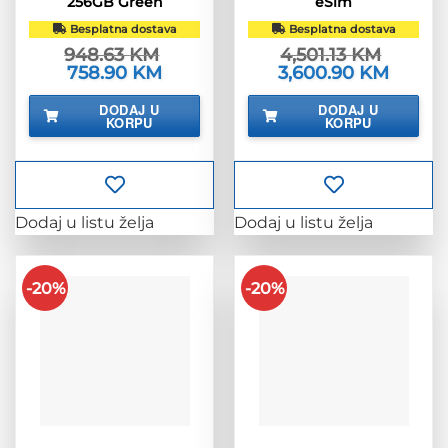
256GB Green
eSim
Besplatna dostava
Besplatna dostava
948.63
KM
4,501.13
KM
Izvorna
758.90
KM
Trenutna
Izvorna
3,600.90
KM
Trenutn
cijena
cijena
cijena
cijena
bila
je:
bila
je:
DODAJ U
DODAJ U
je:
758.90 KM.
je:
3,600.9
KORPU
KORPU
948.63 KM.
4,501.13 KM.
Dodaj u listu želja
Dodaj u listu želja
-20%
-20%