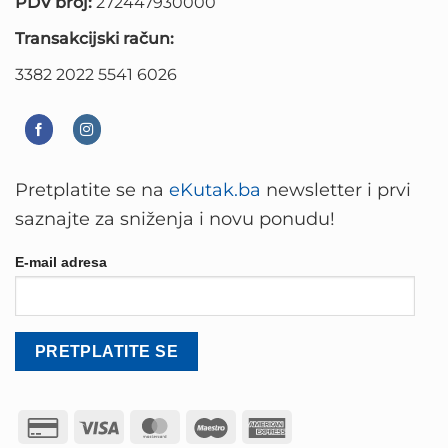
PDV broj:
272447930000
Transakcijski račun:
3382 2022 5541 6026
Pretplatite se na
eKutak.ba
newsletter i prvi
saznajte za sniženja i novu ponudu!
E-mail adresa
Credit
Visa
MasterCard
Maestro
American