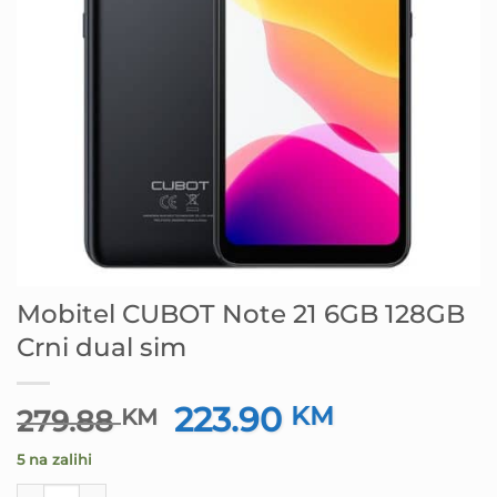
Mobitel CUBOT Note 21 6GB 128GB
Crni dual sim
223.90
Izvorna
KM
Trenutna
279.88
KM
cijena
cijena
5 na zalihi
bila
je:
je:
223.90 KM.
Mobitel CUBOT Note 21 6GB 128GB Crni dual sim količina