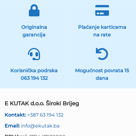
Originalna
Plaćanje karticama
garancija
na rate
Korisnička podrska
Mogućnost povrata 15
063 194 132
dana
E KUTAK d.o.o. Široki Brijeg
Kontakt:
+387 63 194 132
Email:
info@ekutak.ba