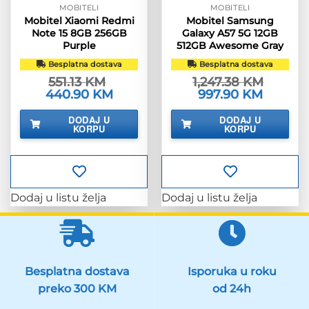
MOBITELI
MOBITELI
Mobitel Xiaomi Redmi
Mobitel Samsung
Note 15 8GB 256GB
Galaxy A57 5G 12GB
Purple
512GB Awesome Gray
Besplatna dostava
Besplatna dostava
551.13
KM
1,247.38
KM
Izvorna
440.90
KM
Trenutna
Izvorna
997.90
KM
Trenutna
cijena
cijena
cijena
cijena
bila
je:
bila
je:
DODAJ U
DODAJ U
je:
440.90 KM.
je:
997.90 K
KORPU
KORPU
551.13 KM.
1,247.38 KM.
Dodaj u listu želja
Dodaj u listu želja
Besplatna dostava
Isporuka u roku
preko 300 KM
od 24h